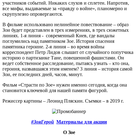
участников событий. Никаких слухов и сплетен. Напротив,
все мифы, выдаваемые за «правду о войне», планомерно и
скрупулезно опровергаются.
В фильме использовано нелинейное повествование – образ
Зои будет представлен в трех измерениях, в трех сюжетных
линиях. 1-я линия - современный Киев, где вандалы
поглумились над памятником Зое. История спасения
памятника героине. 2-я линия – во время войны
корреспондент Петр Лидов слышит от случайного попутчика
историю о партизанке Тане, повешенной фашистами. Он
ведет собственное расследование, пытаясь узнать – кто она,
героиня, назвавшаяся этим именем? 3 линия – история самой
Зои, ее последних дней, часов, минут.
Фильм «Страсти по Зое» нужен именно сегодня, когда она
становится ключевой для нашей памяти фигурой.
Режиссер картины – Леонид Пляскин. Съемки – в 2019 г.
#ЗояГерой
Материалы для акции
О Зое