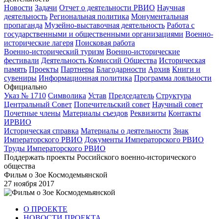
Новости
Задачи
Отчет о деятельности РВИО
Научная
деятельность
Региональная политика
Монументальная
пропаганда
Музейно-выставочная деятельность
Работа с
государственными и общественными организациями
Военно-
исторические лагеря
Поисковая работа
Военно-исторический туризм
Военно-исторические
фестивали
Деятельность Комиссий Общества
Историческая
память
Проекты
Партнеры
Благодарности
Архив
Книги и
сувениры
Информационная политика
Программа лояльности
Официально
Указ № 1710
Символика
Устав
Председатель
Структура
Центральный Совет
Попечительский совет
Научный совет
Почетные члены
Материалы съездов
Реквизиты
Контакты
ИРВИО
Историческая справка
Материалы о деятельности
Знак
Императорского РВИО
Документы Императорского РВИО
Труды Императорского РВИО
Поддержать проекты Российского военно-исторического
общества
Фильм о Зое Космодемьянской
27 ноября 2017
О ПРОЕКТЕ
НОВОСТИ ПРОЕКТА