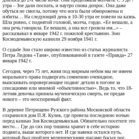
утра – Зое дали поспать, и наутро снова допрос. Она даже
обуться не смогла, потому что ноги были обморожены и
избиты… На следующий день в 10-30 утра ее повели на казнь.
Шла ровно, с поднятой головой, молча, гордо. «Ее вешали, а
она речь говорила. Ее вешали, а она все грозила им...» –
рассказывал в январе 1942 г. пожилой крестьянин. Зою
Космодемьянскую казнили 29 ноября 1941 г.
О судьбе Зои стало широко известно из статьи журналиста
Петра Лидова «Таня», опубликованной в газете «Правда» 27
января 1942 г.
Сегодня, через 75 лет, живя под мирным небом мы не имеем
морального права подвергать сомнению очевидное,
выискивать опровергающие подвиг детали в погоне за
сенсациями или мнимой «объективностью». Ведь то, что 18-
летняя девочка приняла мученическую смерть, не предав
никого – это неоспоримый факт.
В деревне Петрищево Рузского района Московской области
сохранился дом П.Я. Кулик, где провела последнюю ночью
перед казнью Зоя Космодемьянская. Обязательно посетите это
место… Где до сих пор тишина хранит в себе историю
подвига, выше которого нет. И где навеки остался путь,
который был пройден мученическими шагами босых ног.