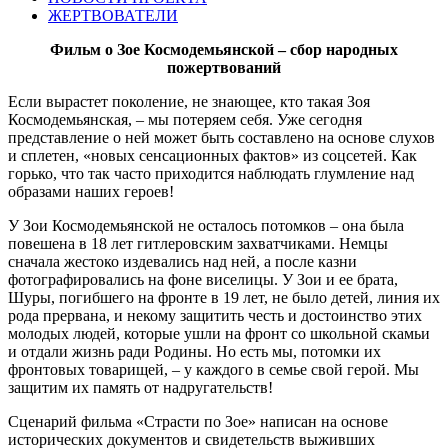
ЖЕРТВОВАТЕЛИ
Фильм о Зое Космодемьянской – сбор народных
пожертвований
Если вырастет поколение, не знающее, кто такая Зоя
Космодемьянская, – мы потеряем себя. Уже сегодня
представление о ней может быть составлено на основе слухов
и сплетен, «новых сенсационных фактов» из соцсетей. Как
горько, что так часто приходится наблюдать глумление над
образами наших героев!
У Зои Космодемьянской не осталось потомков – она была
повешена в 18 лет гитлеровским захватчиками. Немцы
сначала жестоко издевались над ней, а после казни
фотографировались на фоне виселицы. У Зои и ее брата,
Шуры, погибшего на фронте в 19 лет, не было детей, линия их
рода прервана, и некому защитить честь и достоинство этих
молодых людей, которые ушли на фронт со школьной скамьи
и отдали жизнь ради Родины. Но есть мы, потомки их
фронтовых товарищей, – у каждого в семье свой герой. Мы
защитим их память от надругательств!
Сценарий фильма «Страсти по Зое» написан на основе
исторических документов и свидетельств выживших