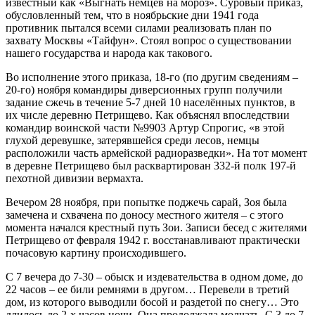
известный как «Выгнать немцев на мороз». Суровый приказ,
обусловленный тем, что в ноябрьские дни 1941 года
противник пытался всеми силами реализовать план по
захвату Москвы «Тайфун». Стоял вопрос о существовании
нашего государства и народа как такового.
Во исполнение этого приказа, 18-го (по другим сведениям –
20-го) ноября командиры диверсионных групп получили
задание сжечь в течение 5-7 дней 10 населённых пунктов, в
их числе деревню Петрищево. Как объяснял впоследствии
командир воинской части №9903 Артур Спрогис, «в этой
глухой деревушке, затерявшейся среди лесов, немцы
расположили часть армейской радиоразведки». На тот момент
в деревне Петрищево был расквартирован 332-й полк 197-й
пехотной дивизии вермахта.
Вечером 28 ноября, при попытке поджечь сарай, Зоя была
замечена и схвачена по доносу местного жителя – с этого
момента начался крестный путь Зои. Записи бесед с жителями
Петрищево от февраля 1942 г. восстанавливают практически
почасовую картину происходившего.
С 7 вечера до 7-30 – обыск и издевательства в одном доме, до
22 часов – ее били ремнями в другом… Перевели в третий
дом, из которого выводили босой и раздетой по снегу… Это
длилось до 2-х часов ночи. Она продолжала молчать. С 3 до 7