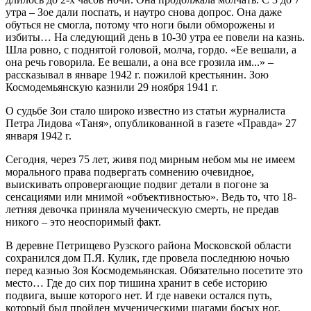
утра – Зое дали поспать, и наутро снова допрос. Она даже
обуться не смогла, потому что ноги были обморожены и
избиты… На следующий день в 10-30 утра ее повели на казнь.
Шла ровно, с поднятой головой, молча, гордо. «Ее вешали, а
она речь говорила. Ее вешали, а она все грозила им...» –
рассказывал в январе 1942 г. пожилой крестьянин. Зою
Космодемьянскую казнили 29 ноября 1941 г.
О судьбе Зои стало широко известно из статьи журналиста
Петра Лидова «Таня», опубликованной в газете «Правда» 27
января 1942 г.
Сегодня, через 75 лет, живя под мирным небом мы не имеем
морального права подвергать сомнению очевидное,
выискивать опровергающие подвиг детали в погоне за
сенсациями или мнимой «объективностью». Ведь то, что 18-
летняя девочка приняла мученическую смерть, не предав
никого – это неоспоримый факт.
В деревне Петрищево Рузского района Московской области
сохранился дом П.Я. Кулик, где провела последнюю ночью
перед казнью Зоя Космодемьянская. Обязательно посетите это
место… Где до сих пор тишина хранит в себе историю
подвига, выше которого нет. И где навеки остался путь,
который был пройден мученическими шагами босых ног.