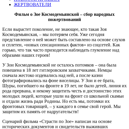
ЖЕРТВОВАТЕЛИ
Фильм о Зое Космодемьянской – сбор народных
пожертвований
Если вырастет поколение, не знающее, кто такая Зоя
Космодемьянская, – мы потеряем себя. Уже сегодня
представление о ней может быть составлено на основе слухов
и сплетен, «новых сенсационных фактов» из соцсетей. Как
горько, что так часто приходится наблюдать глумление над
образами наших героев!
У Зои Космодемьянской не осталось потомков – она была
повешена в 18 лет гитлеровским захватчиками. Немцы
сначала жестоко издевались над ней, а после казни
фотографировались на фоне виселицы. У Зои и ее брата,
Шуры, погибшего на фронте в 19 лет, не было детей, линия их
рода прервана, и некому защитить честь и достоинство этих
молодых людей, которые ушли на фронт со школьной скамьи
и отдали жизнь ради Родины. Но есть мы, потомки их
фронтовых товарищей, – у каждого в семье свой герой. Мы
защитим их память от надругательств!
Сценарий фильма «Страсти по Зое» написан на основе
исторических документов и свидетельств выживших