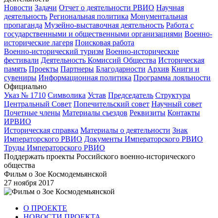
Новости
Задачи
Отчет о деятельности РВИО
Научная
деятельность
Региональная политика
Монументальная
пропаганда
Музейно-выставочная деятельность
Работа с
государственными и общественными организациями
Военно-
исторические лагеря
Поисковая работа
Военно-исторический туризм
Военно-исторические
фестивали
Деятельность Комиссий Общества
Историческая
память
Проекты
Партнеры
Благодарности
Архив
Книги и
сувениры
Информационная политика
Программа лояльности
Официально
Указ № 1710
Символика
Устав
Председатель
Структура
Центральный Совет
Попечительский совет
Научный совет
Почетные члены
Материалы съездов
Реквизиты
Контакты
ИРВИО
Историческая справка
Материалы о деятельности
Знак
Императорского РВИО
Документы Императорского РВИО
Труды Императорского РВИО
Поддержать проекты Российского военно-исторического
общества
Фильм о Зое Космодемьянской
27 ноября 2017
О ПРОЕКТЕ
НОВОСТИ ПРОЕКТА