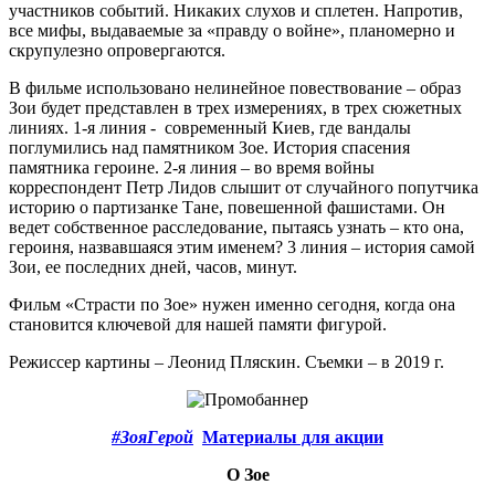
участников событий. Никаких слухов и сплетен. Напротив,
все мифы, выдаваемые за «правду о войне», планомерно и
скрупулезно опровергаются.
В фильме использовано нелинейное повествование – образ
Зои будет представлен в трех измерениях, в трех сюжетных
линиях. 1-я линия - современный Киев, где вандалы
поглумились над памятником Зое. История спасения
памятника героине. 2-я линия – во время войны
корреспондент Петр Лидов слышит от случайного попутчика
историю о партизанке Тане, повешенной фашистами. Он
ведет собственное расследование, пытаясь узнать – кто она,
героиня, назвавшаяся этим именем? 3 линия – история самой
Зои, ее последних дней, часов, минут.
Фильм «Страсти по Зое» нужен именно сегодня, когда она
становится ключевой для нашей памяти фигурой.
Режиссер картины – Леонид Пляскин. Съемки – в 2019 г.
#ЗояГерой
Материалы для акции
О Зое