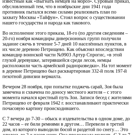
известный как «Выгнать немцев на мороз». Суровый приказ,
обусловленный тем, что в ноябрьские дни 1941 года
противник пытался всеми силами реализовать план по
захвату Москвы «Тайфун». Стоял вопрос о существовании
нашего государства и народа как такового.
Во исполнение этого приказа, 18-го (по другим сведениям –
20-го) ноября командиры диверсионных групп получили
задание сжечь в течение 5-7 дней 10 населённых пунктов, в
их числе деревню Петрищево. Как объяснял впоследствии
командир воинской части №9903 Артур Спрогис, «в этой
глухой деревушке, затерявшейся среди лесов, немцы
расположили часть армейской радиоразведки». На тот момент
в деревне Петрищево был расквартирован 332-й полк 197-й
пехотной дивизии вермахта.
Вечером 28 ноября, при попытке поджечь сарай, Зоя была
замечена и схвачена по доносу местного жителя – с этого
момента начался крестный путь Зои. Записи бесед с жителями
Петрищево от февраля 1942 г. восстанавливают практически
почасовую картину происходившего.
С 7 вечера до 7-30 – обыск и издевательства в одном доме, до
22 часов – ее били ремнями в другом… Перевели в третий
дом, из которого выводили босой и раздетой по снегу… Это
длилось до 2-х часов ночи. Она продолжала молчать. С 3 до 7