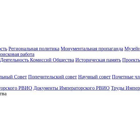
ость
Региональная политика
Монументальная пропаганда
Музейн
оисковая работа
Деятельность Комиссий Общества
Историческая память
Проект
льный Совет
Попечительский совет
Научный совет
Почетные ч
торского РВИО
Документы Императорского РВИО
Труды Импер
тва