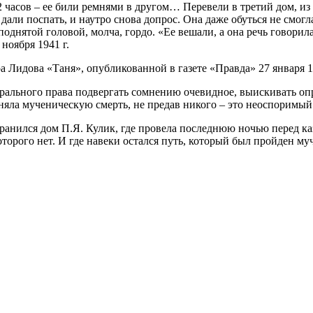
 22 часов – ее били ремнями в другом… Перевели в третий дом, 
ое дали поспать, и наутро снова допрос. Она даже обуться не с
однятой головой, молча, гордо. «Ее вешали, а она речь говорила.
ноября 1941 г.
а Лидова «Таня», опубликованной в газете «Правда» 27 января 1
орального права подвергать сомнению очевидное, выискивать оп
няла мученическую смерть, не предав никого – это неоспоримый
ранился дом П.Я. Кулик, где провела последнюю ночью перед ка
оторого нет. И где навеки остался путь, который был пройден м