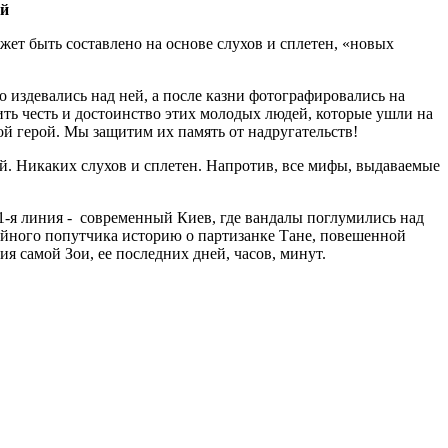
ий
ожет быть составлено на основе слухов и сплетен, «новых
 издевались над ней, а после казни фотографировались на
тить честь и достоинство этих молодых людей, которые ушли на
ой герой. Мы защитим их память от надругательств!
. Никаких слухов и сплетен. Напротив, все мифы, выдаваемые
 1-я линия - современный Киев, где вандалы поглумились над
айного попутчика историю о партизанке Тане, повешенной
ия самой Зои, ее последних дней, часов, минут.