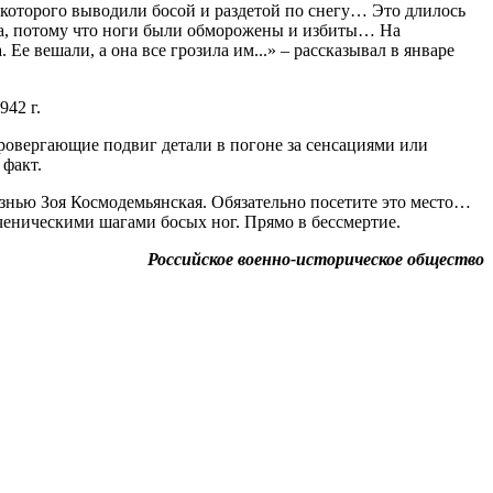
из которого выводили босой и раздетой по снегу… Это длилось
могла, потому что ноги были обморожены и избиты… На
 Ее вешали, а она все грозила им...» – рассказывал в январе
942 г.
ровергающие подвиг детали в погоне за сенсациями или
 факт.
знью Зоя Космодемьянская. Обязательно посетите это место…
ученическими шагами босых ног. Прямо в бессмертие.
Российское военно-историческое общество