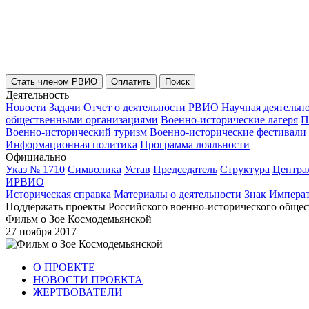
Стать членом РВИО
Оплатить
Поиск
Деятельность
Новости
Задачи
Отчет о деятельности РВИО
Научная деятельн
общественными организациями
Военно-исторические лагеря
П
Военно-исторический туризм
Военно-исторические фестивали
Информационная политика
Программа лояльности
Официально
Указ № 1710
Символика
Устав
Председатель
Структура
Центра
ИРВИО
Историческая справка
Материалы о деятельности
Знак Импера
Поддержать проекты Российского военно-исторического общес
Фильм о Зое Космодемьянской
27 ноября 2017
О ПРОЕКТЕ
НОВОСТИ ПРОЕКТА
ЖЕРТВОВАТЕЛИ