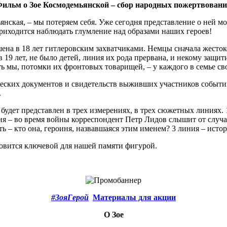
ильм о Зое Космодемьянской – сбор народных пожертвован
янская, – мы потеряем себя. Уже сегодня представление о ней м
 приходится наблюдать глумление над образами наших героев!
ена в 18 лет гитлеровским захватчиками. Немцы сначала жестоко
 19 лет, не было детей, линия их рода прервана, и некому защи
ь мы, потомки их фронтовых товарищей, – у каждого в семье св
ческих документов и свидетельств выживших участников событий
.
будет представлен в трех измерениях, в трех сюжетных линиях.
ния – во время войны корреспондент Петр Лидов слышит от случ
ь – кто она, героиня, назвавшаяся этим именем? 3 линия – истор
новится ключевой для нашей памяти фигурой.
#ЗояГерой
Материалы для акции
О Зое