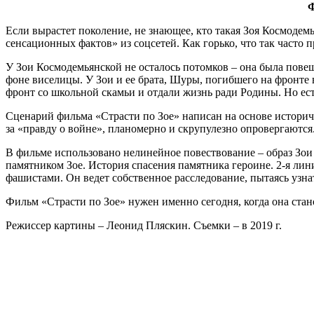
Ф
Если вырастет поколение, не знающее, кто такая Зоя Космодемь
сенсационных фактов» из соцсетей. Как горько, что так часто
У Зои Космодемьянской не осталось потомков – она была повеш
фоне виселицы. У Зои и ее брата, Шуры, погибшего на фронте в
фронт со школьной скамьи и отдали жизнь ради Родины. Но ест
Сценарий фильма «Страсти по Зое» написан на основе истори
за «правду о войне», планомерно и скрупулезно опровергаются
В фильме использовано нелинейное повествование – образ Зои 
памятником Зое. История спасения памятника героине. 2-я ли
фашистами. Он ведет собственное расследование, пытаясь узнат
Фильм «Страсти по Зое» нужен именно сегодня, когда она ста
Режиссер картины – Леонид Пляскин. Съемки – в 2019 г.