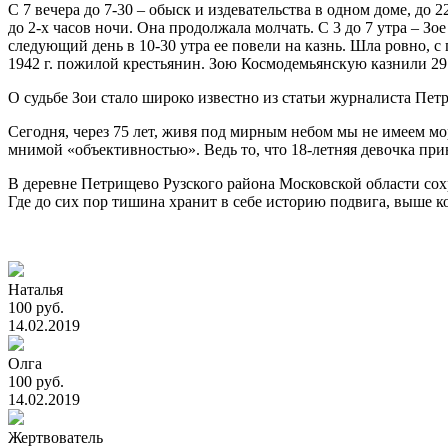
С 7 вечера до 7-30 – обыск и издевательства в одном доме, до
до 2-х часов ночи. Она продолжала молчать. С 3 до 7 утра – З
следующий день в 10-30 утра ее повели на казнь. Шла ровно, с п
1942 г. пожилой крестьянин. Зою Космодемьянскую казнили 29 
О судьбе Зои стало широко известно из статьи журналиста Петр
Сегодня, через 75 лет, живя под мирным небом мы не имеем м
мнимой «объективностью». Ведь то, что 18-летняя девочка при
В деревне Петрищево Рузского района Московской области сох
Где до сих пор тишина хранит в себе историю подвига, выше к
Наталья
100 руб.
14.02.2019
Олга
100 руб.
14.02.2019
Жертвователь