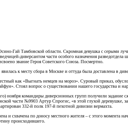
но-Гай Тамбовской области. Скромная девушка с серыми лучис
ведчицей-диверсантом части особого назначения разведотдела ш
своено звание Героя Советского Союза. Посмертно.
в явилась к месту сбора в Москве и оттуда была доставлена в д
вестный как «Выгнать немцев на мороз». Суровый приказ, обусл
йфун». Стоял вопрос о существовании нашего государства и нар
0-го) ноября командиры диверсионных групп получили задание сж
ской части №9903 Артур Спрогис, «в этой глухой деревушке, з
артирован 332-й полк 197-й пехотной дивизии вермахта.
чена и схвачена по доносу местного жителя – с этого момента н
артину происходившего.