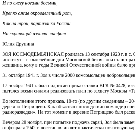
И по снегу ногами босыми,
Крепко сжав окровавленный рот,
Как на трон, партизанка России
На скрипящий взошла эшафот.
Юлия Друнина
ЗОЯ КОСМОДЕМЬЯНСКАЯ родилась 13 сентября 1923 г. в с. Оси
институт – в тяжелейшие дни Московской битвы она станет раз
женщина, кому в годы Великой Отечественной войны было при
31 октября 1941 г. Зоя в числе 2000 комсомольцев-добровольце
17 ноября 1941 г. был подписан приказ ставки ВГК № 0428, из
пытался всеми силами реализовать план по захвату Москвы «Та
Во исполнение этого приказа, 18-го (по другим сведениям – 2
деревню Петрищево. Как объяснял впоследствии командир воин
радиоразведки». На тот момент в деревне Петрищево был раскв
Вечером 28 ноября, при попытке поджечь сарай, Зоя была заме
от февраля 1942 г. восстанавливают практически почасовую к