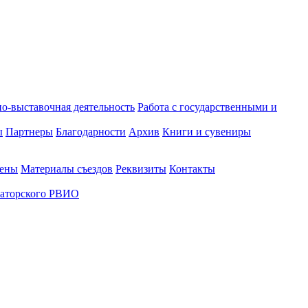
о-выставочная деятельность
Работа с государственными и
ы
Партнеры
Благодарности
Архив
Книги и сувениры
лены
Материалы съездов
Реквизиты
Контакты
аторского РВИО