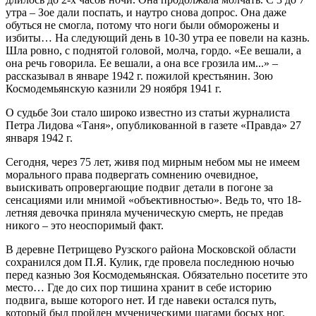
утра – Зое дали поспать, и наутро снова допрос. Она даже
обуться не смогла, потому что ноги были обморожены и
избиты… На следующий день в 10-30 утра ее повели на казнь.
Шла ровно, с поднятой головой, молча, гордо. «Ее вешали, а
она речь говорила. Ее вешали, а она все грозила им...» –
рассказывал в январе 1942 г. пожилой крестьянин. Зою
Космодемьянскую казнили 29 ноября 1941 г.
О судьбе Зои стало широко известно из статьи журналиста
Петра Лидова «Таня», опубликованной в газете «Правда» 27
января 1942 г.
Сегодня, через 75 лет, живя под мирным небом мы не имеем
морального права подвергать сомнению очевидное,
выискивать опровергающие подвиг детали в погоне за
сенсациями или мнимой «объективностью». Ведь то, что 18-
летняя девочка приняла мученическую смерть, не предав
никого – это неоспоримый факт.
В деревне Петрищево Рузского района Московской области
сохранился дом П.Я. Кулик, где провела последнюю ночью
перед казнью Зоя Космодемьянская. Обязательно посетите это
место… Где до сих пор тишина хранит в себе историю
подвига, выше которого нет. И где навеки остался путь,
который был пройден мученическими шагами босых ног.