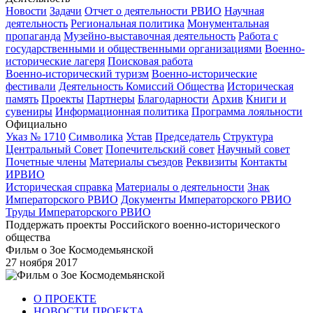
Новости
Задачи
Отчет о деятельности РВИО
Научная
деятельность
Региональная политика
Монументальная
пропаганда
Музейно-выставочная деятельность
Работа с
государственными и общественными организациями
Военно-
исторические лагеря
Поисковая работа
Военно-исторический туризм
Военно-исторические
фестивали
Деятельность Комиссий Общества
Историческая
память
Проекты
Партнеры
Благодарности
Архив
Книги и
сувениры
Информационная политика
Программа лояльности
Официально
Указ № 1710
Символика
Устав
Председатель
Структура
Центральный Совет
Попечительский совет
Научный совет
Почетные члены
Материалы съездов
Реквизиты
Контакты
ИРВИО
Историческая справка
Материалы о деятельности
Знак
Императорского РВИО
Документы Императорского РВИО
Труды Императорского РВИО
Поддержать проекты Российского военно-исторического
общества
Фильм о Зое Космодемьянской
27 ноября 2017
О ПРОЕКТЕ
НОВОСТИ ПРОЕКТА