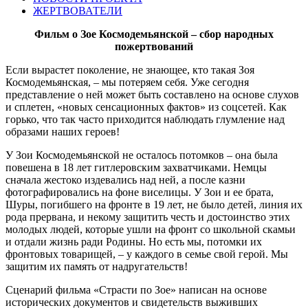
ЖЕРТВОВАТЕЛИ
Фильм о Зое Космодемьянской – сбор народных
пожертвований
Если вырастет поколение, не знающее, кто такая Зоя
Космодемьянская, – мы потеряем себя. Уже сегодня
представление о ней может быть составлено на основе слухов
и сплетен, «новых сенсационных фактов» из соцсетей. Как
горько, что так часто приходится наблюдать глумление над
образами наших героев!
У Зои Космодемьянской не осталось потомков – она была
повешена в 18 лет гитлеровским захватчиками. Немцы
сначала жестоко издевались над ней, а после казни
фотографировались на фоне виселицы. У Зои и ее брата,
Шуры, погибшего на фронте в 19 лет, не было детей, линия их
рода прервана, и некому защитить честь и достоинство этих
молодых людей, которые ушли на фронт со школьной скамьи
и отдали жизнь ради Родины. Но есть мы, потомки их
фронтовых товарищей, – у каждого в семье свой герой. Мы
защитим их память от надругательств!
Сценарий фильма «Страсти по Зое» написан на основе
исторических документов и свидетельств выживших