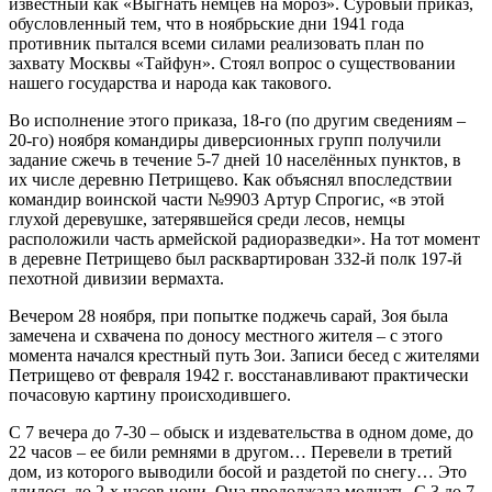
известный как «Выгнать немцев на мороз». Суровый приказ,
обусловленный тем, что в ноябрьские дни 1941 года
противник пытался всеми силами реализовать план по
захвату Москвы «Тайфун». Стоял вопрос о существовании
нашего государства и народа как такового.
Во исполнение этого приказа, 18-го (по другим сведениям –
20-го) ноября командиры диверсионных групп получили
задание сжечь в течение 5-7 дней 10 населённых пунктов, в
их числе деревню Петрищево. Как объяснял впоследствии
командир воинской части №9903 Артур Спрогис, «в этой
глухой деревушке, затерявшейся среди лесов, немцы
расположили часть армейской радиоразведки». На тот момент
в деревне Петрищево был расквартирован 332-й полк 197-й
пехотной дивизии вермахта.
Вечером 28 ноября, при попытке поджечь сарай, Зоя была
замечена и схвачена по доносу местного жителя – с этого
момента начался крестный путь Зои. Записи бесед с жителями
Петрищево от февраля 1942 г. восстанавливают практически
почасовую картину происходившего.
С 7 вечера до 7-30 – обыск и издевательства в одном доме, до
22 часов – ее били ремнями в другом… Перевели в третий
дом, из которого выводили босой и раздетой по снегу… Это
длилось до 2-х часов ночи. Она продолжала молчать. С 3 до 7