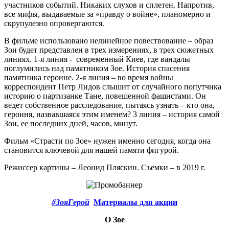
участников событий. Никаких слухов и сплетен. Напротив,
все мифы, выдаваемые за «правду о войне», планомерно и
скрупулезно опровергаются.
В фильме использовано нелинейное повествование – образ
Зои будет представлен в трех измерениях, в трех сюжетных
линиях. 1-я линия - современный Киев, где вандалы
поглумились над памятником Зое. История спасения
памятника героине. 2-я линия – во время войны
корреспондент Петр Лидов слышит от случайного попутчика
историю о партизанке Тане, повешенной фашистами. Он
ведет собственное расследование, пытаясь узнать – кто она,
героиня, назвавшаяся этим именем? 3 линия – история самой
Зои, ее последних дней, часов, минут.
Фильм «Страсти по Зое» нужен именно сегодня, когда она
становится ключевой для нашей памяти фигурой.
Режиссер картины – Леонид Пляскин. Съемки – в 2019 г.
#ЗояГерой
Материалы для акции
О Зое