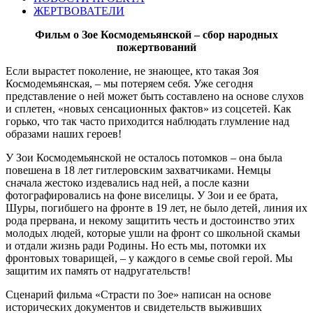
ЖЕРТВОВАТЕЛИ
Фильм о Зое Космодемьянской – сбор народных
пожертвований
Если вырастет поколение, не знающее, кто такая Зоя
Космодемьянская, – мы потеряем себя. Уже сегодня
представление о ней может быть составлено на основе слухов
и сплетен, «новых сенсационных фактов» из соцсетей. Как
горько, что так часто приходится наблюдать глумление над
образами наших героев!
У Зои Космодемьянской не осталось потомков – она была
повешена в 18 лет гитлеровским захватчиками. Немцы
сначала жестоко издевались над ней, а после казни
фотографировались на фоне виселицы. У Зои и ее брата,
Шуры, погибшего на фронте в 19 лет, не было детей, линия их
рода прервана, и некому защитить честь и достоинство этих
молодых людей, которые ушли на фронт со школьной скамьи
и отдали жизнь ради Родины. Но есть мы, потомки их
фронтовых товарищей, – у каждого в семье свой герой. Мы
защитим их память от надругательств!
Сценарий фильма «Страсти по Зое» написан на основе
исторических документов и свидетельств выживших