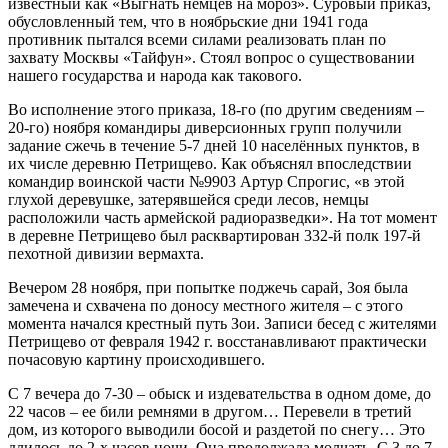
известный как «Выгнать немцев на мороз». Суровый приказ,
обусловленный тем, что в ноябрьские дни 1941 года
противник пытался всеми силами реализовать план по
захвату Москвы «Тайфун». Стоял вопрос о существовании
нашего государства и народа как такового.
Во исполнение этого приказа, 18-го (по другим сведениям –
20-го) ноября командиры диверсионных групп получили
задание сжечь в течение 5-7 дней 10 населённых пунктов, в
их числе деревню Петрищево. Как объяснял впоследствии
командир воинской части №9903 Артур Спрогис, «в этой
глухой деревушке, затерявшейся среди лесов, немцы
расположили часть армейской радиоразведки». На тот момент
в деревне Петрищево был расквартирован 332-й полк 197-й
пехотной дивизии вермахта.
Вечером 28 ноября, при попытке поджечь сарай, Зоя была
замечена и схвачена по доносу местного жителя – с этого
момента начался крестный путь Зои. Записи бесед с жителями
Петрищево от февраля 1942 г. восстанавливают практически
почасовую картину происходившего.
С 7 вечера до 7-30 – обыск и издевательства в одном доме, до
22 часов – ее били ремнями в другом… Перевели в третий
дом, из которого выводили босой и раздетой по снегу… Это
длилось до 2-х часов ночи. Она продолжала молчать. С 3 до 7