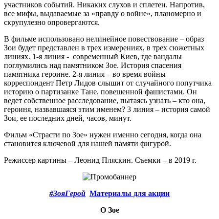
участников событий. Никаких слухов и сплетен. Напротив,
все мифы, выдаваемые за «правду о войне», планомерно и
скрупулезно опровергаются.
В фильме использовано нелинейное повествование – образ
Зои будет представлен в трех измерениях, в трех сюжетных
линиях. 1-я линия - современный Киев, где вандалы
поглумились над памятником Зое. История спасения
памятника героине. 2-я линия – во время войны
корреспондент Петр Лидов слышит от случайного попутчика
историю о партизанке Тане, повешенной фашистами. Он
ведет собственное расследование, пытаясь узнать – кто она,
героиня, назвавшаяся этим именем? 3 линия – история самой
Зои, ее последних дней, часов, минут.
Фильм «Страсти по Зое» нужен именно сегодня, когда она
становится ключевой для нашей памяти фигурой.
Режиссер картины – Леонид Пляскин. Съемки – в 2019 г.
#ЗояГерой
Материалы для акции
О Зое