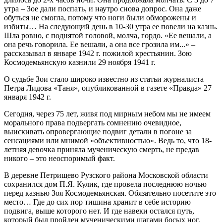
утра – Зое дали поспать, и наутро снова допрос. Она даже
обуться не смогла, потому что ноги были обморожены и
избиты… На следующий день в 10-30 утра ее повели на казнь.
Шла ровно, с поднятой головой, молча, гордо. «Ее вешали, а
она речь говорила. Ее вешали, а она все грозила им...» –
рассказывал в январе 1942 г. пожилой крестьянин. Зою
Космодемьянскую казнили 29 ноября 1941 г.
О судьбе Зои стало широко известно из статьи журналиста
Петра Лидова «Таня», опубликованной в газете «Правда» 27
января 1942 г.
Сегодня, через 75 лет, живя под мирным небом мы не имеем
морального права подвергать сомнению очевидное,
выискивать опровергающие подвиг детали в погоне за
сенсациями или мнимой «объективностью». Ведь то, что 18-
летняя девочка приняла мученическую смерть, не предав
никого – это неоспоримый факт.
В деревне Петрищево Рузского района Московской области
сохранился дом П.Я. Кулик, где провела последнюю ночью
перед казнью Зоя Космодемьянская. Обязательно посетите это
место… Где до сих пор тишина хранит в себе историю
подвига, выше которого нет. И где навеки остался путь,
который был пройден мученическими шагами босых ног.