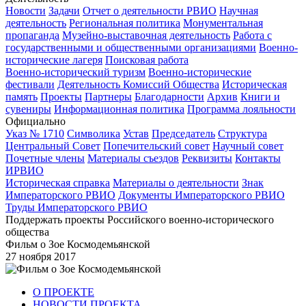
Новости
Задачи
Отчет о деятельности РВИО
Научная
деятельность
Региональная политика
Монументальная
пропаганда
Музейно-выставочная деятельность
Работа с
государственными и общественными организациями
Военно-
исторические лагеря
Поисковая работа
Военно-исторический туризм
Военно-исторические
фестивали
Деятельность Комиссий Общества
Историческая
память
Проекты
Партнеры
Благодарности
Архив
Книги и
сувениры
Информационная политика
Программа лояльности
Официально
Указ № 1710
Символика
Устав
Председатель
Структура
Центральный Совет
Попечительский совет
Научный совет
Почетные члены
Материалы съездов
Реквизиты
Контакты
ИРВИО
Историческая справка
Материалы о деятельности
Знак
Императорского РВИО
Документы Императорского РВИО
Труды Императорского РВИО
Поддержать проекты Российского военно-исторического
общества
Фильм о Зое Космодемьянской
27 ноября 2017
О ПРОЕКТЕ
НОВОСТИ ПРОЕКТА