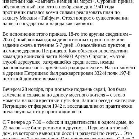
известный как «Выгнать немцев на мороз». Суровый приказ,
обусловленный тем, что в ноябрьские дни 1941 года
противник пытался всеми силами реализовать план по
захвату Москвы «Тайфун». Стоял вопрос о существовании
нашего государства и народа как такового.
Во исполнение этого приказа, 18-го (по другим сведениям –
20-го) ноября командиры диверсионных групп получили
задание сжечь в течение 5-7 дней 10 населённых пунктов, в
их числе деревню Петрищево. Как объяснял впоследствии
командир воинской части №9903 Артур Спрогис, «в этой
глухой деревушке, затерявшейся среди лесов, немцы
расположили часть армейской радиоразведки». На тот момент
в деревне Петрищево был расквартирован 332-й полк 197-й
пехотной дивизии вермахта.
Вечером 28 ноября, при попытке поджечь сарай, Зоя была
замечена и схвачена по доносу местного жителя – с этого
момента начался крестный путь Зои. Записи бесед с жителями
Петрищево от февраля 1942 г. восстанавливают практически
почасовую картину происходившего.
С 7 вечера до 7-30 – обыск и издевательства в одном доме, до
22 часов – ее били ремнями в другом… Перевели в третий
дом, из которого выводили босой и раздетой по снегу… Это
длилось до 2-х часов ночи. Она продолжала молчать. С 3 до 7