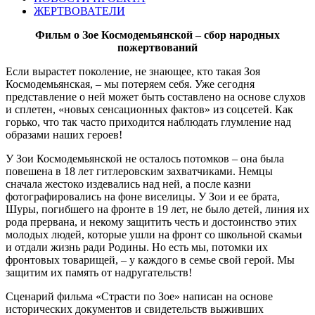
ЖЕРТВОВАТЕЛИ
Фильм о Зое Космодемьянской – сбор народных
пожертвований
Если вырастет поколение, не знающее, кто такая Зоя
Космодемьянская, – мы потеряем себя. Уже сегодня
представление о ней может быть составлено на основе слухов
и сплетен, «новых сенсационных фактов» из соцсетей. Как
горько, что так часто приходится наблюдать глумление над
образами наших героев!
У Зои Космодемьянской не осталось потомков – она была
повешена в 18 лет гитлеровским захватчиками. Немцы
сначала жестоко издевались над ней, а после казни
фотографировались на фоне виселицы. У Зои и ее брата,
Шуры, погибшего на фронте в 19 лет, не было детей, линия их
рода прервана, и некому защитить честь и достоинство этих
молодых людей, которые ушли на фронт со школьной скамьи
и отдали жизнь ради Родины. Но есть мы, потомки их
фронтовых товарищей, – у каждого в семье свой герой. Мы
защитим их память от надругательств!
Сценарий фильма «Страсти по Зое» написан на основе
исторических документов и свидетельств выживших