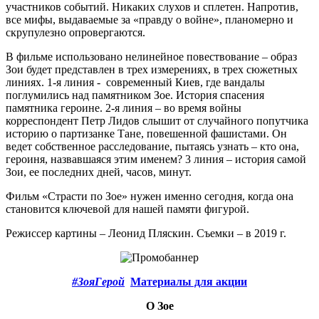
участников событий. Никаких слухов и сплетен. Напротив,
все мифы, выдаваемые за «правду о войне», планомерно и
скрупулезно опровергаются.
В фильме использовано нелинейное повествование – образ
Зои будет представлен в трех измерениях, в трех сюжетных
линиях. 1-я линия - современный Киев, где вандалы
поглумились над памятником Зое. История спасения
памятника героине. 2-я линия – во время войны
корреспондент Петр Лидов слышит от случайного попутчика
историю о партизанке Тане, повешенной фашистами. Он
ведет собственное расследование, пытаясь узнать – кто она,
героиня, назвавшаяся этим именем? 3 линия – история самой
Зои, ее последних дней, часов, минут.
Фильм «Страсти по Зое» нужен именно сегодня, когда она
становится ключевой для нашей памяти фигурой.
Режиссер картины – Леонид Пляскин. Съемки – в 2019 г.
#ЗояГерой
Материалы для акции
О Зое