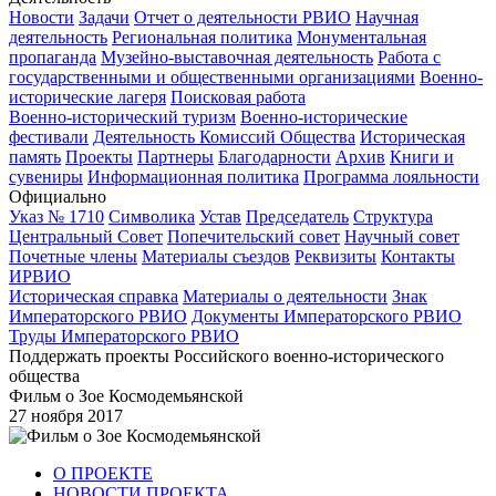
Новости
Задачи
Отчет о деятельности РВИО
Научная
деятельность
Региональная политика
Монументальная
пропаганда
Музейно-выставочная деятельность
Работа с
государственными и общественными организациями
Военно-
исторические лагеря
Поисковая работа
Военно-исторический туризм
Военно-исторические
фестивали
Деятельность Комиссий Общества
Историческая
память
Проекты
Партнеры
Благодарности
Архив
Книги и
сувениры
Информационная политика
Программа лояльности
Официально
Указ № 1710
Символика
Устав
Председатель
Структура
Центральный Совет
Попечительский совет
Научный совет
Почетные члены
Материалы съездов
Реквизиты
Контакты
ИРВИО
Историческая справка
Материалы о деятельности
Знак
Императорского РВИО
Документы Императорского РВИО
Труды Императорского РВИО
Поддержать проекты Российского военно-исторического
общества
Фильм о Зое Космодемьянской
27 ноября 2017
О ПРОЕКТЕ
НОВОСТИ ПРОЕКТА