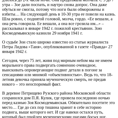
утра – Зое дали поспать, и наутро снова допрос. Она даже
обуться не смогла, потому что ноги были обморожены и
избиты… На следующий день в 10-30 утра ее повели на казнь.
Шла ровно, с поднятой головой, молча, гордо. «Ее вешали, а
она речь говорила. Ее вешали, а она все грозила им...» –
рассказывал в январе 1942 г. пожилой крестьянин. Зою
Космодемьянскую казнили 29 ноября 1941 г.
О судьбе Зои стало широко известно из статьи журналиста
Петра Лидова «Таня», опубликованной в газете «Правда» 27
января 1942 г.
Сегодня, через 75 лет, живя под мирным небом мы не имеем
морального права подвергать сомнению очевидное,
выискивать опровергающие подвиг детали в погоне за
сенсациями или мнимой «объективностью». Ведь то, что 18-
летняя девочка приняла мученическую смерть, не предав
никого – это неоспоримый факт.
В деревне Петрищево Рузского района Московской области
сохранился дом П.Я. Кулик, где провела последнюю ночью
перед казнью Зоя Космодемьянская. Обязательно посетите это
место… Где до сих пор тишина хранит в себе историю
подвига, выше которого нет. И где навеки остался путь,
который был пройден мученическими шагами босых ног.