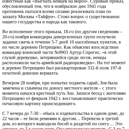
известный как «Выгнать немцев на мороз». Суровый приказ,
обусловленный тем, что в ноябрьские дни 1941 года
противник пытался всеми силами реализовать план по
захвату Москвы «Тайфун». Стоял вопрос о существовании
нашего государства и народа как такового.
Во исполнение этого приказа, 18-го (по другим сведениям –
20-го) ноября командиры диверсионных групп получили
задание сжечь в течение 5-7 дней 10 населённых пунктов, в
их числе деревню Петрищево. Как объяснял впоследствии
командир воинской части №9903 Артур Спрогис, «в этой
глухой деревушке, затерявшейся среди лесов, немцы
расположили часть армейской радиоразведки». На тот момент
в деревне Петрищево был расквартирован 332-й полк 197-й
пехотной дивизии вермахта.
Вечером 28 ноября, при попытке поджечь сарай, Зоя была
замечена и схвачена по доносу местного жителя – с этого
момента начался крестный путь Зои. Записи бесед с жителями
Петрищево от февраля 1942 г. восстанавливают практически
почасовую картину происходившего.
С 7 вечера до 7-30 – обыск и издевательства в одном доме, до
22 часов – ее били ремнями в другом… Перевели в третий
дом, из которого выводили босой и раздетой по снегу… Это
длилось до 2-х часов ночи. Она продолжала молчать. С 3 до 7