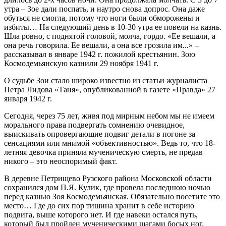
утра – Зое дали поспать, и наутро снова допрос. Она даже
обуться не смогла, потому что ноги были обморожены и
избиты… На следующий день в 10-30 утра ее повели на казнь.
Шла ровно, с поднятой головой, молча, гордо. «Ее вешали, а
она речь говорила. Ее вешали, а она все грозила им...» –
рассказывал в январе 1942 г. пожилой крестьянин. Зою
Космодемьянскую казнили 29 ноября 1941 г.
О судьбе Зои стало широко известно из статьи журналиста
Петра Лидова «Таня», опубликованной в газете «Правда» 27
января 1942 г.
Сегодня, через 75 лет, живя под мирным небом мы не имеем
морального права подвергать сомнению очевидное,
выискивать опровергающие подвиг детали в погоне за
сенсациями или мнимой «объективностью». Ведь то, что 18-
летняя девочка приняла мученическую смерть, не предав
никого – это неоспоримый факт.
В деревне Петрищево Рузского района Московской области
сохранился дом П.Я. Кулик, где провела последнюю ночью
перед казнью Зоя Космодемьянская. Обязательно посетите это
место… Где до сих пор тишина хранит в себе историю
подвига, выше которого нет. И где навеки остался путь,
который был пройден мученическими шагами босых ног.