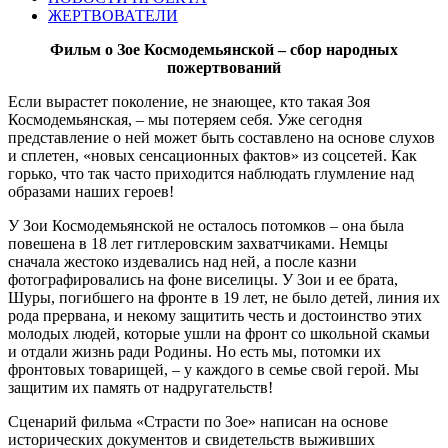
ЖЕРТВОВАТЕЛИ
Фильм о Зое Космодемьянской – сбор народных
пожертвований
Если вырастет поколение, не знающее, кто такая Зоя
Космодемьянская, – мы потеряем себя. Уже сегодня
представление о ней может быть составлено на основе слухов
и сплетен, «новых сенсационных фактов» из соцсетей. Как
горько, что так часто приходится наблюдать глумление над
образами наших героев!
У Зои Космодемьянской не осталось потомков – она была
повешена в 18 лет гитлеровским захватчиками. Немцы
сначала жестоко издевались над ней, а после казни
фотографировались на фоне виселицы. У Зои и ее брата,
Шуры, погибшего на фронте в 19 лет, не было детей, линия их
рода прервана, и некому защитить честь и достоинство этих
молодых людей, которые ушли на фронт со школьной скамьи
и отдали жизнь ради Родины. Но есть мы, потомки их
фронтовых товарищей, – у каждого в семье свой герой. Мы
защитим их память от надругательств!
Сценарий фильма «Страсти по Зое» написан на основе
исторических документов и свидетельств выживших