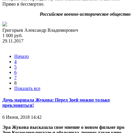
Прямо в бессмертие.
Российское военно-историческое общество
Григорьев Александр Владимирович
1 000 руб.
29.11.2017
Начало
4
5
6
7
8
Показать все
Дочь маршала Жукова: Перед Зоей можно только
преклоняться!
6 Июня, 2018 14:42
Эра Жукова высказала свое мнение о новом фильме про
Зою Космодемьянскую и объяснила, почему такое кино —