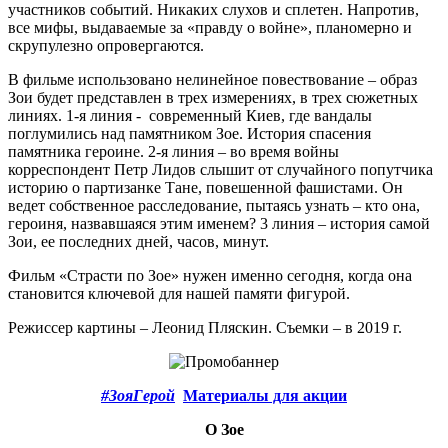
участников событий. Никаких слухов и сплетен. Напротив,
все мифы, выдаваемые за «правду о войне», планомерно и
скрупулезно опровергаются.
В фильме использовано нелинейное повествование – образ
Зои будет представлен в трех измерениях, в трех сюжетных
линиях. 1-я линия - современный Киев, где вандалы
поглумились над памятником Зое. История спасения
памятника героине. 2-я линия – во время войны
корреспондент Петр Лидов слышит от случайного попутчика
историю о партизанке Тане, повешенной фашистами. Он
ведет собственное расследование, пытаясь узнать – кто она,
героиня, назвавшаяся этим именем? 3 линия – история самой
Зои, ее последних дней, часов, минут.
Фильм «Страсти по Зое» нужен именно сегодня, когда она
становится ключевой для нашей памяти фигурой.
Режиссер картины – Леонид Пляскин. Съемки – в 2019 г.
#ЗояГерой
Материалы для акции
О Зое