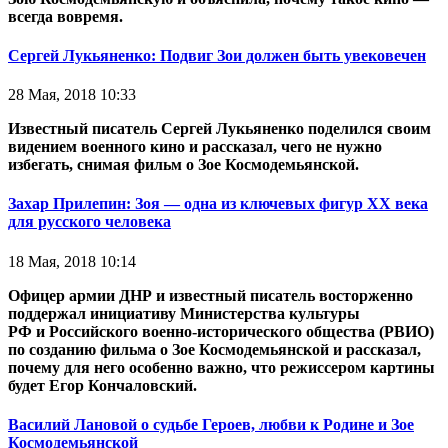
всегда вовремя.
Сергей Лукьяненко: Подвиг Зои должен быть увековечен
28 Мая, 2018 10:33
Известный писатель Сергей Лукьяненко поделился своим
видением военного кино и рассказал, чего не нужно
избегать, снимая фильм о Зое Космодемьянской.
Захар Прилепин: Зоя — одна из ключевых фигур ХХ века
для русского человека
18 Мая, 2018 10:14
Офицер армии ДНР и известный писатель восторженно
поддержал инициативу Министерства культуры
РФ и Российского военно-исторического общества (РВИО)
по созданию фильма о Зое Космодемьянской и рассказал,
почему для него особенно важно, что режиссером картины
будет Егор Кончаловский.
Василий Лановой о судьбе Героев, любви к Родине и Зое
Космодемьянской