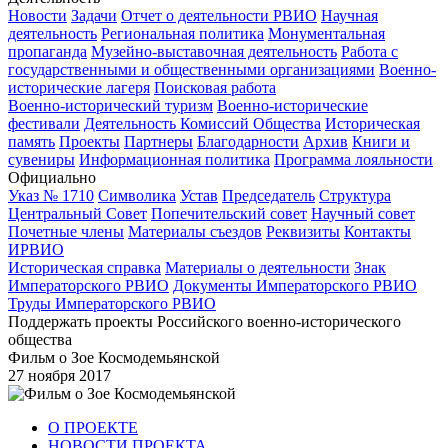
Новости
Задачи
Отчет о деятельности РВИО
Научная
деятельность
Региональная политика
Монументальная
пропаганда
Музейно-выставочная деятельность
Работа с
государственными и общественными организациями
Военно-
исторические лагеря
Поисковая работа
Военно-исторический туризм
Военно-исторические
фестивали
Деятельность Комиссий Общества
Историческая
память
Проекты
Партнеры
Благодарности
Архив
Книги и
сувениры
Информационная политика
Программа лояльности
Официально
Указ № 1710
Символика
Устав
Председатель
Структура
Центральный Совет
Попечительский совет
Научный совет
Почетные члены
Материалы съездов
Реквизиты
Контакты
ИРВИО
Историческая справка
Материалы о деятельности
Знак
Императорского РВИО
Документы Императорского РВИО
Труды Императорского РВИО
Поддержать проекты Российского военно-исторического
общества
Фильм о Зое Космодемьянской
27 ноября 2017
О ПРОЕКТЕ
НОВОСТИ ПРОЕКТА