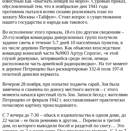
известный как «Выгнать немцев на мороз». Суровый приказ,
обусловленный тем, что в ноябрьские дни 1941 года
противник пытался всеми силами реализовать план по
захвату Москвы «Тайфун». Стоял вопрос о существовании
нашего государства и народа как такового.
Во исполнение этого приказа, 18-го (по другим сведениям –
20-го) ноября командиры диверсионных групп получили
задание сжечь в течение 5-7 дней 10 населённых пунктов, в
их числе деревню Петрищево. Как объяснял впоследствии
командир воинской части №9903 Артур Спрогис, «в этой
глухой деревушке, затерявшейся среди лесов, немцы
расположили часть армейской радиоразведки». На тот момент
в деревне Петрищево был расквартирован 332-й полк 197-й
пехотной дивизии вермахта.
Вечером 28 ноября, при попытке поджечь сарай, Зоя была
замечена и схвачена по доносу местного жителя – с этого
момента начался крестный путь Зои. Записи бесед с жителями
Петрищево от февраля 1942 г. восстанавливают практически
почасовую картину происходившего.
С 7 вечера до 7-30 – обыск и издевательства в одном доме, до
22 часов – ее били ремнями в другом… Перевели в третий
дом, из которого выводили босой и раздетой по снегу… Это
длилось до 2-х часов ночи. Она продолжала молчать. С 3 до 7