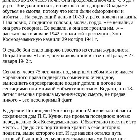
утра – Зое дали поспать, и наутро снова допрос. Она даже
обуться не смогла, потому что ноги были обморожены и
избиты… На следующий день в 10-30 утра ее повели на казнь.
Шла ровно, с поднятой головой, молча, гордо. «Ее вешали, а
она речь говорила. Ее вешали, а она все грозила им...» –
рассказывал в январе 1942 г. пожилой крестьянин. Зою
Космодемьянскую казнили 29 ноября 1941 г.
О судьбе Зои стало широко известно из статьи журналиста
Петра Лидова «Таня», опубликованной в газете «Правда» 27
января 1942 г.
Сегодня, через 75 лет, живя под мирным небом мы не имеем
морального права подвергать сомнению очевидное,
выискивать опровергающие подвиг детали в погоне за
сенсациями или мнимой «объективностью». Ведь то, что 18-
летняя девочка приняла мученическую смерть, не предав
никого – это неоспоримый факт.
В деревне Петрищево Рузского района Московской области
сохранился дом П.Я. Кулик, где провела последнюю ночью
перед казнью Зоя Космодемьянская. Обязательно посетите это
место… Где до сих пор тишина хранит в себе историю
подвига, выше которого нет. И где навеки остался путь,
который был пройден мученическими шагами босых ног.