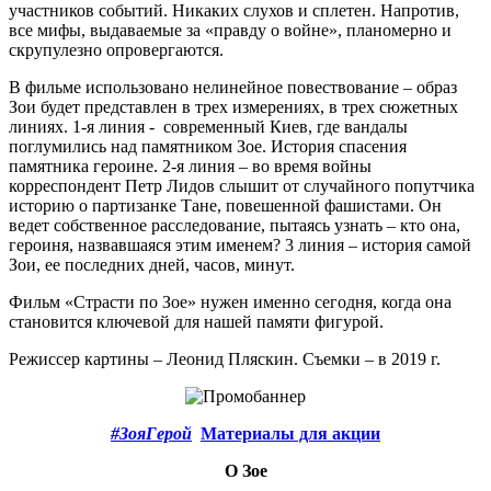
участников событий. Никаких слухов и сплетен. Напротив,
все мифы, выдаваемые за «правду о войне», планомерно и
скрупулезно опровергаются.
В фильме использовано нелинейное повествование – образ
Зои будет представлен в трех измерениях, в трех сюжетных
линиях. 1-я линия - современный Киев, где вандалы
поглумились над памятником Зое. История спасения
памятника героине. 2-я линия – во время войны
корреспондент Петр Лидов слышит от случайного попутчика
историю о партизанке Тане, повешенной фашистами. Он
ведет собственное расследование, пытаясь узнать – кто она,
героиня, назвавшаяся этим именем? 3 линия – история самой
Зои, ее последних дней, часов, минут.
Фильм «Страсти по Зое» нужен именно сегодня, когда она
становится ключевой для нашей памяти фигурой.
Режиссер картины – Леонид Пляскин. Съемки – в 2019 г.
#ЗояГерой
Материалы для акции
О Зое