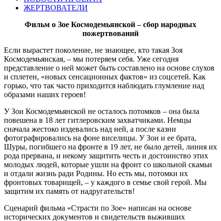
ЖЕРТВОВАТЕЛИ
Фильм о Зое Космодемьянской – сбор народных
пожертвований
Если вырастет поколение, не знающее, кто такая Зоя
Космодемьянская, – мы потеряем себя. Уже сегодня
представление о ней может быть составлено на основе слухов
и сплетен, «новых сенсационных фактов» из соцсетей. Как
горько, что так часто приходится наблюдать глумление над
образами наших героев!
У Зои Космодемьянской не осталось потомков – она была
повешена в 18 лет гитлеровским захватчиками. Немцы
сначала жестоко издевались над ней, а после казни
фотографировались на фоне виселицы. У Зои и ее брата,
Шуры, погибшего на фронте в 19 лет, не было детей, линия их
рода прервана, и некому защитить честь и достоинство этих
молодых людей, которые ушли на фронт со школьной скамьи
и отдали жизнь ради Родины. Но есть мы, потомки их
фронтовых товарищей, – у каждого в семье свой герой. Мы
защитим их память от надругательств!
Сценарий фильма «Страсти по Зое» написан на основе
исторических документов и свидетельств выживших