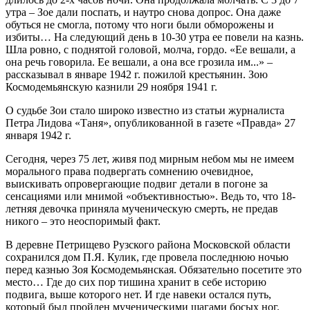
утра – Зое дали поспать, и наутро снова допрос. Она даже
обуться не смогла, потому что ноги были обморожены и
избиты… На следующий день в 10-30 утра ее повели на казнь.
Шла ровно, с поднятой головой, молча, гордо. «Ее вешали, а
она речь говорила. Ее вешали, а она все грозила им...» –
рассказывал в январе 1942 г. пожилой крестьянин. Зою
Космодемьянскую казнили 29 ноября 1941 г.
О судьбе Зои стало широко известно из статьи журналиста
Петра Лидова «Таня», опубликованной в газете «Правда» 27
января 1942 г.
Сегодня, через 75 лет, живя под мирным небом мы не имеем
морального права подвергать сомнению очевидное,
выискивать опровергающие подвиг детали в погоне за
сенсациями или мнимой «объективностью». Ведь то, что 18-
летняя девочка приняла мученическую смерть, не предав
никого – это неоспоримый факт.
В деревне Петрищево Рузского района Московской области
сохранился дом П.Я. Кулик, где провела последнюю ночью
перед казнью Зоя Космодемьянская. Обязательно посетите это
место… Где до сих пор тишина хранит в себе историю
подвига, выше которого нет. И где навеки остался путь,
который был пройден мученическими шагами босых ног.