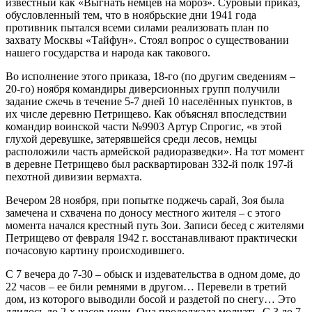
известный как «Выгнать немцев на мороз». Суровый приказ,
обусловленный тем, что в ноябрьские дни 1941 года
противник пытался всеми силами реализовать план по
захвату Москвы «Тайфун». Стоял вопрос о существовании
нашего государства и народа как такового.
Во исполнение этого приказа, 18-го (по другим сведениям –
20-го) ноября командиры диверсионных групп получили
задание сжечь в течение 5-7 дней 10 населённых пунктов, в
их числе деревню Петрищево. Как объяснял впоследствии
командир воинской части №9903 Артур Спрогис, «в этой
глухой деревушке, затерявшейся среди лесов, немцы
расположили часть армейской радиоразведки». На тот момент
в деревне Петрищево был расквартирован 332-й полк 197-й
пехотной дивизии вермахта.
Вечером 28 ноября, при попытке поджечь сарай, Зоя была
замечена и схвачена по доносу местного жителя – с этого
момента начался крестный путь Зои. Записи бесед с жителями
Петрищево от февраля 1942 г. восстанавливают практически
почасовую картину происходившего.
С 7 вечера до 7-30 – обыск и издевательства в одном доме, до
22 часов – ее били ремнями в другом… Перевели в третий
дом, из которого выводили босой и раздетой по снегу… Это
длилось до 2-х часов ночи. Она продолжала молчать. С 3 до 7