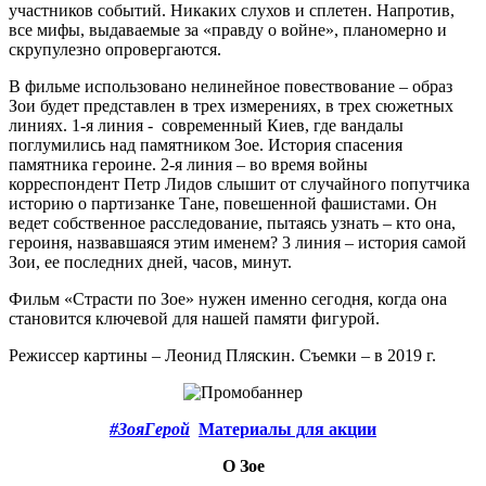
участников событий. Никаких слухов и сплетен. Напротив,
все мифы, выдаваемые за «правду о войне», планомерно и
скрупулезно опровергаются.
В фильме использовано нелинейное повествование – образ
Зои будет представлен в трех измерениях, в трех сюжетных
линиях. 1-я линия - современный Киев, где вандалы
поглумились над памятником Зое. История спасения
памятника героине. 2-я линия – во время войны
корреспондент Петр Лидов слышит от случайного попутчика
историю о партизанке Тане, повешенной фашистами. Он
ведет собственное расследование, пытаясь узнать – кто она,
героиня, назвавшаяся этим именем? 3 линия – история самой
Зои, ее последних дней, часов, минут.
Фильм «Страсти по Зое» нужен именно сегодня, когда она
становится ключевой для нашей памяти фигурой.
Режиссер картины – Леонид Пляскин. Съемки – в 2019 г.
#ЗояГерой
Материалы для акции
О Зое