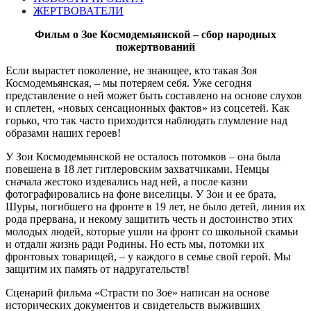
ЖЕРТВОВАТЕЛИ
Фильм о Зое Космодемьянской – сбор народных
пожертвований
Если вырастет поколение, не знающее, кто такая Зоя
Космодемьянская, – мы потеряем себя. Уже сегодня
представление о ней может быть составлено на основе слухов
и сплетен, «новых сенсационных фактов» из соцсетей. Как
горько, что так часто приходится наблюдать глумление над
образами наших героев!
У Зои Космодемьянской не осталось потомков – она была
повешена в 18 лет гитлеровским захватчиками. Немцы
сначала жестоко издевались над ней, а после казни
фотографировались на фоне виселицы. У Зои и ее брата,
Шуры, погибшего на фронте в 19 лет, не было детей, линия их
рода прервана, и некому защитить честь и достоинство этих
молодых людей, которые ушли на фронт со школьной скамьи
и отдали жизнь ради Родины. Но есть мы, потомки их
фронтовых товарищей, – у каждого в семье свой герой. Мы
защитим их память от надругательств!
Сценарий фильма «Страсти по Зое» написан на основе
исторических документов и свидетельств выживших