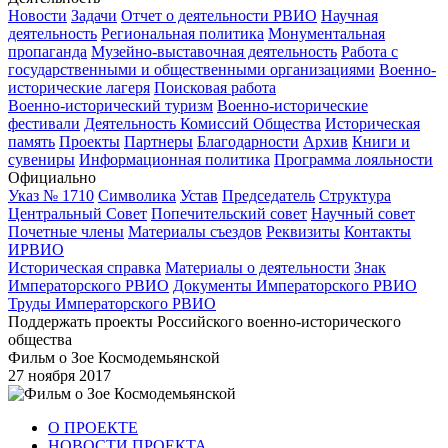
Новости
Задачи
Отчет о деятельности РВИО
Научная
деятельность
Региональная политика
Монументальная
пропаганда
Музейно-выставочная деятельность
Работа с
государственными и общественными организациями
Военно-
исторические лагеря
Поисковая работа
Военно-исторический туризм
Военно-исторические
фестивали
Деятельность Комиссий Общества
Историческая
память
Проекты
Партнеры
Благодарности
Архив
Книги и
сувениры
Информационная политика
Программа лояльности
Официально
Указ № 1710
Символика
Устав
Председатель
Структура
Центральный Совет
Попечительский совет
Научный совет
Почетные члены
Материалы съездов
Реквизиты
Контакты
ИРВИО
Историческая справка
Материалы о деятельности
Знак
Императорского РВИО
Документы Императорского РВИО
Труды Императорского РВИО
Поддержать проекты Российского военно-исторического
общества
Фильм о Зое Космодемьянской
27 ноября 2017
О ПРОЕКТЕ
НОВОСТИ ПРОЕКТА