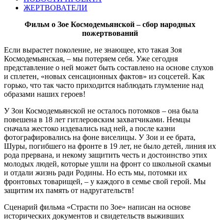
ЖЕРТВОВАТЕЛИ
Фильм о Зое Космодемьянской – сбор народных
пожертвований
Если вырастет поколение, не знающее, кто такая Зоя
Космодемьянская, – мы потеряем себя. Уже сегодня
представление о ней может быть составлено на основе слухов
и сплетен, «новых сенсационных фактов» из соцсетей. Как
горько, что так часто приходится наблюдать глумление над
образами наших героев!
У Зои Космодемьянской не осталось потомков – она была
повешена в 18 лет гитлеровским захватчиками. Немцы
сначала жестоко издевались над ней, а после казни
фотографировались на фоне виселицы. У Зои и ее брата,
Шуры, погибшего на фронте в 19 лет, не было детей, линия их
рода прервана, и некому защитить честь и достоинство этих
молодых людей, которые ушли на фронт со школьной скамьи
и отдали жизнь ради Родины. Но есть мы, потомки их
фронтовых товарищей, – у каждого в семье свой герой. Мы
защитим их память от надругательств!
Сценарий фильма «Страсти по Зое» написан на основе
исторических документов и свидетельств выживших