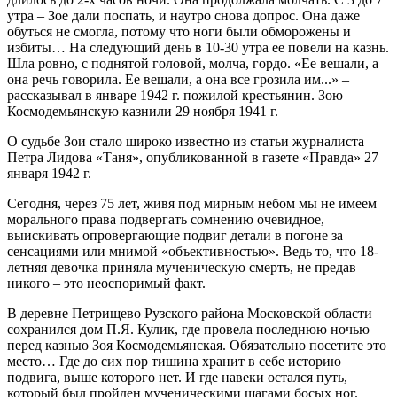
утра – Зое дали поспать, и наутро снова допрос. Она даже
обуться не смогла, потому что ноги были обморожены и
избиты… На следующий день в 10-30 утра ее повели на казнь.
Шла ровно, с поднятой головой, молча, гордо. «Ее вешали, а
она речь говорила. Ее вешали, а она все грозила им...» –
рассказывал в январе 1942 г. пожилой крестьянин. Зою
Космодемьянскую казнили 29 ноября 1941 г.
О судьбе Зои стало широко известно из статьи журналиста
Петра Лидова «Таня», опубликованной в газете «Правда» 27
января 1942 г.
Сегодня, через 75 лет, живя под мирным небом мы не имеем
морального права подвергать сомнению очевидное,
выискивать опровергающие подвиг детали в погоне за
сенсациями или мнимой «объективностью». Ведь то, что 18-
летняя девочка приняла мученическую смерть, не предав
никого – это неоспоримый факт.
В деревне Петрищево Рузского района Московской области
сохранился дом П.Я. Кулик, где провела последнюю ночью
перед казнью Зоя Космодемьянская. Обязательно посетите это
место… Где до сих пор тишина хранит в себе историю
подвига, выше которого нет. И где навеки остался путь,
который был пройден мученическими шагами босых ног.