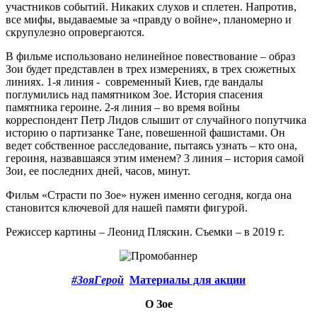
участников событий. Никаких слухов и сплетен. Напротив,
все мифы, выдаваемые за «правду о войне», планомерно и
скрупулезно опровергаются.
В фильме использовано нелинейное повествование – образ
Зои будет представлен в трех измерениях, в трех сюжетных
линиях. 1-я линия - современный Киев, где вандалы
поглумились над памятником Зое. История спасения
памятника героине. 2-я линия – во время войны
корреспондент Петр Лидов слышит от случайного попутчика
историю о партизанке Тане, повешенной фашистами. Он
ведет собственное расследование, пытаясь узнать – кто она,
героиня, назвавшаяся этим именем? 3 линия – история самой
Зои, ее последних дней, часов, минут.
Фильм «Страсти по Зое» нужен именно сегодня, когда она
становится ключевой для нашей памяти фигурой.
Режиссер картины – Леонид Пляскин. Съемки – в 2019 г.
#ЗояГерой
Материалы для акции
О Зое