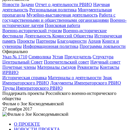
Новости
Задачи
Отчет о деятельности РВИО
Научная
деятельность
Региональная политика
Монументальная
пропаганда
Музейно-выставочная деятельность
Работа с
государственными и общественными организациями
Военно-
исторические лагеря
Поисковая работа
Военно-исторический туризм
Военно-исторические
фестивали
Деятельность Комиссий Общества
Историческая
память
Проекты
Партнеры
Благодарности
Архив
Книги и
сувениры
Информационная политика
Программа лояльности
Официально
Указ № 1710
Символика
Устав
Председатель
Структура
Центральный Совет
Попечительский совет
Научный совет
Почетные члены
Материалы съездов
Реквизиты
Контакты
ИРВИО
Историческая справка
Материалы о деятельности
Знак
Императорского РВИО
Документы Императорского РВИО
Труды Императорского РВИО
Поддержать проекты Российского военно-исторического
общества
Фильм о Зое Космодемьянской
27 ноября 2017
О ПРОЕКТЕ
НОВОСТИ ПРОЕКТА