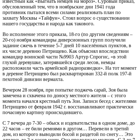
известный как «Выгнать немцев на мороз». Суровый приказ,
обусловленный тем, что в ноябрьские дни 1941 года
противник пытался всеми силами реализовать план по
захвату Москвы «Тайфун». Стоял вопрос о существовании
нашего государства и народа как такового.
Во исполнение этого приказа, 18-го (по другим сведениям –
20-го) ноября командиры диверсионных групп получили
задание сжечь в течение 5-7 дней 10 населённых пунктов, в
их числе деревню Петрищево. Как объяснял впоследствии
командир воинской части №9903 Артур Спрогис, «в этой
глухой деревушке, затерявшейся среди лесов, немцы
расположили часть армейской радиоразведки». На тот момент
в деревне Петрищево был расквартирован 332-й полк 197-й
пехотной дивизии вермахта.
Вечером 28 ноября, при попытке поджечь сарай, Зоя была
замечена и схвачена по доносу местного жителя – с этого
момента начался крестный путь Зои. Записи бесед с жителями
Петрищево от февраля 1942 г. восстанавливают практически
почасовую картину происходившего.
С 7 вечера до 7-30 – обыск и издевательства в одном доме, до
22 часов – ее били ремнями в другом… Перевели в третий
дом, из которого выводили босой и раздетой по снегу… Это
длилось до 2-х часов ночи. Она продолжала молчать. С 3 до 7