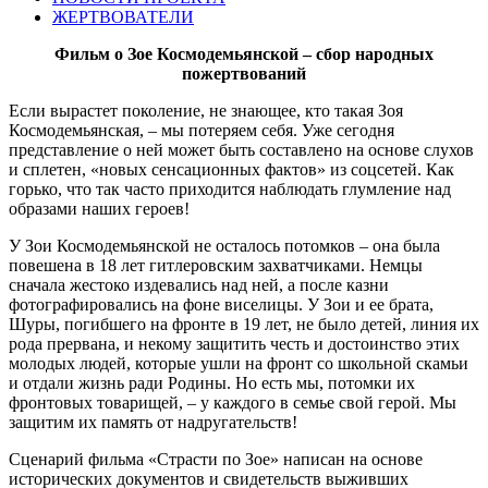
ЖЕРТВОВАТЕЛИ
Фильм о Зое Космодемьянской – сбор народных
пожертвований
Если вырастет поколение, не знающее, кто такая Зоя
Космодемьянская, – мы потеряем себя. Уже сегодня
представление о ней может быть составлено на основе слухов
и сплетен, «новых сенсационных фактов» из соцсетей. Как
горько, что так часто приходится наблюдать глумление над
образами наших героев!
У Зои Космодемьянской не осталось потомков – она была
повешена в 18 лет гитлеровским захватчиками. Немцы
сначала жестоко издевались над ней, а после казни
фотографировались на фоне виселицы. У Зои и ее брата,
Шуры, погибшего на фронте в 19 лет, не было детей, линия их
рода прервана, и некому защитить честь и достоинство этих
молодых людей, которые ушли на фронт со школьной скамьи
и отдали жизнь ради Родины. Но есть мы, потомки их
фронтовых товарищей, – у каждого в семье свой герой. Мы
защитим их память от надругательств!
Сценарий фильма «Страсти по Зое» написан на основе
исторических документов и свидетельств выживших