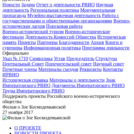
Новости
Задачи
Отчет о деятельности РВИО
Научная
деятельность
Региональная политика
Монументальная
пропаганда
Музейно-выставочная деятельность
Работа с
государственными и общественными организациями
Военно-
исторические лагеря
Поисковая работа
Военно-исторический туризм
Военно-исторические
фестивали
Деятельность Комиссий Общества
Историческая
память
Проекты
Партнеры
Благодарности
Архив
Книги и
сувениры
Информационная политика
Программа лояльности
Официально
Указ № 1710
Символика
Устав
Председатель
Структура
Центральный Совет
Попечительский совет
Научный совет
Почетные члены
Материалы съездов
Реквизиты
Контакты
ИРВИО
Историческая справка
Материалы о деятельности
Знак
Императорского РВИО
Документы Императорского РВИО
Труды Императорского РВИО
Поддержать проекты Российского военно-исторического
общества
Фильм о Зое Космодемьянской
27 ноября 2017
О ПРОЕКТЕ
НОВОСТИ ПРОЕКТА