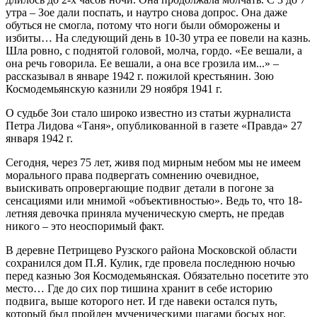
утра – Зое дали поспать, и наутро снова допрос. Она даже
обуться не смогла, потому что ноги были обморожены и
избиты… На следующий день в 10-30 утра ее повели на казнь.
Шла ровно, с поднятой головой, молча, гордо. «Ее вешали, а
она речь говорила. Ее вешали, а она все грозила им...» –
рассказывал в январе 1942 г. пожилой крестьянин. Зою
Космодемьянскую казнили 29 ноября 1941 г.
О судьбе Зои стало широко известно из статьи журналиста
Петра Лидова «Таня», опубликованной в газете «Правда» 27
января 1942 г.
Сегодня, через 75 лет, живя под мирным небом мы не имеем
морального права подвергать сомнению очевидное,
выискивать опровергающие подвиг детали в погоне за
сенсациями или мнимой «объективностью». Ведь то, что 18-
летняя девочка приняла мученическую смерть, не предав
никого – это неоспоримый факт.
В деревне Петрищево Рузского района Московской области
сохранился дом П.Я. Кулик, где провела последнюю ночью
перед казнью Зоя Космодемьянская. Обязательно посетите это
место… Где до сих пор тишина хранит в себе историю
подвига, выше которого нет. И где навеки остался путь,
который был пройден мученическими шагами босых ног.