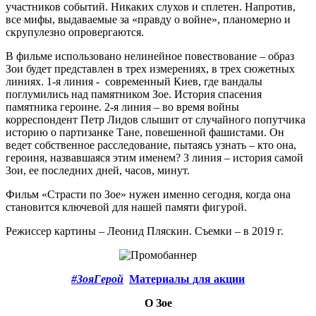
участников событий. Никаких слухов и сплетен. Напротив,
все мифы, выдаваемые за «правду о войне», планомерно и
скрупулезно опровергаются.
В фильме использовано нелинейное повествование – образ
Зои будет представлен в трех измерениях, в трех сюжетных
линиях. 1-я линия - современный Киев, где вандалы
поглумились над памятником Зое. История спасения
памятника героине. 2-я линия – во время войны
корреспондент Петр Лидов слышит от случайного попутчика
историю о партизанке Тане, повешенной фашистами. Он
ведет собственное расследование, пытаясь узнать – кто она,
героиня, назвавшаяся этим именем? 3 линия – история самой
Зои, ее последних дней, часов, минут.
Фильм «Страсти по Зое» нужен именно сегодня, когда она
становится ключевой для нашей памяти фигурой.
Режиссер картины – Леонид Пляскин. Съемки – в 2019 г.
#ЗояГерой
Материалы для акции
О Зое