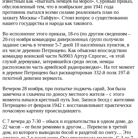
известный как «Выгнать немцев на мороз». Суровый приказ,
обусловленный тем, что в ноябрьские дни 1941 года
противник пытался всеми силами реализовать план по
захвату Москвы «Тайфун». Стоял вопрос о существовании
нашего государства и народа как такового.
Во исполнение этого приказа, 18-го (по другим сведениям –
20-го) ноября командиры диверсионных групп получили
задание сжечь в течение 5-7 дней 10 населённых пунктов, в
их числе деревню Петрищево. Как объяснял впоследствии
командир воинской части №9903 Артур Спрогис, «в этой
глухой деревушке, затерявшейся среди лесов, немцы
расположили часть армейской радиоразведки». На тот момент
в деревне Петрищево был расквартирован 332-й полк 197-й
пехотной дивизии вермахта.
Вечером 28 ноября, при попытке поджечь сарай, Зоя была
замечена и схвачена по доносу местного жителя – с этого
момента начался крестный путь Зои. Записи бесед с жителями
Петрищево от февраля 1942 г. восстанавливают практически
почасовую картину происходившего.
С 7 вечера до 7-30 – обыск и издевательства в одном доме, до
22 часов – ее били ремнями в другом… Перевели в третий
дом, из которого выводили босой и раздетой по снегу… Это
длилось до 2-х часов ночи. Она продолжала молчать. С 3 до 7