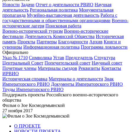
Новости
Задачи
Отчет о деятельности РВИО
Научная
деятельность
Региональная политика
Монументальная
пропаганда
Музейно-выставочная деятельность
Работа с
государственными и общественными организациями
Военно-
исторические лагеря
Поисковая работа
Военно-исторический туризм
Военно-исторические
фестивали
Деятельность Комиссий Общества
Историческая
память
Проекты
Партнеры
Благодарности
Архив
Книги и
сувениры
Информационная политика
Программа лояльности
Официально
Указ № 1710
Символика
Устав
Председатель
Структура
Центральный Совет
Попечительский совет
Научный совет
Почетные члены
Материалы съездов
Реквизиты
Контакты
ИРВИО
Историческая справка
Материалы о деятельности
Знак
Императорского РВИО
Документы Императорского РВИО
Труды Императорского РВИО
Поддержать проекты Российского военно-исторического
общества
Фильм о Зое Космодемьянской
27 ноября 2017
О ПРОЕКТЕ
НОВОСТИ ПРОЕКТА