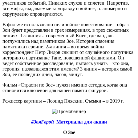
участников событий. Никаких слухов и сплетен. Напротив,
все мифы, выдаваемые за «правду о войне», планомерно и
скрупулезно опровергаются.
В фильме использовано нелинейное повествование – образ
Зои будет представлен в трех измерениях, в трех сюжетных
линиях. 1-я линия - современный Киев, где вандалы
поглумились над памятником Зое. История спасения
памятника героине. 2-я линия – во время войны
корреспондент Петр Лидов слышит от случайного попутчика
историю о партизанке Тане, повешенной фашистами. Он
ведет собственное расследование, пытаясь узнать – кто она,
героиня, назвавшаяся этим именем? 3 линия – история самой
Зои, ее последних дней, часов, минут.
Фильм «Страсти по Зое» нужен именно сегодня, когда она
становится ключевой для нашей памяти фигурой.
Режиссер картины – Леонид Пляскин. Съемки – в 2019 г.
#ЗояГерой
Материалы для акции
О Зое