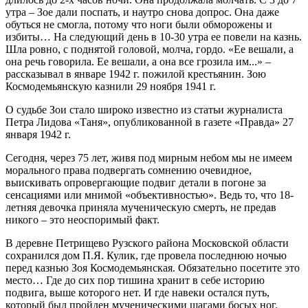
утра – Зое дали поспать, и наутро снова допрос. Она даже
обуться не смогла, потому что ноги были обморожены и
избиты… На следующий день в 10-30 утра ее повели на казнь.
Шла ровно, с поднятой головой, молча, гордо. «Ее вешали, а
она речь говорила. Ее вешали, а она все грозила им...» –
рассказывал в январе 1942 г. пожилой крестьянин. Зою
Космодемьянскую казнили 29 ноября 1941 г.
О судьбе Зои стало широко известно из статьи журналиста
Петра Лидова «Таня», опубликованной в газете «Правда» 27
января 1942 г.
Сегодня, через 75 лет, живя под мирным небом мы не имеем
морального права подвергать сомнению очевидное,
выискивать опровергающие подвиг детали в погоне за
сенсациями или мнимой «объективностью». Ведь то, что 18-
летняя девочка приняла мученическую смерть, не предав
никого – это неоспоримый факт.
В деревне Петрищево Рузского района Московской области
сохранился дом П.Я. Кулик, где провела последнюю ночью
перед казнью Зоя Космодемьянская. Обязательно посетите это
место… Где до сих пор тишина хранит в себе историю
подвига, выше которого нет. И где навеки остался путь,
который был пройден мученическими шагами босых ног.