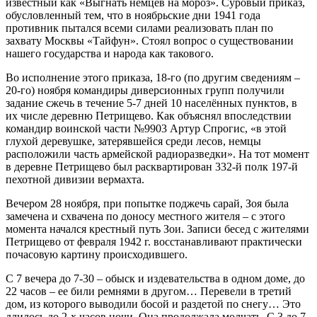
известный как «Выгнать немцев на мороз». Суровый приказ,
обусловленный тем, что в ноябрьские дни 1941 года
противник пытался всеми силами реализовать план по
захвату Москвы «Тайфун». Стоял вопрос о существовании
нашего государства и народа как такового.
Во исполнение этого приказа, 18-го (по другим сведениям –
20-го) ноября командиры диверсионных групп получили
задание сжечь в течение 5-7 дней 10 населённых пунктов, в
их числе деревню Петрищево. Как объяснял впоследствии
командир воинской части №9903 Артур Спрогис, «в этой
глухой деревушке, затерявшейся среди лесов, немцы
расположили часть армейской радиоразведки». На тот момент
в деревне Петрищево был расквартирован 332-й полк 197-й
пехотной дивизии вермахта.
Вечером 28 ноября, при попытке поджечь сарай, Зоя была
замечена и схвачена по доносу местного жителя – с этого
момента начался крестный путь Зои. Записи бесед с жителями
Петрищево от февраля 1942 г. восстанавливают практически
почасовую картину происходившего.
С 7 вечера до 7-30 – обыск и издевательства в одном доме, до
22 часов – ее били ремнями в другом… Перевели в третий
дом, из которого выводили босой и раздетой по снегу… Это
длилось до 2-х часов ночи. Она продолжала молчать. С 3 до 7