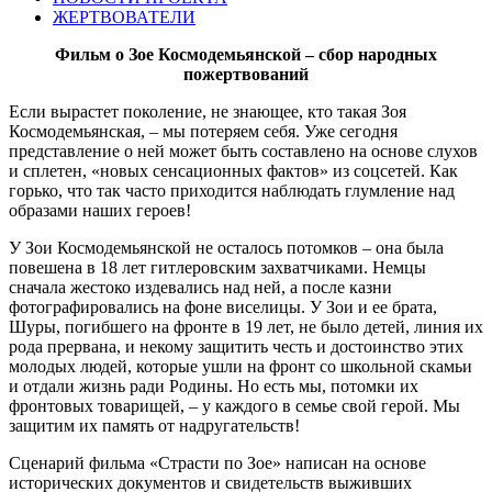
ЖЕРТВОВАТЕЛИ
Фильм о Зое Космодемьянской – сбор народных
пожертвований
Если вырастет поколение, не знающее, кто такая Зоя
Космодемьянская, – мы потеряем себя. Уже сегодня
представление о ней может быть составлено на основе слухов
и сплетен, «новых сенсационных фактов» из соцсетей. Как
горько, что так часто приходится наблюдать глумление над
образами наших героев!
У Зои Космодемьянской не осталось потомков – она была
повешена в 18 лет гитлеровским захватчиками. Немцы
сначала жестоко издевались над ней, а после казни
фотографировались на фоне виселицы. У Зои и ее брата,
Шуры, погибшего на фронте в 19 лет, не было детей, линия их
рода прервана, и некому защитить честь и достоинство этих
молодых людей, которые ушли на фронт со школьной скамьи
и отдали жизнь ради Родины. Но есть мы, потомки их
фронтовых товарищей, – у каждого в семье свой герой. Мы
защитим их память от надругательств!
Сценарий фильма «Страсти по Зое» написан на основе
исторических документов и свидетельств выживших