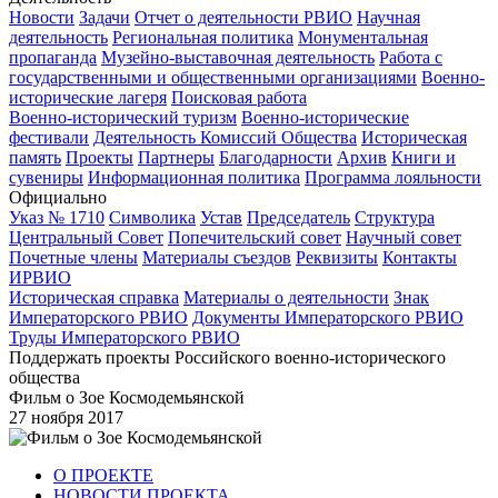
Новости
Задачи
Отчет о деятельности РВИО
Научная
деятельность
Региональная политика
Монументальная
пропаганда
Музейно-выставочная деятельность
Работа с
государственными и общественными организациями
Военно-
исторические лагеря
Поисковая работа
Военно-исторический туризм
Военно-исторические
фестивали
Деятельность Комиссий Общества
Историческая
память
Проекты
Партнеры
Благодарности
Архив
Книги и
сувениры
Информационная политика
Программа лояльности
Официально
Указ № 1710
Символика
Устав
Председатель
Структура
Центральный Совет
Попечительский совет
Научный совет
Почетные члены
Материалы съездов
Реквизиты
Контакты
ИРВИО
Историческая справка
Материалы о деятельности
Знак
Императорского РВИО
Документы Императорского РВИО
Труды Императорского РВИО
Поддержать проекты Российского военно-исторического
общества
Фильм о Зое Космодемьянской
27 ноября 2017
О ПРОЕКТЕ
НОВОСТИ ПРОЕКТА