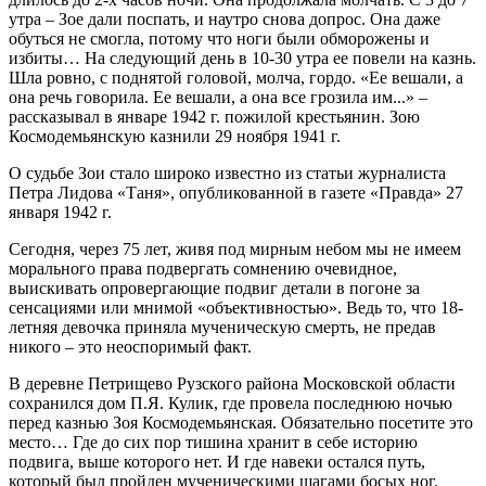
утра – Зое дали поспать, и наутро снова допрос. Она даже
обуться не смогла, потому что ноги были обморожены и
избиты… На следующий день в 10-30 утра ее повели на казнь.
Шла ровно, с поднятой головой, молча, гордо. «Ее вешали, а
она речь говорила. Ее вешали, а она все грозила им...» –
рассказывал в январе 1942 г. пожилой крестьянин. Зою
Космодемьянскую казнили 29 ноября 1941 г.
О судьбе Зои стало широко известно из статьи журналиста
Петра Лидова «Таня», опубликованной в газете «Правда» 27
января 1942 г.
Сегодня, через 75 лет, живя под мирным небом мы не имеем
морального права подвергать сомнению очевидное,
выискивать опровергающие подвиг детали в погоне за
сенсациями или мнимой «объективностью». Ведь то, что 18-
летняя девочка приняла мученическую смерть, не предав
никого – это неоспоримый факт.
В деревне Петрищево Рузского района Московской области
сохранился дом П.Я. Кулик, где провела последнюю ночью
перед казнью Зоя Космодемьянская. Обязательно посетите это
место… Где до сих пор тишина хранит в себе историю
подвига, выше которого нет. И где навеки остался путь,
который был пройден мученическими шагами босых ног.