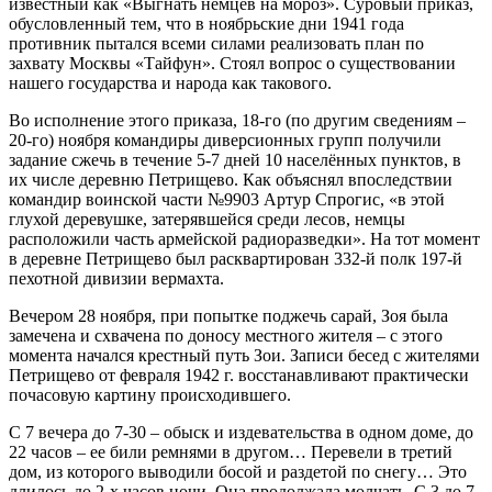
известный как «Выгнать немцев на мороз». Суровый приказ,
обусловленный тем, что в ноябрьские дни 1941 года
противник пытался всеми силами реализовать план по
захвату Москвы «Тайфун». Стоял вопрос о существовании
нашего государства и народа как такового.
Во исполнение этого приказа, 18-го (по другим сведениям –
20-го) ноября командиры диверсионных групп получили
задание сжечь в течение 5-7 дней 10 населённых пунктов, в
их числе деревню Петрищево. Как объяснял впоследствии
командир воинской части №9903 Артур Спрогис, «в этой
глухой деревушке, затерявшейся среди лесов, немцы
расположили часть армейской радиоразведки». На тот момент
в деревне Петрищево был расквартирован 332-й полк 197-й
пехотной дивизии вермахта.
Вечером 28 ноября, при попытке поджечь сарай, Зоя была
замечена и схвачена по доносу местного жителя – с этого
момента начался крестный путь Зои. Записи бесед с жителями
Петрищево от февраля 1942 г. восстанавливают практически
почасовую картину происходившего.
С 7 вечера до 7-30 – обыск и издевательства в одном доме, до
22 часов – ее били ремнями в другом… Перевели в третий
дом, из которого выводили босой и раздетой по снегу… Это
длилось до 2-х часов ночи. Она продолжала молчать. С 3 до 7