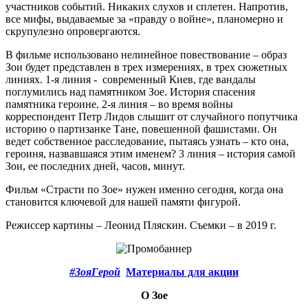
участников событий. Никаких слухов и сплетен. Напротив,
все мифы, выдаваемые за «правду о войне», планомерно и
скрупулезно опровергаются.
В фильме использовано нелинейное повествование – образ
Зои будет представлен в трех измерениях, в трех сюжетных
линиях. 1-я линия - современный Киев, где вандалы
поглумились над памятником Зое. История спасения
памятника героине. 2-я линия – во время войны
корреспондент Петр Лидов слышит от случайного попутчика
историю о партизанке Тане, повешенной фашистами. Он
ведет собственное расследование, пытаясь узнать – кто она,
героиня, назвавшаяся этим именем? 3 линия – история самой
Зои, ее последних дней, часов, минут.
Фильм «Страсти по Зое» нужен именно сегодня, когда она
становится ключевой для нашей памяти фигурой.
Режиссер картины – Леонид Пляскин. Съемки – в 2019 г.
#ЗояГерой
Материалы для акции
О Зое