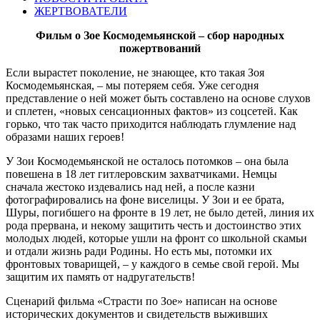
ЖЕРТВОВАТЕЛИ
Фильм о Зое Космодемьянской – сбор народных
пожертвований
Если вырастет поколение, не знающее, кто такая Зоя
Космодемьянская, – мы потеряем себя. Уже сегодня
представление о ней может быть составлено на основе слухов
и сплетен, «новых сенсационных фактов» из соцсетей. Как
горько, что так часто приходится наблюдать глумление над
образами наших героев!
У Зои Космодемьянской не осталось потомков – она была
повешена в 18 лет гитлеровским захватчиками. Немцы
сначала жестоко издевались над ней, а после казни
фотографировались на фоне виселицы. У Зои и ее брата,
Шуры, погибшего на фронте в 19 лет, не было детей, линия их
рода прервана, и некому защитить честь и достоинство этих
молодых людей, которые ушли на фронт со школьной скамьи
и отдали жизнь ради Родины. Но есть мы, потомки их
фронтовых товарищей, – у каждого в семье свой герой. Мы
защитим их память от надругательств!
Сценарий фильма «Страсти по Зое» написан на основе
исторических документов и свидетельств выживших