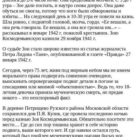
утра – Зое дали поспать, и наутро снова допрос. Она даже
обуться не смогла, потому что ноги были обморожены и
избиты… На следующий день в 10-30 утра ее повели на казнь.
Шла ровно, с поднятой головой, молча, гордо. «Ее вешали, а
она речь говорила. Ее вешали, а она все грозила им...» –
рассказывал в январе 1942 г. пожилой крестьянин. Зою
Космодемьянскую казнили 29 ноября 1941 г.
О судьбе Зои стало широко известно из статьи журналиста
Петра Лидова «Таня», опубликованной в газете «Правда» 27
января 1942 г.
Сегодня, через 75 лет, живя под мирным небом мы не имеем
морального права подвергать сомнению очевидное,
выискивать опровергающие подвиг детали в погоне за
сенсациями или мнимой «объективностью». Ведь то, что 18-
летняя девочка приняла мученическую смерть, не предав
никого – это неоспоримый факт.
В деревне Петрищево Рузского района Московской области
сохранился дом П.Я. Кулик, где провела последнюю ночью
перед казнью Зоя Космодемьянская. Обязательно посетите это
место… Где до сих пор тишина хранит в себе историю
подвига, выше которого нет. И где навеки остался путь,
который был пройден мученическими шагами босых ног.