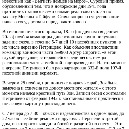
известный как «Выгнать немцев на мороз». Суровый приказ,
обусловленный тем, что в ноябрьские дни 1941 года
противник пытался всеми силами реализовать план по
захвату Москвы «Тайфун». Стоял вопрос о существовании
нашего государства и народа как такового.
Во исполнение этого приказа, 18-го (по другим сведениям –
20-го) ноября командиры диверсионных групп получили
задание сжечь в течение 5-7 дней 10 населённых пунктов, в
их числе деревню Петрищево. Как объяснял впоследствии
командир воинской части №9903 Артур Спрогис, «в этой
глухой деревушке, затерявшейся среди лесов, немцы
расположили часть армейской радиоразведки». На тот момент
в деревне Петрищево был расквартирован 332-й полк 197-й
пехотной дивизии вермахта.
Вечером 28 ноября, при попытке поджечь сарай, Зоя была
замечена и схвачена по доносу местного жителя – с этого
момента начался крестный путь Зои. Записи бесед с жителями
Петрищево от февраля 1942 г. восстанавливают практически
почасовую картину происходившего.
С 7 вечера до 7-30 – обыск и издевательства в одном доме, до
22 часов – ее били ремнями в другом… Перевели в третий
дом, из которого выводили босой и раздетой по снегу… Это
длилось до 2-х часов ночи. Она продолжала молчать. С 3 до 7