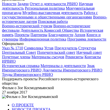
Новости
Задачи
Отчет о деятельности РВИО
Научная
деятельность
Региональная политика
Монументальная
пропаганда
Музейно-выставочная деятельность
Работа с
государственными и общественными организациями
Военно-
исторические лагеря
Поисковая работа
Военно-исторический туризм
Военно-исторические
фестивали
Деятельность Комиссий Общества
Историческая
память
Проекты
Партнеры
Благодарности
Архив
Книги и
сувениры
Информационная политика
Программа лояльности
Официально
Указ № 1710
Символика
Устав
Председатель
Структура
Центральный Совет
Попечительский совет
Научный совет
Почетные члены
Материалы съездов
Реквизиты
Контакты
ИРВИО
Историческая справка
Материалы о деятельности
Знак
Императорского РВИО
Документы Императорского РВИО
Труды Императорского РВИО
Поддержать проекты Российского военно-исторического
общества
Фильм о Зое Космодемьянской
27 ноября 2017
О ПРОЕКТЕ
НОВОСТИ ПРОЕКТА