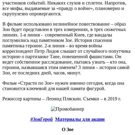
участников событий. Никаких слухов и сплетен. Напротив,
все мифы, выдаваемые за «правду о войне», планомерно и
скрупулезно опровергаются.
В фильме использовано нелинейное повествование – образ
Зои будет представлен в трех измерениях, в трех сюжетных
линиях. 1-я линия - современный Киев, где вандалы
поглумились над памятником Зое. История спасения
памятника героине. 2-я линия – во время войны
корреспондент Петр Лидов слышит от случайного попутчика
историю о партизанке Тане, повешенной фашистами. Он
ведет собственное расследование, пытаясь узнать – кто она,
героиня, назвавшаяся этим именем? 3 линия – история самой
Зои, ее последних дней, часов, минут.
Фильм «Страсти по Зое» нужен именно сегодня, когда она
становится ключевой для нашей памяти фигурой.
Режиссер картины – Леонид Пляскин. Съемки – в 2019 г.
#ЗояГерой
Материалы для акции
О Зое