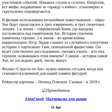
участников событий. Никаких слухов и сплетен. Напротив,
все мифы, выдаваемые за «правду о войне», планомерно и
скрупулезно опровергаются.
В фильме использовано нелинейное повествование – образ
Зои будет представлен в трех измерениях, в трех сюжетных
линиях. 1-я линия - современный Киев, где вандалы
поглумились над памятником Зое. История спасения
памятника героине. 2-я линия – во время войны
корреспондент Петр Лидов слышит от случайного попутчика
историю о партизанке Тане, повешенной фашистами. Он
ведет собственное расследование, пытаясь узнать – кто она,
героиня, назвавшаяся этим именем? 3 линия – история самой
Зои, ее последних дней, часов, минут.
Фильм «Страсти по Зое» нужен именно сегодня, когда она
становится ключевой для нашей памяти фигурой.
Режиссер картины – Леонид Пляскин. Съемки – в 2019 г.
#ЗояГерой
Материалы для акции
О Зое