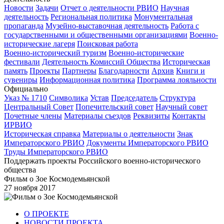
Новости
Задачи
Отчет о деятельности РВИО
Научная
деятельность
Региональная политика
Монументальная
пропаганда
Музейно-выставочная деятельность
Работа с
государственными и общественными организациями
Военно-
исторические лагеря
Поисковая работа
Военно-исторический туризм
Военно-исторические
фестивали
Деятельность Комиссий Общества
Историческая
память
Проекты
Партнеры
Благодарности
Архив
Книги и
сувениры
Информационная политика
Программа лояльности
Официально
Указ № 1710
Символика
Устав
Председатель
Структура
Центральный Совет
Попечительский совет
Научный совет
Почетные члены
Материалы съездов
Реквизиты
Контакты
ИРВИО
Историческая справка
Материалы о деятельности
Знак
Императорского РВИО
Документы Императорского РВИО
Труды Императорского РВИО
Поддержать проекты Российского военно-исторического
общества
Фильм о Зое Космодемьянской
27 ноября 2017
О ПРОЕКТЕ
НОВОСТИ ПРОЕКТА