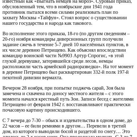
известный как «Выгнать немцев на мороз». Суровый приказ,
обусловленный тем, что в ноябрьские дни 1941 года
противник пытался всеми силами реализовать план по
захвату Москвы «Тайфун». Стоял вопрос о существовании
нашего государства и народа как такового.
Во исполнение этого приказа, 18-го (по другим сведениям –
20-го) ноября командиры диверсионных групп получили
задание сжечь в течение 5-7 дней 10 населённых пунктов, в
их числе деревню Петрищево. Как объяснял впоследствии
командир воинской части №9903 Артур Спрогис, «в этой
глухой деревушке, затерявшейся среди лесов, немцы
расположили часть армейской радиоразведки». На тот момент
в деревне Петрищево был расквартирован 332-й полк 197-й
пехотной дивизии вермахта.
Вечером 28 ноября, при попытке поджечь сарай, Зоя была
замечена и схвачена по доносу местного жителя – с этого
момента начался крестный путь Зои. Записи бесед с жителями
Петрищево от февраля 1942 г. восстанавливают практически
почасовую картину происходившего.
С 7 вечера до 7-30 – обыск и издевательства в одном доме, до
22 часов – ее били ремнями в другом… Перевели в третий
дом, из которого выводили босой и раздетой по снегу… Это
длилось до 2-х часов ночи. Она продолжала молчать. С 3 до 7