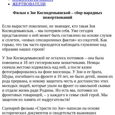
ЖЕРТВОВАТЕЛИ
Фильм о Зое Космодемьянской – сбор народных
пожертвований
Если вырастет поколение, не знающее, кто такая Зоя
Космодемьянская, – мы потеряем себя. Уже сегодня
представление о ней может быть составлено на основе слухов
и сплетен, «новых сенсационных фактов» из соцсетей. Как
горько, что так часто приходится наблюдать глумление над
образами наших героев!
У Зои Космодемьянской не осталось потомков – она была
повешена в 18 лет гитлеровским захватчиками. Немцы
сначала жестоко издевались над ней, а после казни
фотографировались на фоне виселицы. У Зои и ее брата,
Шуры, погибшего на фронте в 19 лет, не было детей, линия их
рода прервана, и некому защитить честь и достоинство этих
молодых людей, которые ушли на фронт со школьной скамьи
и отдали жизнь ради Родины. Но есть мы, потомки их
фронтовых товарищей, – у каждого в семье свой герой. Мы
защитим их память от надругательств!
Сценарий фильма «Страсти по Зое» написан на основе
исторических документов и свидетельств выживших