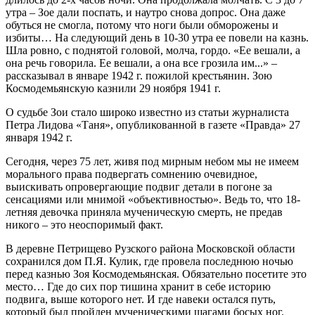
утра – Зое дали поспать, и наутро снова допрос. Она даже
обуться не смогла, потому что ноги были обморожены и
избиты… На следующий день в 10-30 утра ее повели на казнь.
Шла ровно, с поднятой головой, молча, гордо. «Ее вешали, а
она речь говорила. Ее вешали, а она все грозила им...» –
рассказывал в январе 1942 г. пожилой крестьянин. Зою
Космодемьянскую казнили 29 ноября 1941 г.
О судьбе Зои стало широко известно из статьи журналиста
Петра Лидова «Таня», опубликованной в газете «Правда» 27
января 1942 г.
Сегодня, через 75 лет, живя под мирным небом мы не имеем
морального права подвергать сомнению очевидное,
выискивать опровергающие подвиг детали в погоне за
сенсациями или мнимой «объективностью». Ведь то, что 18-
летняя девочка приняла мученическую смерть, не предав
никого – это неоспоримый факт.
В деревне Петрищево Рузского района Московской области
сохранился дом П.Я. Кулик, где провела последнюю ночью
перед казнью Зоя Космодемьянская. Обязательно посетите это
место… Где до сих пор тишина хранит в себе историю
подвига, выше которого нет. И где навеки остался путь,
который был пройден мученическими шагами босых ног.