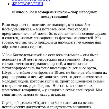
ЖЕРТВОВАТЕЛИ
Фильм о Зое Космодемьянской – сбор народных
пожертвований
Если вырастет поколение, не знающее, кто такая Зоя
Космодемьянская, – мы потеряем себя. Уже сегодня
представление о ней может быть составлено на основе слухов
и сплетен, «новых сенсационных фактов» из соцсетей. Как
горько, что так часто приходится наблюдать глумление над
образами наших героев!
У Зои Космодемьянской не осталось потомков – она была
повешена в 18 лет гитлеровским захватчиками. Немцы
сначала жестоко издевались над ней, а после казни
фотографировались на фоне виселицы. У Зои и ее брата,
Шуры, погибшего на фронте в 19 лет, не было детей, линия их
рода прервана, и некому защитить честь и достоинство этих
молодых людей, которые ушли на фронт со школьной скамьи
и отдали жизнь ради Родины. Но есть мы, потомки их
фронтовых товарищей, – у каждого в семье свой герой. Мы
защитим их память от надругательств!
Сценарий фильма «Страсти по Зое» написан на основе
исторических документов и свидетельств выживших