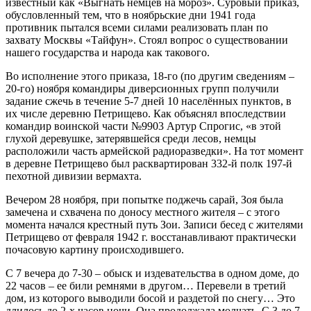
известный как «Выгнать немцев на мороз». Суровый приказ,
обусловленный тем, что в ноябрьские дни 1941 года
противник пытался всеми силами реализовать план по
захвату Москвы «Тайфун». Стоял вопрос о существовании
нашего государства и народа как такового.
Во исполнение этого приказа, 18-го (по другим сведениям –
20-го) ноября командиры диверсионных групп получили
задание сжечь в течение 5-7 дней 10 населённых пунктов, в
их числе деревню Петрищево. Как объяснял впоследствии
командир воинской части №9903 Артур Спрогис, «в этой
глухой деревушке, затерявшейся среди лесов, немцы
расположили часть армейской радиоразведки». На тот момент
в деревне Петрищево был расквартирован 332-й полк 197-й
пехотной дивизии вермахта.
Вечером 28 ноября, при попытке поджечь сарай, Зоя была
замечена и схвачена по доносу местного жителя – с этого
момента начался крестный путь Зои. Записи бесед с жителями
Петрищево от февраля 1942 г. восстанавливают практически
почасовую картину происходившего.
С 7 вечера до 7-30 – обыск и издевательства в одном доме, до
22 часов – ее били ремнями в другом… Перевели в третий
дом, из которого выводили босой и раздетой по снегу… Это
длилось до 2-х часов ночи. Она продолжала молчать. С 3 до 7