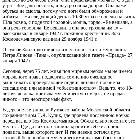
утра – Зое дали поспать, и наутро снова допрос. Она даже
обуться не смогла, потому что ноги были обморожены и
избиты… На следующий день в 10-30 утра ее повели на казнь.
Шла ровно, с поднятой головой, молча, гордо. «Ее вешали, а
она речь говорила. Ее вешали, а она все грозила им...» –
рассказывал в январе 1942 г. пожилой крестьянин. Зою
Космодемьянскую казнили 29 ноября 1941 г.
О судьбе Зои стало широко известно из статьи журналиста
Петра Лидова «Таня», опубликованной в газете «Правда» 27
января 1942 г.
Сегодня, через 75 лет, живя под мирным небом мы не имеем
морального права подвергать сомнению очевидное,
выискивать опровергающие подвиг детали в погоне за
сенсациями или мнимой «объективностью». Ведь то, что 18-
летняя девочка приняла мученическую смерть, не предав
никого – это неоспоримый факт.
В деревне Петрищево Рузского района Московской области
сохранился дом П.Я. Кулик, где провела последнюю ночью
перед казнью Зоя Космодемьянская. Обязательно посетите это
место… Где до сих пор тишина хранит в себе историю
подвига, выше которого нет. И где навеки остался путь,
который был пройден мученическими шагами босых ног.