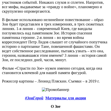
участников событий. Никаких слухов и сплетен. Напротив,
все мифы, выдаваемые за «правду о войне», планомерно и
скрупулезно опровергаются.
В фильме использовано нелинейное повествование – образ
Зои будет представлен в трех измерениях, в трех сюжетных
линиях. 1-я линия - современный Киев, где вандалы
поглумились над памятником Зое. История спасения
памятника героине. 2-я линия – во время войны
корреспондент Петр Лидов слышит от случайного попутчика
историю о партизанке Тане, повешенной фашистами. Он
ведет собственное расследование, пытаясь узнать – кто она,
героиня, назвавшаяся этим именем? 3 линия – история самой
Зои, ее последних дней, часов, минут.
Фильм «Страсти по Зое» нужен именно сегодня, когда она
становится ключевой для нашей памяти фигурой.
Режиссер картины – Леонид Пляскин. Съемки – в 2019 г.
#ЗояГерой
Материалы для акции
О Зое