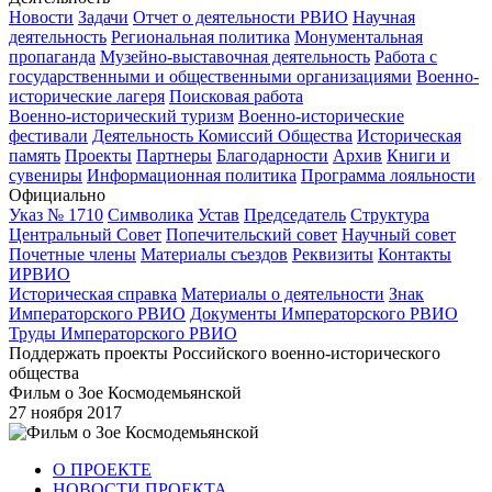
Новости
Задачи
Отчет о деятельности РВИО
Научная
деятельность
Региональная политика
Монументальная
пропаганда
Музейно-выставочная деятельность
Работа с
государственными и общественными организациями
Военно-
исторические лагеря
Поисковая работа
Военно-исторический туризм
Военно-исторические
фестивали
Деятельность Комиссий Общества
Историческая
память
Проекты
Партнеры
Благодарности
Архив
Книги и
сувениры
Информационная политика
Программа лояльности
Официально
Указ № 1710
Символика
Устав
Председатель
Структура
Центральный Совет
Попечительский совет
Научный совет
Почетные члены
Материалы съездов
Реквизиты
Контакты
ИРВИО
Историческая справка
Материалы о деятельности
Знак
Императорского РВИО
Документы Императорского РВИО
Труды Императорского РВИО
Поддержать проекты Российского военно-исторического
общества
Фильм о Зое Космодемьянской
27 ноября 2017
О ПРОЕКТЕ
НОВОСТИ ПРОЕКТА