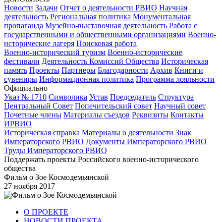
Новости
Задачи
Отчет о деятельности РВИО
Научная
деятельность
Региональная политика
Монументальная
пропаганда
Музейно-выставочная деятельность
Работа с
государственными и общественными организациями
Военно-
исторические лагеря
Поисковая работа
Военно-исторический туризм
Военно-исторические
фестивали
Деятельность Комиссий Общества
Историческая
память
Проекты
Партнеры
Благодарности
Архив
Книги и
сувениры
Информационная политика
Программа лояльности
Официально
Указ № 1710
Символика
Устав
Председатель
Структура
Центральный Совет
Попечительский совет
Научный совет
Почетные члены
Материалы съездов
Реквизиты
Контакты
ИРВИО
Историческая справка
Материалы о деятельности
Знак
Императорского РВИО
Документы Императорского РВИО
Труды Императорского РВИО
Поддержать проекты Российского военно-исторического
общества
Фильм о Зое Космодемьянской
27 ноября 2017
О ПРОЕКТЕ
НОВОСТИ ПРОЕКТА