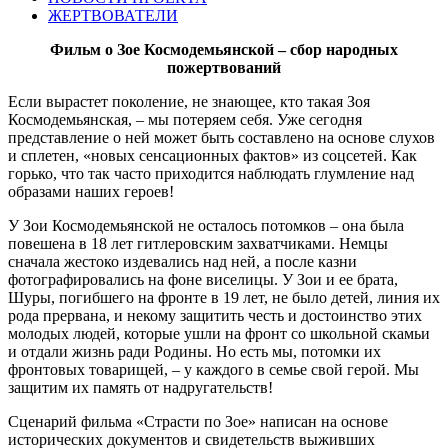
ЖЕРТВОВАТЕЛИ
Фильм о Зое Космодемьянской – сбор народных
пожертвований
Если вырастет поколение, не знающее, кто такая Зоя
Космодемьянская, – мы потеряем себя. Уже сегодня
представление о ней может быть составлено на основе слухов
и сплетен, «новых сенсационных фактов» из соцсетей. Как
горько, что так часто приходится наблюдать глумление над
образами наших героев!
У Зои Космодемьянской не осталось потомков – она была
повешена в 18 лет гитлеровским захватчиками. Немцы
сначала жестоко издевались над ней, а после казни
фотографировались на фоне виселицы. У Зои и ее брата,
Шуры, погибшего на фронте в 19 лет, не было детей, линия их
рода прервана, и некому защитить честь и достоинство этих
молодых людей, которые ушли на фронт со школьной скамьи
и отдали жизнь ради Родины. Но есть мы, потомки их
фронтовых товарищей, – у каждого в семье свой герой. Мы
защитим их память от надругательств!
Сценарий фильма «Страсти по Зое» написан на основе
исторических документов и свидетельств выживших