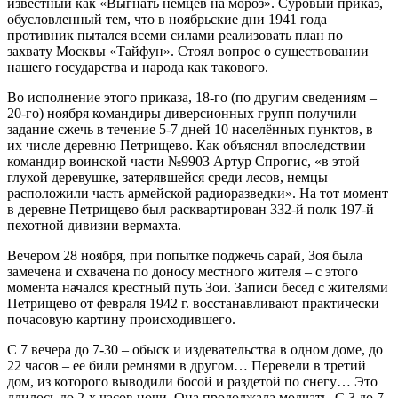
известный как «Выгнать немцев на мороз». Суровый приказ,
обусловленный тем, что в ноябрьские дни 1941 года
противник пытался всеми силами реализовать план по
захвату Москвы «Тайфун». Стоял вопрос о существовании
нашего государства и народа как такового.
Во исполнение этого приказа, 18-го (по другим сведениям –
20-го) ноября командиры диверсионных групп получили
задание сжечь в течение 5-7 дней 10 населённых пунктов, в
их числе деревню Петрищево. Как объяснял впоследствии
командир воинской части №9903 Артур Спрогис, «в этой
глухой деревушке, затерявшейся среди лесов, немцы
расположили часть армейской радиоразведки». На тот момент
в деревне Петрищево был расквартирован 332-й полк 197-й
пехотной дивизии вермахта.
Вечером 28 ноября, при попытке поджечь сарай, Зоя была
замечена и схвачена по доносу местного жителя – с этого
момента начался крестный путь Зои. Записи бесед с жителями
Петрищево от февраля 1942 г. восстанавливают практически
почасовую картину происходившего.
С 7 вечера до 7-30 – обыск и издевательства в одном доме, до
22 часов – ее били ремнями в другом… Перевели в третий
дом, из которого выводили босой и раздетой по снегу… Это
длилось до 2-х часов ночи. Она продолжала молчать. С 3 до 7