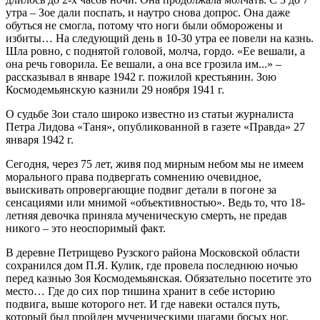
утра – Зое дали поспать, и наутро снова допрос. Она даже
обуться не смогла, потому что ноги были обморожены и
избиты… На следующий день в 10-30 утра ее повели на казнь.
Шла ровно, с поднятой головой, молча, гордо. «Ее вешали, а
она речь говорила. Ее вешали, а она все грозила им...» –
рассказывал в январе 1942 г. пожилой крестьянин. Зою
Космодемьянскую казнили 29 ноября 1941 г.
О судьбе Зои стало широко известно из статьи журналиста
Петра Лидова «Таня», опубликованной в газете «Правда» 27
января 1942 г.
Сегодня, через 75 лет, живя под мирным небом мы не имеем
морального права подвергать сомнению очевидное,
выискивать опровергающие подвиг детали в погоне за
сенсациями или мнимой «объективностью». Ведь то, что 18-
летняя девочка приняла мученическую смерть, не предав
никого – это неоспоримый факт.
В деревне Петрищево Рузского района Московской области
сохранился дом П.Я. Кулик, где провела последнюю ночью
перед казнью Зоя Космодемьянская. Обязательно посетите это
место… Где до сих пор тишина хранит в себе историю
подвига, выше которого нет. И где навеки остался путь,
который был пройден мученическими шагами босых ног.