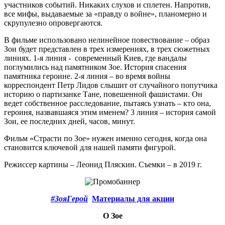
участников событий. Никаких слухов и сплетен. Напротив,
все мифы, выдаваемые за «правду о войне», планомерно и
скрупулезно опровергаются.
В фильме использовано нелинейное повествование – образ
Зои будет представлен в трех измерениях, в трех сюжетных
линиях. 1-я линия - современный Киев, где вандалы
поглумились над памятником Зое. История спасения
памятника героине. 2-я линия – во время войны
корреспондент Петр Лидов слышит от случайного попутчика
историю о партизанке Тане, повешенной фашистами. Он
ведет собственное расследование, пытаясь узнать – кто она,
героиня, назвавшаяся этим именем? 3 линия – история самой
Зои, ее последних дней, часов, минут.
Фильм «Страсти по Зое» нужен именно сегодня, когда она
становится ключевой для нашей памяти фигурой.
Режиссер картины – Леонид Пляскин. Съемки – в 2019 г.
#ЗояГерой
Материалы для акции
О Зое