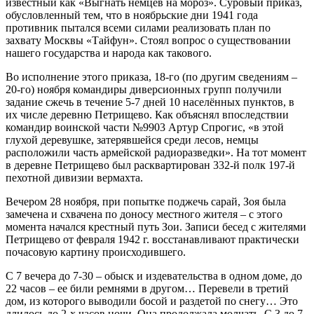
известный как «Выгнать немцев на мороз». Суровый приказ,
обусловленный тем, что в ноябрьские дни 1941 года
противник пытался всеми силами реализовать план по
захвату Москвы «Тайфун». Стоял вопрос о существовании
нашего государства и народа как такового.
Во исполнение этого приказа, 18-го (по другим сведениям –
20-го) ноября командиры диверсионных групп получили
задание сжечь в течение 5-7 дней 10 населённых пунктов, в
их числе деревню Петрищево. Как объяснял впоследствии
командир воинской части №9903 Артур Спрогис, «в этой
глухой деревушке, затерявшейся среди лесов, немцы
расположили часть армейской радиоразведки». На тот момент
в деревне Петрищево был расквартирован 332-й полк 197-й
пехотной дивизии вермахта.
Вечером 28 ноября, при попытке поджечь сарай, Зоя была
замечена и схвачена по доносу местного жителя – с этого
момента начался крестный путь Зои. Записи бесед с жителями
Петрищево от февраля 1942 г. восстанавливают практически
почасовую картину происходившего.
С 7 вечера до 7-30 – обыск и издевательства в одном доме, до
22 часов – ее били ремнями в другом… Перевели в третий
дом, из которого выводили босой и раздетой по снегу… Это
длилось до 2-х часов ночи. Она продолжала молчать. С 3 до 7