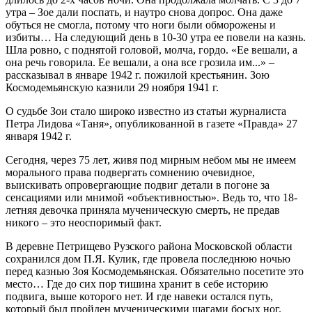
утра – Зое дали поспать, и наутро снова допрос. Она даже
обуться не смогла, потому что ноги были обморожены и
избиты… На следующий день в 10-30 утра ее повели на казнь.
Шла ровно, с поднятой головой, молча, гордо. «Ее вешали, а
она речь говорила. Ее вешали, а она все грозила им...» –
рассказывал в январе 1942 г. пожилой крестьянин. Зою
Космодемьянскую казнили 29 ноября 1941 г.
О судьбе Зои стало широко известно из статьи журналиста
Петра Лидова «Таня», опубликованной в газете «Правда» 27
января 1942 г.
Сегодня, через 75 лет, живя под мирным небом мы не имеем
морального права подвергать сомнению очевидное,
выискивать опровергающие подвиг детали в погоне за
сенсациями или мнимой «объективностью». Ведь то, что 18-
летняя девочка приняла мученическую смерть, не предав
никого – это неоспоримый факт.
В деревне Петрищево Рузского района Московской области
сохранился дом П.Я. Кулик, где провела последнюю ночью
перед казнью Зоя Космодемьянская. Обязательно посетите это
место… Где до сих пор тишина хранит в себе историю
подвига, выше которого нет. И где навеки остался путь,
который был пройден мученическими шагами босых ног.