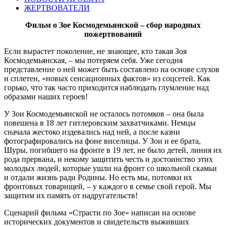
ЖЕРТВОВАТЕЛИ
Фильм о Зое Космодемьянской – сбор народных
пожертвований
Если вырастет поколение, не знающее, кто такая Зоя
Космодемьянская, – мы потеряем себя. Уже сегодня
представление о ней может быть составлено на основе слухов
и сплетен, «новых сенсационных фактов» из соцсетей. Как
горько, что так часто приходится наблюдать глумление над
образами наших героев!
У Зои Космодемьянской не осталось потомков – она была
повешена в 18 лет гитлеровским захватчиками. Немцы
сначала жестоко издевались над ней, а после казни
фотографировались на фоне виселицы. У Зои и ее брата,
Шуры, погибшего на фронте в 19 лет, не было детей, линия их
рода прервана, и некому защитить честь и достоинство этих
молодых людей, которые ушли на фронт со школьной скамьи
и отдали жизнь ради Родины. Но есть мы, потомки их
фронтовых товарищей, – у каждого в семье свой герой. Мы
защитим их память от надругательств!
Сценарий фильма «Страсти по Зое» написан на основе
исторических документов и свидетельств выживших