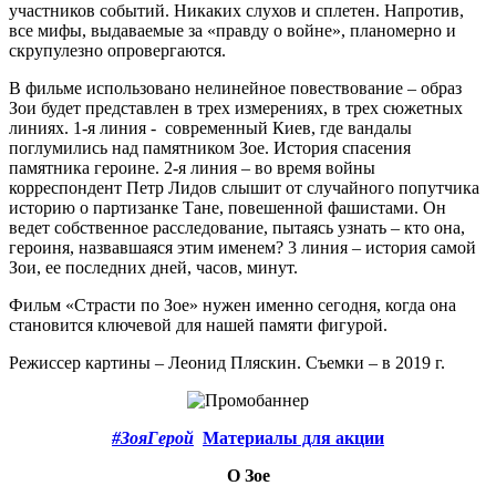
участников событий. Никаких слухов и сплетен. Напротив,
все мифы, выдаваемые за «правду о войне», планомерно и
скрупулезно опровергаются.
В фильме использовано нелинейное повествование – образ
Зои будет представлен в трех измерениях, в трех сюжетных
линиях. 1-я линия - современный Киев, где вандалы
поглумились над памятником Зое. История спасения
памятника героине. 2-я линия – во время войны
корреспондент Петр Лидов слышит от случайного попутчика
историю о партизанке Тане, повешенной фашистами. Он
ведет собственное расследование, пытаясь узнать – кто она,
героиня, назвавшаяся этим именем? 3 линия – история самой
Зои, ее последних дней, часов, минут.
Фильм «Страсти по Зое» нужен именно сегодня, когда она
становится ключевой для нашей памяти фигурой.
Режиссер картины – Леонид Пляскин. Съемки – в 2019 г.
#ЗояГерой
Материалы для акции
О Зое