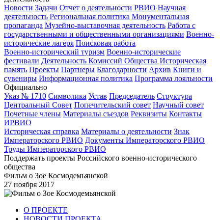
Новости
Задачи
Отчет о деятельности РВИО
Научная
деятельность
Региональная политика
Монументальная
пропаганда
Музейно-выставочная деятельность
Работа с
государственными и общественными организациями
Военно-
исторические лагеря
Поисковая работа
Военно-исторический туризм
Военно-исторические
фестивали
Деятельность Комиссий Общества
Историческая
память
Проекты
Партнеры
Благодарности
Архив
Книги и
сувениры
Информационная политика
Программа лояльности
Официально
Указ № 1710
Символика
Устав
Председатель
Структура
Центральный Совет
Попечительский совет
Научный совет
Почетные члены
Материалы съездов
Реквизиты
Контакты
ИРВИО
Историческая справка
Материалы о деятельности
Знак
Императорского РВИО
Документы Императорского РВИО
Труды Императорского РВИО
Поддержать проекты Российского военно-исторического
общества
Фильм о Зое Космодемьянской
27 ноября 2017
О ПРОЕКТЕ
НОВОСТИ ПРОЕКТА