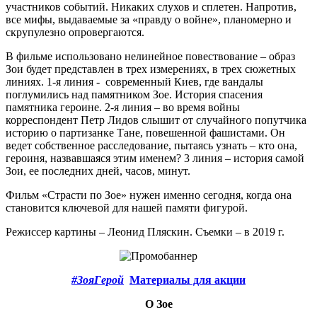
участников событий. Никаких слухов и сплетен. Напротив,
все мифы, выдаваемые за «правду о войне», планомерно и
скрупулезно опровергаются.
В фильме использовано нелинейное повествование – образ
Зои будет представлен в трех измерениях, в трех сюжетных
линиях. 1-я линия - современный Киев, где вандалы
поглумились над памятником Зое. История спасения
памятника героине. 2-я линия – во время войны
корреспондент Петр Лидов слышит от случайного попутчика
историю о партизанке Тане, повешенной фашистами. Он
ведет собственное расследование, пытаясь узнать – кто она,
героиня, назвавшаяся этим именем? 3 линия – история самой
Зои, ее последних дней, часов, минут.
Фильм «Страсти по Зое» нужен именно сегодня, когда она
становится ключевой для нашей памяти фигурой.
Режиссер картины – Леонид Пляскин. Съемки – в 2019 г.
#ЗояГерой
Материалы для акции
О Зое