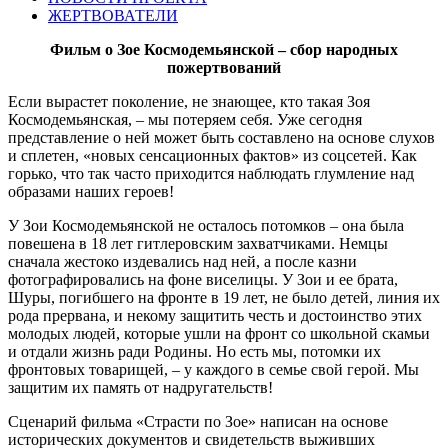
ЖЕРТВОВАТЕЛИ
Фильм о Зое Космодемьянской – сбор народных
пожертвований
Если вырастет поколение, не знающее, кто такая Зоя
Космодемьянская, – мы потеряем себя. Уже сегодня
представление о ней может быть составлено на основе слухов
и сплетен, «новых сенсационных фактов» из соцсетей. Как
горько, что так часто приходится наблюдать глумление над
образами наших героев!
У Зои Космодемьянской не осталось потомков – она была
повешена в 18 лет гитлеровским захватчиками. Немцы
сначала жестоко издевались над ней, а после казни
фотографировались на фоне виселицы. У Зои и ее брата,
Шуры, погибшего на фронте в 19 лет, не было детей, линия их
рода прервана, и некому защитить честь и достоинство этих
молодых людей, которые ушли на фронт со школьной скамьи
и отдали жизнь ради Родины. Но есть мы, потомки их
фронтовых товарищей, – у каждого в семье свой герой. Мы
защитим их память от надругательств!
Сценарий фильма «Страсти по Зое» написан на основе
исторических документов и свидетельств выживших