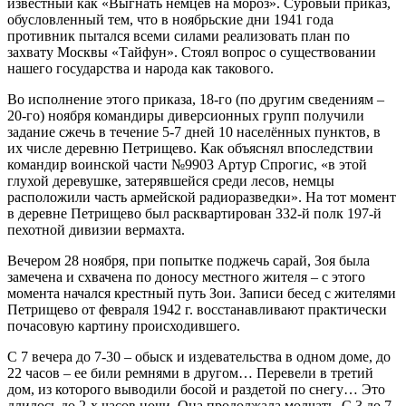
известный как «Выгнать немцев на мороз». Суровый приказ,
обусловленный тем, что в ноябрьские дни 1941 года
противник пытался всеми силами реализовать план по
захвату Москвы «Тайфун». Стоял вопрос о существовании
нашего государства и народа как такового.
Во исполнение этого приказа, 18-го (по другим сведениям –
20-го) ноября командиры диверсионных групп получили
задание сжечь в течение 5-7 дней 10 населённых пунктов, в
их числе деревню Петрищево. Как объяснял впоследствии
командир воинской части №9903 Артур Спрогис, «в этой
глухой деревушке, затерявшейся среди лесов, немцы
расположили часть армейской радиоразведки». На тот момент
в деревне Петрищево был расквартирован 332-й полк 197-й
пехотной дивизии вермахта.
Вечером 28 ноября, при попытке поджечь сарай, Зоя была
замечена и схвачена по доносу местного жителя – с этого
момента начался крестный путь Зои. Записи бесед с жителями
Петрищево от февраля 1942 г. восстанавливают практически
почасовую картину происходившего.
С 7 вечера до 7-30 – обыск и издевательства в одном доме, до
22 часов – ее били ремнями в другом… Перевели в третий
дом, из которого выводили босой и раздетой по снегу… Это
длилось до 2-х часов ночи. Она продолжала молчать. С 3 до 7