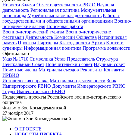
Новости
Задачи
Отчет о деятельности РВИО
Научная
деятельность
Региональная политика
Монументальная
пропаганда
Музейно-выставочная деятельность
Работа с
государственными и общественными организациями
Военно-
исторические лагеря
Поисковая работа
Военно-исторический туризм
Военно-исторические
фестивали
Деятельность Комиссий Общества
Историческая
память
Проекты
Партнеры
Благодарности
Архив
Книги и
сувениры
Информационная политика
Программа лояльности
Официально
Указ № 1710
Символика
Устав
Председатель
Структура
Центральный Совет
Попечительский совет
Научный совет
Почетные члены
Материалы съездов
Реквизиты
Контакты
ИРВИО
Историческая справка
Материалы о деятельности
Знак
Императорского РВИО
Документы Императорского РВИО
Труды Императорского РВИО
Поддержать проекты Российского военно-исторического
общества
Фильм о Зое Космодемьянской
27 ноября 2017
О ПРОЕКТЕ
НОВОСТИ ПРОЕКТА