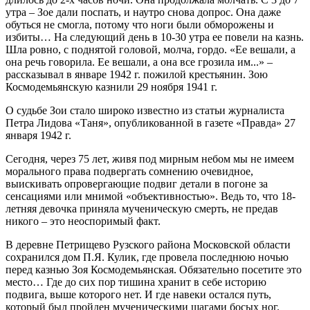
утра – Зое дали поспать, и наутро снова допрос. Она даже
обуться не смогла, потому что ноги были обморожены и
избиты… На следующий день в 10-30 утра ее повели на казнь.
Шла ровно, с поднятой головой, молча, гордо. «Ее вешали, а
она речь говорила. Ее вешали, а она все грозила им...» –
рассказывал в январе 1942 г. пожилой крестьянин. Зою
Космодемьянскую казнили 29 ноября 1941 г.
О судьбе Зои стало широко известно из статьи журналиста
Петра Лидова «Таня», опубликованной в газете «Правда» 27
января 1942 г.
Сегодня, через 75 лет, живя под мирным небом мы не имеем
морального права подвергать сомнению очевидное,
выискивать опровергающие подвиг детали в погоне за
сенсациями или мнимой «объективностью». Ведь то, что 18-
летняя девочка приняла мученическую смерть, не предав
никого – это неоспоримый факт.
В деревне Петрищево Рузского района Московской области
сохранился дом П.Я. Кулик, где провела последнюю ночью
перед казнью Зоя Космодемьянская. Обязательно посетите это
место… Где до сих пор тишина хранит в себе историю
подвига, выше которого нет. И где навеки остался путь,
который был пройден мученическими шагами босых ног.