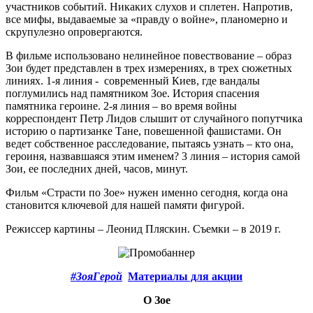
участников событий. Никаких слухов и сплетен. Напротив,
все мифы, выдаваемые за «правду о войне», планомерно и
скрупулезно опровергаются.
В фильме использовано нелинейное повествование – образ
Зои будет представлен в трех измерениях, в трех сюжетных
линиях. 1-я линия - современный Киев, где вандалы
поглумились над памятником Зое. История спасения
памятника героине. 2-я линия – во время войны
корреспондент Петр Лидов слышит от случайного попутчика
историю о партизанке Тане, повешенной фашистами. Он
ведет собственное расследование, пытаясь узнать – кто она,
героиня, назвавшаяся этим именем? 3 линия – история самой
Зои, ее последних дней, часов, минут.
Фильм «Страсти по Зое» нужен именно сегодня, когда она
становится ключевой для нашей памяти фигурой.
Режиссер картины – Леонид Пляскин. Съемки – в 2019 г.
#ЗояГерой
Материалы для акции
О Зое