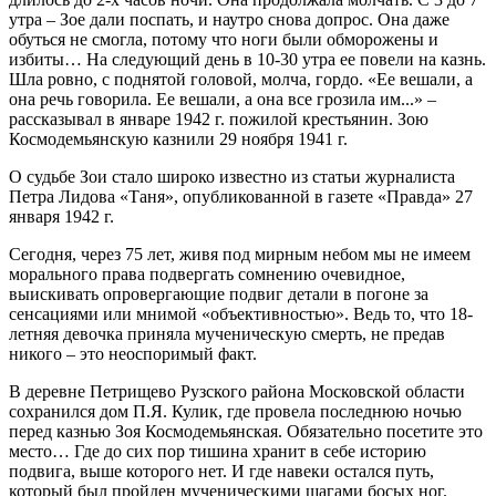
утра – Зое дали поспать, и наутро снова допрос. Она даже
обуться не смогла, потому что ноги были обморожены и
избиты… На следующий день в 10-30 утра ее повели на казнь.
Шла ровно, с поднятой головой, молча, гордо. «Ее вешали, а
она речь говорила. Ее вешали, а она все грозила им...» –
рассказывал в январе 1942 г. пожилой крестьянин. Зою
Космодемьянскую казнили 29 ноября 1941 г.
О судьбе Зои стало широко известно из статьи журналиста
Петра Лидова «Таня», опубликованной в газете «Правда» 27
января 1942 г.
Сегодня, через 75 лет, живя под мирным небом мы не имеем
морального права подвергать сомнению очевидное,
выискивать опровергающие подвиг детали в погоне за
сенсациями или мнимой «объективностью». Ведь то, что 18-
летняя девочка приняла мученическую смерть, не предав
никого – это неоспоримый факт.
В деревне Петрищево Рузского района Московской области
сохранился дом П.Я. Кулик, где провела последнюю ночью
перед казнью Зоя Космодемьянская. Обязательно посетите это
место… Где до сих пор тишина хранит в себе историю
подвига, выше которого нет. И где навеки остался путь,
который был пройден мученическими шагами босых ног.