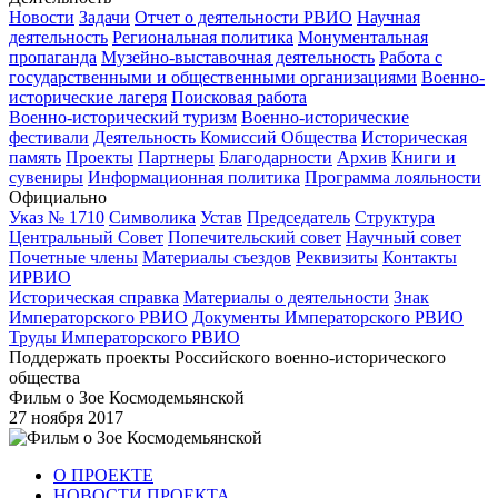
Новости
Задачи
Отчет о деятельности РВИО
Научная
деятельность
Региональная политика
Монументальная
пропаганда
Музейно-выставочная деятельность
Работа с
государственными и общественными организациями
Военно-
исторические лагеря
Поисковая работа
Военно-исторический туризм
Военно-исторические
фестивали
Деятельность Комиссий Общества
Историческая
память
Проекты
Партнеры
Благодарности
Архив
Книги и
сувениры
Информационная политика
Программа лояльности
Официально
Указ № 1710
Символика
Устав
Председатель
Структура
Центральный Совет
Попечительский совет
Научный совет
Почетные члены
Материалы съездов
Реквизиты
Контакты
ИРВИО
Историческая справка
Материалы о деятельности
Знак
Императорского РВИО
Документы Императорского РВИО
Труды Императорского РВИО
Поддержать проекты Российского военно-исторического
общества
Фильм о Зое Космодемьянской
27 ноября 2017
О ПРОЕКТЕ
НОВОСТИ ПРОЕКТА