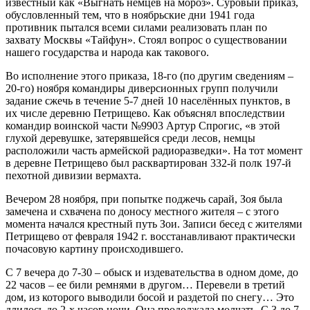
известный как «Выгнать немцев на мороз». Суровый приказ,
обусловленный тем, что в ноябрьские дни 1941 года
противник пытался всеми силами реализовать план по
захвату Москвы «Тайфун». Стоял вопрос о существовании
нашего государства и народа как такового.
Во исполнение этого приказа, 18-го (по другим сведениям –
20-го) ноября командиры диверсионных групп получили
задание сжечь в течение 5-7 дней 10 населённых пунктов, в
их числе деревню Петрищево. Как объяснял впоследствии
командир воинской части №9903 Артур Спрогис, «в этой
глухой деревушке, затерявшейся среди лесов, немцы
расположили часть армейской радиоразведки». На тот момент
в деревне Петрищево был расквартирован 332-й полк 197-й
пехотной дивизии вермахта.
Вечером 28 ноября, при попытке поджечь сарай, Зоя была
замечена и схвачена по доносу местного жителя – с этого
момента начался крестный путь Зои. Записи бесед с жителями
Петрищево от февраля 1942 г. восстанавливают практически
почасовую картину происходившего.
С 7 вечера до 7-30 – обыск и издевательства в одном доме, до
22 часов – ее били ремнями в другом… Перевели в третий
дом, из которого выводили босой и раздетой по снегу… Это
длилось до 2-х часов ночи. Она продолжала молчать. С 3 до 7