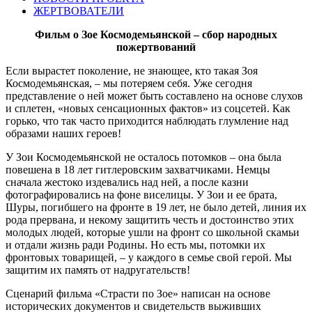
ЖЕРТВОВАТЕЛИ
Фильм о Зое Космодемьянской – сбор народных
пожертвований
Если вырастет поколение, не знающее, кто такая Зоя
Космодемьянская, – мы потеряем себя. Уже сегодня
представление о ней может быть составлено на основе слухов
и сплетен, «новых сенсационных фактов» из соцсетей. Как
горько, что так часто приходится наблюдать глумление над
образами наших героев!
У Зои Космодемьянской не осталось потомков – она была
повешена в 18 лет гитлеровским захватчиками. Немцы
сначала жестоко издевались над ней, а после казни
фотографировались на фоне виселицы. У Зои и ее брата,
Шуры, погибшего на фронте в 19 лет, не было детей, линия их
рода прервана, и некому защитить честь и достоинство этих
молодых людей, которые ушли на фронт со школьной скамьи
и отдали жизнь ради Родины. Но есть мы, потомки их
фронтовых товарищей, – у каждого в семье свой герой. Мы
защитим их память от надругательств!
Сценарий фильма «Страсти по Зое» написан на основе
исторических документов и свидетельств выживших