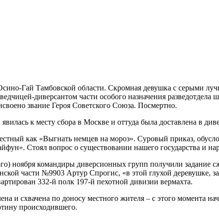
но-Гай Тамбовской области. Скромная девушка с серыми лучис
ведчицей-диверсантом части особого назначения разведотдела ш
своено звание Героя Советского Союза. Посмертно.
в явилась к месту сбора в Москве и оттуда была доставлена в д
вестный как «Выгнать немцев на мороз». Суровый приказ, обусл
йфун». Стоял вопрос о существовании нашего государства и нар
0-го) ноября командиры диверсионных групп получили задание сж
ской части №9903 Артур Спрогис, «в этой глухой деревушке, з
артирован 332-й полк 197-й пехотной дивизии вермахта.
чена и схвачена по доносу местного жителя – с этого момента н
артину происходившего.