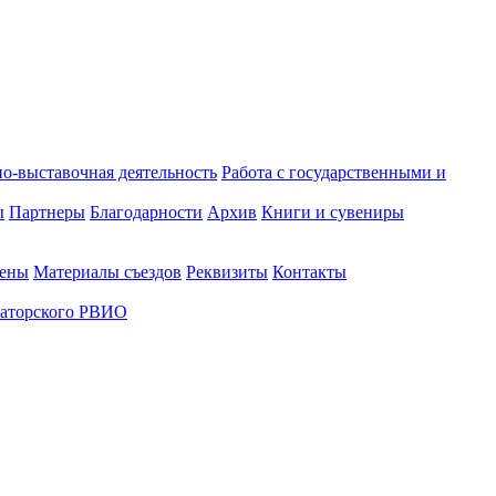
о-выставочная деятельность
Работа с государственными и
ы
Партнеры
Благодарности
Архив
Книги и сувениры
лены
Материалы съездов
Реквизиты
Контакты
аторского РВИО