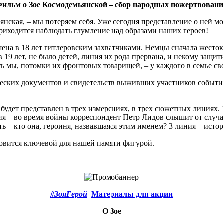
ильм о Зое Космодемьянской – сбор народных пожертвован
янская, – мы потеряем себя. Уже сегодня представление о ней м
 приходится наблюдать глумление над образами наших героев!
ена в 18 лет гитлеровским захватчиками. Немцы сначала жестоко
 19 лет, не было детей, линия их рода прервана, и некому защи
ь мы, потомки их фронтовых товарищей, – у каждого в семье св
ческих документов и свидетельств выживших участников событий
.
будет представлен в трех измерениях, в трех сюжетных линиях.
ния – во время войны корреспондент Петр Лидов слышит от случ
ь – кто она, героиня, назвавшаяся этим именем? 3 линия – истор
новится ключевой для нашей памяти фигурой.
#ЗояГерой
Материалы для акции
О Зое