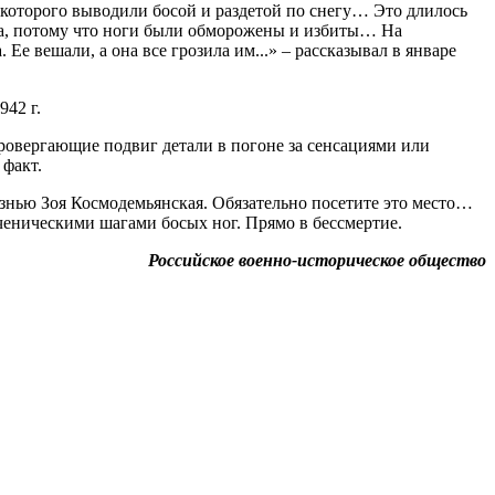
из которого выводили босой и раздетой по снегу… Это длилось
могла, потому что ноги были обморожены и избиты… На
 Ее вешали, а она все грозила им...» – рассказывал в январе
942 г.
ровергающие подвиг детали в погоне за сенсациями или
 факт.
знью Зоя Космодемьянская. Обязательно посетите это место…
ученическими шагами босых ног. Прямо в бессмертие.
Российское военно-историческое общество