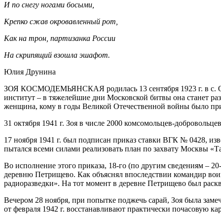
И по снегу ногами босыми,
Крепко сжав окровавленный рот,
Как на трон, партизанка России
На скрипящий взошла эшафот.
Юлия Друнина
ЗОЯ КОСМОДЕМЬЯНСКАЯ родилась 13 сентября 1923 г. в с. Оси
институт – в тяжелейшие дни Московской битвы она станет раз
женщина, кому в годы Великой Отечественной войны было при
31 октября 1941 г. Зоя в числе 2000 комсомольцев-добровольце
17 ноября 1941 г. был подписан приказ ставки ВГК № 0428, из
пытался всеми силами реализовать план по захвату Москвы «Та
Во исполнение этого приказа, 18-го (по другим сведениям – 2
деревню Петрищево. Как объяснял впоследствии командир воин
радиоразведки». На тот момент в деревне Петрищево был раскв
Вечером 28 ноября, при попытке поджечь сарай, Зоя была заме
от февраля 1942 г. восстанавливают практически почасовую к