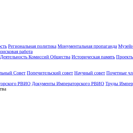
ость
Региональная политика
Монументальная пропаганда
Музейн
оисковая работа
Деятельность Комиссий Общества
Историческая память
Проект
льный Совет
Попечительский совет
Научный совет
Почетные ч
торского РВИО
Документы Императорского РВИО
Труды Импер
тва