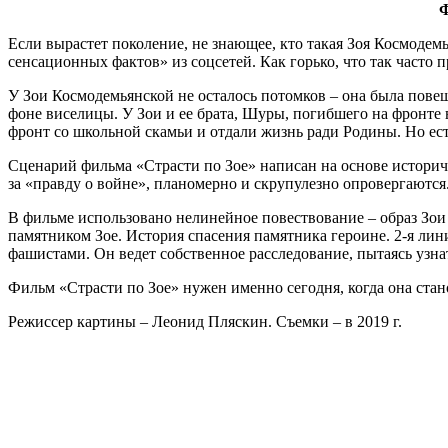
Ф
Если вырастет поколение, не знающее, кто такая Зоя Космодемь
сенсационных фактов» из соцсетей. Как горько, что так часто
У Зои Космодемьянской не осталось потомков – она была повеш
фоне виселицы. У Зои и ее брата, Шуры, погибшего на фронте в
фронт со школьной скамьи и отдали жизнь ради Родины. Но ест
Сценарий фильма «Страсти по Зое» написан на основе истори
за «правду о войне», планомерно и скрупулезно опровергаются
В фильме использовано нелинейное повествование – образ Зои 
памятником Зое. История спасения памятника героине. 2-я ли
фашистами. Он ведет собственное расследование, пытаясь узнат
Фильм «Страсти по Зое» нужен именно сегодня, когда она ста
Режиссер картины – Леонид Пляскин. Съемки – в 2019 г.