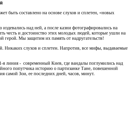
ий
ожет быть составлено на основе слухов и сплетен, «новых
 издевались над ней, а после казни фотографировались на
тить честь и достоинство этих молодых людей, которые ушли на
ой герой. Мы защитим их память от надругательств!
. Никаких слухов и сплетен. Напротив, все мифы, выдаваемые
 1-я линия - современный Киев, где вандалы поглумились над
айного попутчика историю о партизанке Тане, повешенной
ия самой Зои, ее последних дней, часов, минут.