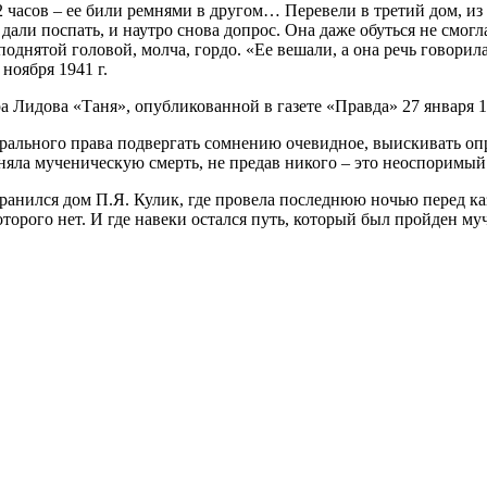
 22 часов – ее били ремнями в другом… Перевели в третий дом, 
ое дали поспать, и наутро снова допрос. Она даже обуться не с
однятой головой, молча, гордо. «Ее вешали, а она речь говорила.
ноября 1941 г.
а Лидова «Таня», опубликованной в газете «Правда» 27 января 1
орального права подвергать сомнению очевидное, выискивать оп
няла мученическую смерть, не предав никого – это неоспоримый
ранился дом П.Я. Кулик, где провела последнюю ночью перед ка
оторого нет. И где навеки остался путь, который был пройден м