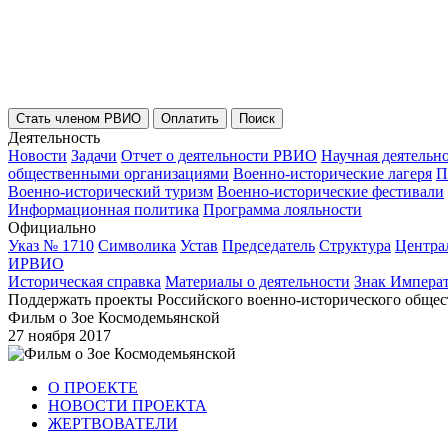
Стать членом РВИО
Оплатить
Поиск
Деятельность
Новости
Задачи
Отчет о деятельности РВИО
Научная деятельн
общественными организациями
Военно-исторические лагеря
П
Военно-исторический туризм
Военно-исторические фестивали
Информационная политика
Программа лояльности
Официально
Указ № 1710
Символика
Устав
Председатель
Структура
Центра
ИРВИО
Историческая справка
Материалы о деятельности
Знак Импера
Поддержать проекты Российского военно-исторического общес
Фильм о Зое Космодемьянской
27 ноября 2017
О ПРОЕКТЕ
НОВОСТИ ПРОЕКТА
ЖЕРТВОВАТЕЛИ