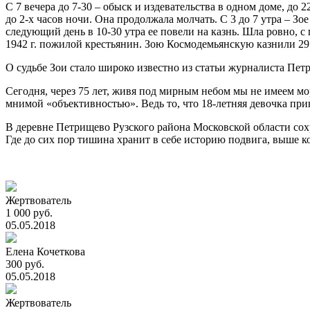
С 7 вечера до 7-30 – обыск и издевательства в одном доме, до
до 2-х часов ночи. Она продолжала молчать. С 3 до 7 утра – З
следующий день в 10-30 утра ее повели на казнь. Шла ровно, с п
1942 г. пожилой крестьянин. Зою Космодемьянскую казнили 29 
О судьбе Зои стало широко известно из статьи журналиста Петр
Сегодня, через 75 лет, живя под мирным небом мы не имеем м
мнимой «объективностью». Ведь то, что 18-летняя девочка при
В деревне Петрищево Рузского района Московской области сох
Где до сих пор тишина хранит в себе историю подвига, выше к
Жертвователь
1 000 руб.
05.05.2018
Елена Кочеткова
300 руб.
05.05.2018
Жертвователь