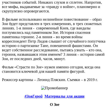
участников событий. Никаких слухов и сплетен. Напротив,
все мифы, выдаваемые за «правду о войне», планомерно и
скрупулезно опровергаются.
В фильме использовано нелинейное повествование – образ
Зои будет представлен в трех измерениях, в трех сюжетных
линиях. 1-я линия - современный Киев, где вандалы
поглумились над памятником Зое. История спасения
памятника героине. 2-я линия – во время войны
корреспондент Петр Лидов слышит от случайного попутчика
историю о партизанке Тане, повешенной фашистами. Он
ведет собственное расследование, пытаясь узнать – кто она,
героиня, назвавшаяся этим именем? 3 линия – история самой
Зои, ее последних дней, часов, минут.
Фильм «Страсти по Зое» нужен именно сегодня, когда она
становится ключевой для нашей памяти фигурой.
Режиссер картины – Леонид Пляскин. Съемки – в 2019 г.
#ЗояГерой
Материалы для акции
О Зое