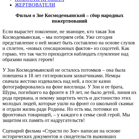
ЖЕРТВОВАТЕЛИ
Фильм о Зое Космодемьянской – сбор народных
пожертвований
Если вырастет поколение, не знающее, кто такая Зоя
Космодемьянская, – мы потеряем себя. Уже сегодня
представление о ней может быть составлено на основе слухов
и сплетен, «новых сенсационных фактов» из соцсетей. Как
горько, что так часто приходится наблюдать глумление над
образами наших героев!
У Зои Космодемьянской не осталось потомков – она была
повешена в 18 лет гитлеровским захватчиками. Немцы
сначала жестоко издевались над ней, а после казни
фотографировались на фоне виселицы. У Зои и ее брата,
Шуры, погибшего на фронте в 19 лет, не было детей, линия их
рода прервана, и некому защитить честь и достоинство этих
молодых людей, которые ушли на фронт со школьной скамьи
и отдали жизнь ради Родины. Но есть мы, потомки их
фронтовых товарищей, – у каждого в семье свой герой. Мы
защитим их память от надругательств!
Сценарий фильма «Страсти по Зое» написан на основе
исторических документов и свидетельств выживших