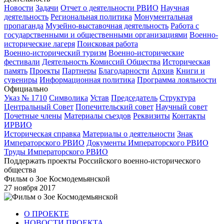
Новости
Задачи
Отчет о деятельности РВИО
Научная
деятельность
Региональная политика
Монументальная
пропаганда
Музейно-выставочная деятельность
Работа с
государственными и общественными организациями
Военно-
исторические лагеря
Поисковая работа
Военно-исторический туризм
Военно-исторические
фестивали
Деятельность Комиссий Общества
Историческая
память
Проекты
Партнеры
Благодарности
Архив
Книги и
сувениры
Информационная политика
Программа лояльности
Официально
Указ № 1710
Символика
Устав
Председатель
Структура
Центральный Совет
Попечительский совет
Научный совет
Почетные члены
Материалы съездов
Реквизиты
Контакты
ИРВИО
Историческая справка
Материалы о деятельности
Знак
Императорского РВИО
Документы Императорского РВИО
Труды Императорского РВИО
Поддержать проекты Российского военно-исторического
общества
Фильм о Зое Космодемьянской
27 ноября 2017
О ПРОЕКТЕ
НОВОСТИ ПРОЕКТА