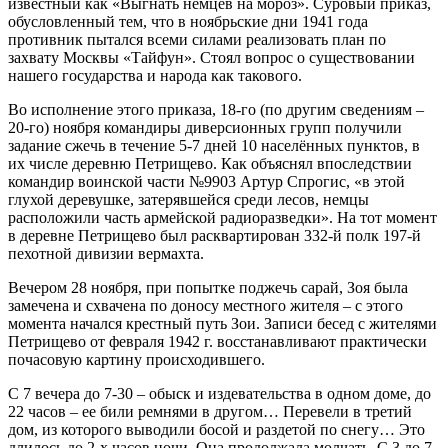
известный как «Выгнать немцев на мороз». Суровый приказ,
обусловленный тем, что в ноябрьские дни 1941 года
противник пытался всеми силами реализовать план по
захвату Москвы «Тайфун». Стоял вопрос о существовании
нашего государства и народа как такового.
Во исполнение этого приказа, 18-го (по другим сведениям –
20-го) ноября командиры диверсионных групп получили
задание сжечь в течение 5-7 дней 10 населённых пунктов, в
их числе деревню Петрищево. Как объяснял впоследствии
командир воинской части №9903 Артур Спрогис, «в этой
глухой деревушке, затерявшейся среди лесов, немцы
расположили часть армейской радиоразведки». На тот момент
в деревне Петрищево был расквартирован 332-й полк 197-й
пехотной дивизии вермахта.
Вечером 28 ноября, при попытке поджечь сарай, Зоя была
замечена и схвачена по доносу местного жителя – с этого
момента начался крестный путь Зои. Записи бесед с жителями
Петрищево от февраля 1942 г. восстанавливают практически
почасовую картину происходившего.
С 7 вечера до 7-30 – обыск и издевательства в одном доме, до
22 часов – ее били ремнями в другом… Перевели в третий
дом, из которого выводили босой и раздетой по снегу… Это
длилось до 2-х часов ночи. Она продолжала молчать. С 3 до 7