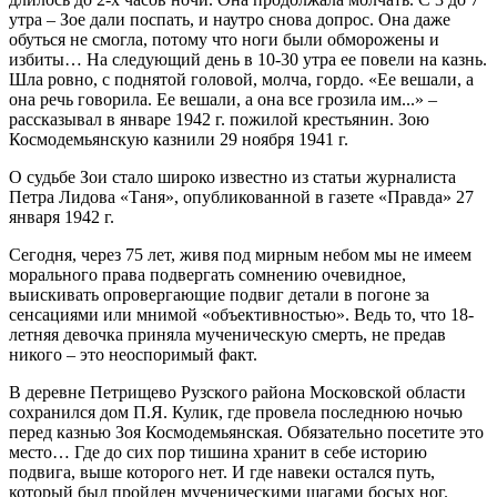
утра – Зое дали поспать, и наутро снова допрос. Она даже
обуться не смогла, потому что ноги были обморожены и
избиты… На следующий день в 10-30 утра ее повели на казнь.
Шла ровно, с поднятой головой, молча, гордо. «Ее вешали, а
она речь говорила. Ее вешали, а она все грозила им...» –
рассказывал в январе 1942 г. пожилой крестьянин. Зою
Космодемьянскую казнили 29 ноября 1941 г.
О судьбе Зои стало широко известно из статьи журналиста
Петра Лидова «Таня», опубликованной в газете «Правда» 27
января 1942 г.
Сегодня, через 75 лет, живя под мирным небом мы не имеем
морального права подвергать сомнению очевидное,
выискивать опровергающие подвиг детали в погоне за
сенсациями или мнимой «объективностью». Ведь то, что 18-
летняя девочка приняла мученическую смерть, не предав
никого – это неоспоримый факт.
В деревне Петрищево Рузского района Московской области
сохранился дом П.Я. Кулик, где провела последнюю ночью
перед казнью Зоя Космодемьянская. Обязательно посетите это
место… Где до сих пор тишина хранит в себе историю
подвига, выше которого нет. И где навеки остался путь,
который был пройден мученическими шагами босых ног.