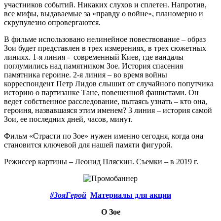
участников событий. Никаких слухов и сплетен. Напротив,
все мифы, выдаваемые за «правду о войне», планомерно и
скрупулезно опровергаются.
В фильме использовано нелинейное повествование – образ
Зои будет представлен в трех измерениях, в трех сюжетных
линиях. 1-я линия - современный Киев, где вандалы
поглумились над памятником Зое. История спасения
памятника героине. 2-я линия – во время войны
корреспондент Петр Лидов слышит от случайного попутчика
историю о партизанке Тане, повешенной фашистами. Он
ведет собственное расследование, пытаясь узнать – кто она,
героиня, назвавшаяся этим именем? 3 линия – история самой
Зои, ее последних дней, часов, минут.
Фильм «Страсти по Зое» нужен именно сегодня, когда она
становится ключевой для нашей памяти фигурой.
Режиссер картины – Леонид Пляскин. Съемки – в 2019 г.
#ЗояГерой
Материалы для акции
О Зое