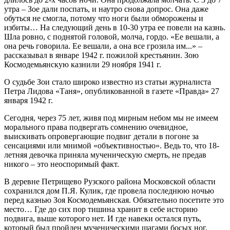
утра – Зое дали поспать, и наутро снова допрос. Она даже
обуться не смогла, потому что ноги были обморожены и
избиты… На следующий день в 10-30 утра ее повели на казнь.
Шла ровно, с поднятой головой, молча, гордо. «Ее вешали, а
она речь говорила. Ее вешали, а она все грозила им...» –
рассказывал в январе 1942 г. пожилой крестьянин. Зою
Космодемьянскую казнили 29 ноября 1941 г.
О судьбе Зои стало широко известно из статьи журналиста
Петра Лидова «Таня», опубликованной в газете «Правда» 27
января 1942 г.
Сегодня, через 75 лет, живя под мирным небом мы не имеем
морального права подвергать сомнению очевидное,
выискивать опровергающие подвиг детали в погоне за
сенсациями или мнимой «объективностью». Ведь то, что 18-
летняя девочка приняла мученическую смерть, не предав
никого – это неоспоримый факт.
В деревне Петрищево Рузского района Московской области
сохранился дом П.Я. Кулик, где провела последнюю ночью
перед казнью Зоя Космодемьянская. Обязательно посетите это
место… Где до сих пор тишина хранит в себе историю
подвига, выше которого нет. И где навеки остался путь,
который был пройден мученическими шагами босых ног.