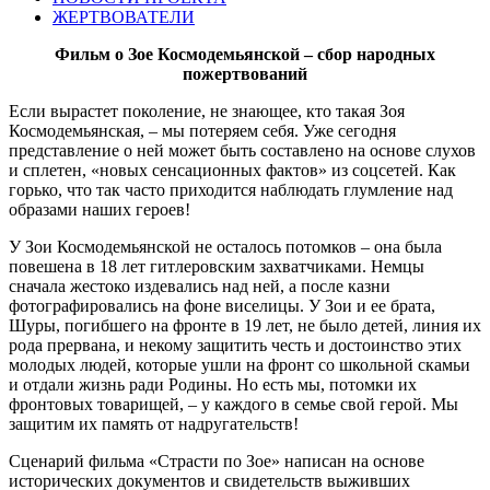
ЖЕРТВОВАТЕЛИ
Фильм о Зое Космодемьянской – сбор народных
пожертвований
Если вырастет поколение, не знающее, кто такая Зоя
Космодемьянская, – мы потеряем себя. Уже сегодня
представление о ней может быть составлено на основе слухов
и сплетен, «новых сенсационных фактов» из соцсетей. Как
горько, что так часто приходится наблюдать глумление над
образами наших героев!
У Зои Космодемьянской не осталось потомков – она была
повешена в 18 лет гитлеровским захватчиками. Немцы
сначала жестоко издевались над ней, а после казни
фотографировались на фоне виселицы. У Зои и ее брата,
Шуры, погибшего на фронте в 19 лет, не было детей, линия их
рода прервана, и некому защитить честь и достоинство этих
молодых людей, которые ушли на фронт со школьной скамьи
и отдали жизнь ради Родины. Но есть мы, потомки их
фронтовых товарищей, – у каждого в семье свой герой. Мы
защитим их память от надругательств!
Сценарий фильма «Страсти по Зое» написан на основе
исторических документов и свидетельств выживших