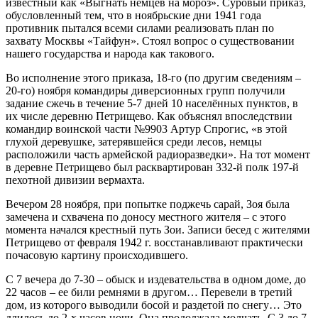
известный как «Выгнать немцев на мороз». Суровый приказ,
обусловленный тем, что в ноябрьские дни 1941 года
противник пытался всеми силами реализовать план по
захвату Москвы «Тайфун». Стоял вопрос о существовании
нашего государства и народа как такового.
Во исполнение этого приказа, 18-го (по другим сведениям –
20-го) ноября командиры диверсионных групп получили
задание сжечь в течение 5-7 дней 10 населённых пунктов, в
их числе деревню Петрищево. Как объяснял впоследствии
командир воинской части №9903 Артур Спрогис, «в этой
глухой деревушке, затерявшейся среди лесов, немцы
расположили часть армейской радиоразведки». На тот момент
в деревне Петрищево был расквартирован 332-й полк 197-й
пехотной дивизии вермахта.
Вечером 28 ноября, при попытке поджечь сарай, Зоя была
замечена и схвачена по доносу местного жителя – с этого
момента начался крестный путь Зои. Записи бесед с жителями
Петрищево от февраля 1942 г. восстанавливают практически
почасовую картину происходившего.
С 7 вечера до 7-30 – обыск и издевательства в одном доме, до
22 часов – ее били ремнями в другом… Перевели в третий
дом, из которого выводили босой и раздетой по снегу… Это
длилось до 2-х часов ночи. Она продолжала молчать. С 3 до 7