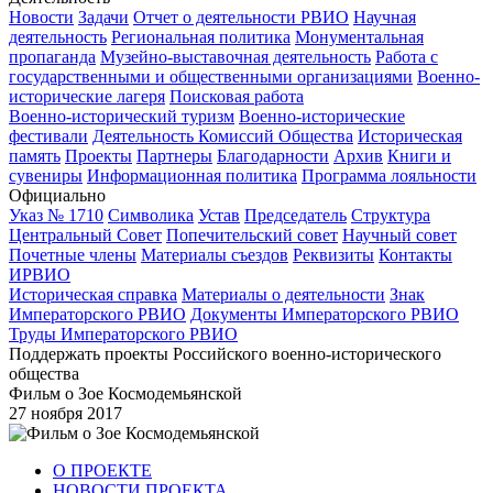
Новости
Задачи
Отчет о деятельности РВИО
Научная
деятельность
Региональная политика
Монументальная
пропаганда
Музейно-выставочная деятельность
Работа с
государственными и общественными организациями
Военно-
исторические лагеря
Поисковая работа
Военно-исторический туризм
Военно-исторические
фестивали
Деятельность Комиссий Общества
Историческая
память
Проекты
Партнеры
Благодарности
Архив
Книги и
сувениры
Информационная политика
Программа лояльности
Официально
Указ № 1710
Символика
Устав
Председатель
Структура
Центральный Совет
Попечительский совет
Научный совет
Почетные члены
Материалы съездов
Реквизиты
Контакты
ИРВИО
Историческая справка
Материалы о деятельности
Знак
Императорского РВИО
Документы Императорского РВИО
Труды Императорского РВИО
Поддержать проекты Российского военно-исторического
общества
Фильм о Зое Космодемьянской
27 ноября 2017
О ПРОЕКТЕ
НОВОСТИ ПРОЕКТА