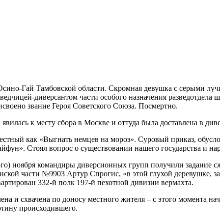
но-Гай Тамбовской области. Скромная девушка с серыми лучис
ведчицей-диверсантом части особого назначения разведотдела ш
своено звание Героя Советского Союза. Посмертно.
в явилась к месту сбора в Москве и оттуда была доставлена в д
вестный как «Выгнать немцев на мороз». Суровый приказ, обусл
йфун». Стоял вопрос о существовании нашего государства и нар
0-го) ноября командиры диверсионных групп получили задание сж
ской части №9903 Артур Спрогис, «в этой глухой деревушке, з
артирован 332-й полк 197-й пехотной дивизии вермахта.
чена и схвачена по доносу местного жителя – с этого момента н
артину происходившего.