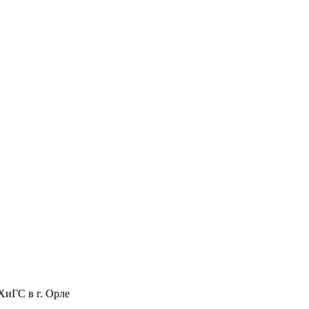
ХиГС в г. Орле