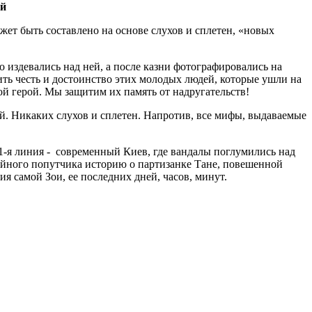
ий
ожет быть составлено на основе слухов и сплетен, «новых
 издевались над ней, а после казни фотографировались на
тить честь и достоинство этих молодых людей, которые ушли на
ой герой. Мы защитим их память от надругательств!
. Никаких слухов и сплетен. Напротив, все мифы, выдаваемые
 1-я линия - современный Киев, где вандалы поглумились над
айного попутчика историю о партизанке Тане, повешенной
ия самой Зои, ее последних дней, часов, минут.