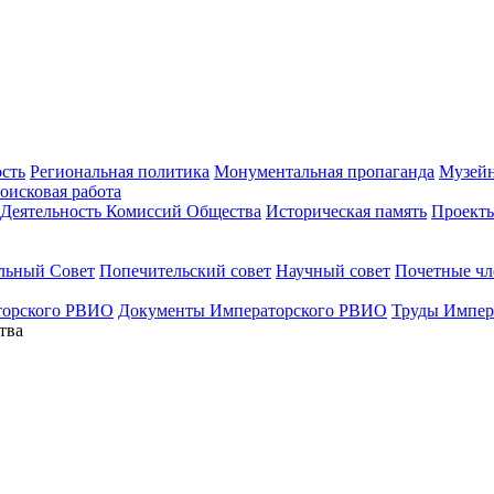
ость
Региональная политика
Монументальная пропаганда
Музейн
оисковая работа
Деятельность Комиссий Общества
Историческая память
Проект
льный Совет
Попечительский совет
Научный совет
Почетные ч
торского РВИО
Документы Императорского РВИО
Труды Импер
тва