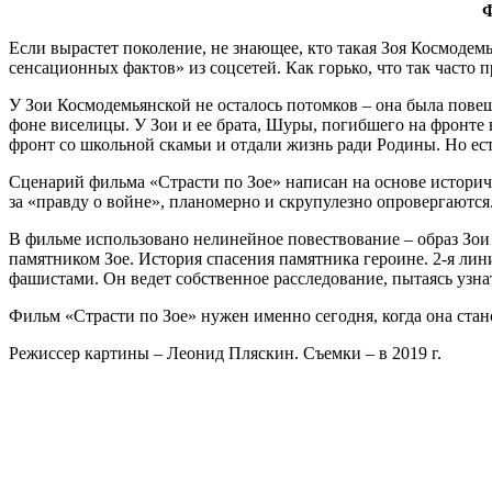
Ф
Если вырастет поколение, не знающее, кто такая Зоя Космодемь
сенсационных фактов» из соцсетей. Как горько, что так часто
У Зои Космодемьянской не осталось потомков – она была повеш
фоне виселицы. У Зои и ее брата, Шуры, погибшего на фронте в
фронт со школьной скамьи и отдали жизнь ради Родины. Но ест
Сценарий фильма «Страсти по Зое» написан на основе истори
за «правду о войне», планомерно и скрупулезно опровергаются
В фильме использовано нелинейное повествование – образ Зои 
памятником Зое. История спасения памятника героине. 2-я ли
фашистами. Он ведет собственное расследование, пытаясь узнат
Фильм «Страсти по Зое» нужен именно сегодня, когда она ста
Режиссер картины – Леонид Пляскин. Съемки – в 2019 г.