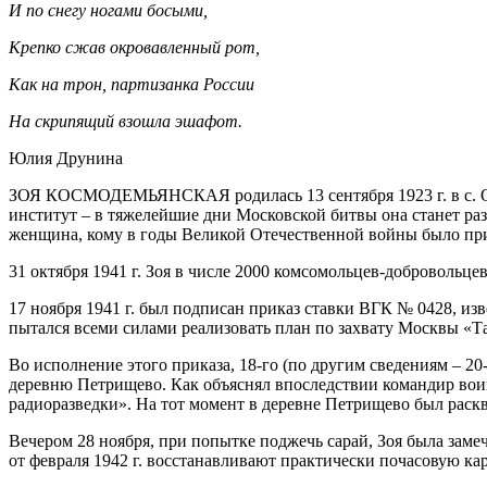
И по снегу ногами босыми,
Крепко сжав окровавленный рот,
Как на трон, партизанка России
На скрипящий взошла эшафот.
Юлия Друнина
ЗОЯ КОСМОДЕМЬЯНСКАЯ родилась 13 сентября 1923 г. в с. Оси
институт – в тяжелейшие дни Московской битвы она станет раз
женщина, кому в годы Великой Отечественной войны было при
31 октября 1941 г. Зоя в числе 2000 комсомольцев-добровольце
17 ноября 1941 г. был подписан приказ ставки ВГК № 0428, из
пытался всеми силами реализовать план по захвату Москвы «Та
Во исполнение этого приказа, 18-го (по другим сведениям – 2
деревню Петрищево. Как объяснял впоследствии командир воин
радиоразведки». На тот момент в деревне Петрищево был раскв
Вечером 28 ноября, при попытке поджечь сарай, Зоя была заме
от февраля 1942 г. восстанавливают практически почасовую к