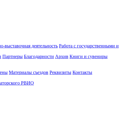
о-выставочная деятельность
Работа с государственными и
ы
Партнеры
Благодарности
Архив
Книги и сувениры
лены
Материалы съездов
Реквизиты
Контакты
аторского РВИО