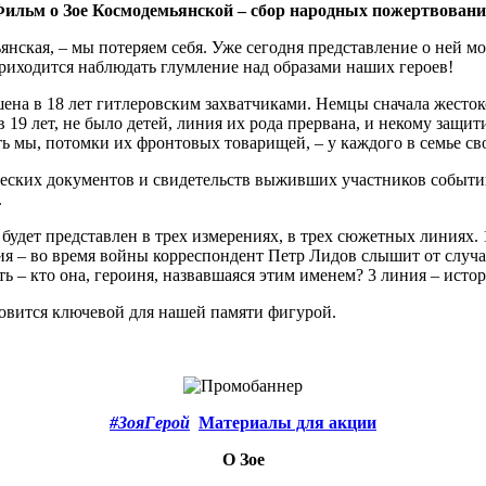
ильм о Зое Космодемьянской – сбор народных пожертвован
янская, – мы потеряем себя. Уже сегодня представление о ней м
 приходится наблюдать глумление над образами наших героев!
ена в 18 лет гитлеровским захватчиками. Немцы сначала жестоко
 19 лет, не было детей, линия их рода прервана, и некому защи
ь мы, потомки их фронтовых товарищей, – у каждого в семье св
ческих документов и свидетельств выживших участников событий
.
будет представлен в трех измерениях, в трех сюжетных линиях.
ния – во время войны корреспондент Петр Лидов слышит от случ
ь – кто она, героиня, назвавшаяся этим именем? 3 линия – истор
новится ключевой для нашей памяти фигурой.
#ЗояГерой
Материалы для акции
О Зое