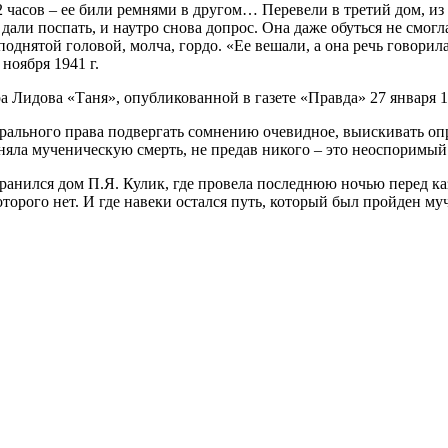
 22 часов – ее били ремнями в другом… Перевели в третий дом, 
ое дали поспать, и наутро снова допрос. Она даже обуться не с
однятой головой, молча, гордо. «Ее вешали, а она речь говорила.
ноября 1941 г.
а Лидова «Таня», опубликованной в газете «Правда» 27 января 1
орального права подвергать сомнению очевидное, выискивать оп
няла мученическую смерть, не предав никого – это неоспоримый
ранился дом П.Я. Кулик, где провела последнюю ночью перед ка
оторого нет. И где навеки остался путь, который был пройден м