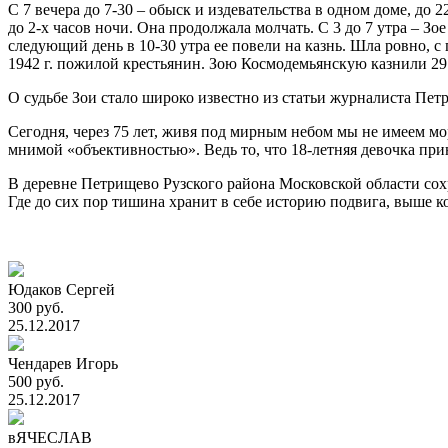
С 7 вечера до 7-30 – обыск и издевательства в одном доме, до
до 2-х часов ночи. Она продолжала молчать. С 3 до 7 утра – З
следующий день в 10-30 утра ее повели на казнь. Шла ровно, с п
1942 г. пожилой крестьянин. Зою Космодемьянскую казнили 29 
О судьбе Зои стало широко известно из статьи журналиста Петр
Сегодня, через 75 лет, живя под мирным небом мы не имеем м
мнимой «объективностью». Ведь то, что 18-летняя девочка при
В деревне Петрищево Рузского района Московской области сох
Где до сих пор тишина хранит в себе историю подвига, выше к
Юдаков Сергей
300 руб.
25.12.2017
Чендарев Игорь
500 руб.
25.12.2017
вЯЧЕСЛАВ