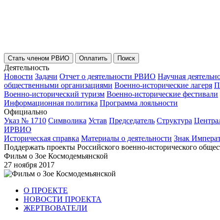
Стать членом РВИО
Оплатить
Поиск
Деятельность
Новости
Задачи
Отчет о деятельности РВИО
Научная деятельн
общественными организациями
Военно-исторические лагеря
П
Военно-исторический туризм
Военно-исторические фестивали
Информационная политика
Программа лояльности
Официально
Указ № 1710
Символика
Устав
Председатель
Структура
Центра
ИРВИО
Историческая справка
Материалы о деятельности
Знак Импера
Поддержать проекты Российского военно-исторического общес
Фильм о Зое Космодемьянской
27 ноября 2017
О ПРОЕКТЕ
НОВОСТИ ПРОЕКТА
ЖЕРТВОВАТЕЛИ