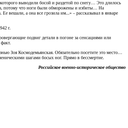
из которого выводили босой и раздетой по снегу… Это длилось
могла, потому что ноги были обморожены и избиты… На
 Ее вешали, а она все грозила им...» – рассказывал в январе
942 г.
ровергающие подвиг детали в погоне за сенсациями или
 факт.
знью Зоя Космодемьянская. Обязательно посетите это место…
ученическими шагами босых ног. Прямо в бессмертие.
Российское военно-историческое общество