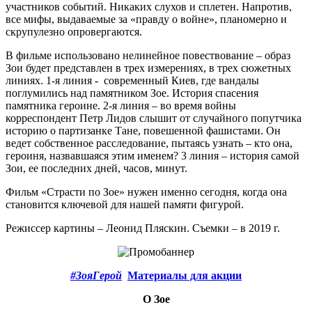
участников событий. Никаких слухов и сплетен. Напротив,
все мифы, выдаваемые за «правду о войне», планомерно и
скрупулезно опровергаются.
В фильме использовано нелинейное повествование – образ
Зои будет представлен в трех измерениях, в трех сюжетных
линиях. 1-я линия - современный Киев, где вандалы
поглумились над памятником Зое. История спасения
памятника героине. 2-я линия – во время войны
корреспондент Петр Лидов слышит от случайного попутчика
историю о партизанке Тане, повешенной фашистами. Он
ведет собственное расследование, пытаясь узнать – кто она,
героиня, назвавшаяся этим именем? 3 линия – история самой
Зои, ее последних дней, часов, минут.
Фильм «Страсти по Зое» нужен именно сегодня, когда она
становится ключевой для нашей памяти фигурой.
Режиссер картины – Леонид Пляскин. Съемки – в 2019 г.
#ЗояГерой
Материалы для акции
О Зое