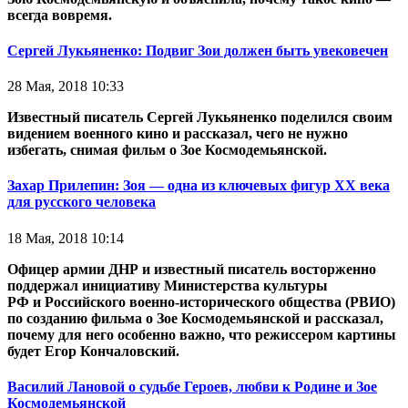
всегда вовремя.
Сергей Лукьяненко: Подвиг Зои должен быть увековечен
28 Мая, 2018 10:33
Известный писатель Сергей Лукьяненко поделился своим
видением военного кино и рассказал, чего не нужно
избегать, снимая фильм о Зое Космодемьянской.
Захар Прилепин: Зоя — одна из ключевых фигур ХХ века
для русского человека
18 Мая, 2018 10:14
Офицер армии ДНР и известный писатель восторженно
поддержал инициативу Министерства культуры
РФ и Российского военно-исторического общества (РВИО)
по созданию фильма о Зое Космодемьянской и рассказал,
почему для него особенно важно, что режиссером картины
будет Егор Кончаловский.
Василий Лановой о судьбе Героев, любви к Родине и Зое
Космодемьянской