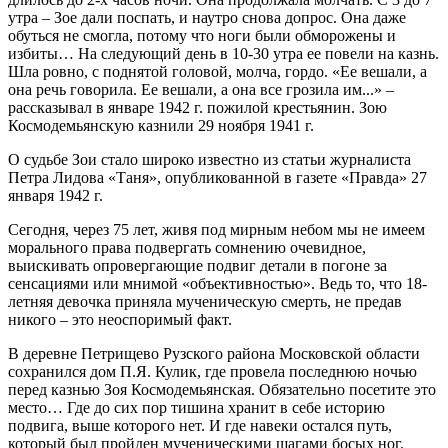
утра – Зое дали поспать, и наутро снова допрос. Она даже
обуться не смогла, потому что ноги были обморожены и
избиты… На следующий день в 10-30 утра ее повели на казнь.
Шла ровно, с поднятой головой, молча, гордо. «Ее вешали, а
она речь говорила. Ее вешали, а она все грозила им...» –
рассказывал в январе 1942 г. пожилой крестьянин. Зою
Космодемьянскую казнили 29 ноября 1941 г.
О судьбе Зои стало широко известно из статьи журналиста
Петра Лидова «Таня», опубликованной в газете «Правда» 27
января 1942 г.
Сегодня, через 75 лет, живя под мирным небом мы не имеем
морального права подвергать сомнению очевидное,
выискивать опровергающие подвиг детали в погоне за
сенсациями или мнимой «объективностью». Ведь то, что 18-
летняя девочка приняла мученическую смерть, не предав
никого – это неоспоримый факт.
В деревне Петрищево Рузского района Московской области
сохранился дом П.Я. Кулик, где провела последнюю ночью
перед казнью Зоя Космодемьянская. Обязательно посетите это
место… Где до сих пор тишина хранит в себе историю
подвига, выше которого нет. И где навеки остался путь,
который был пройден мученическими шагами босых ног.