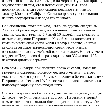
известный как «Выгнать немцев на мороз». Суровый приказ,
обусловленный тем, что в ноябрьские дни 1941 года
противник пытался всеми силами реализовать план по
захвату Москвы «Тайфун». Стоял вопрос о существовании
нашего государства и народа как такового.
Во исполнение этого приказа, 18-го (по другим сведениям –
20-го) ноября командиры диверсионных групп получили
задание сжечь в течение 5-7 дней 10 населённых пунктов, в
их числе деревню Петрищево. Как объяснял впоследствии
командир воинской части №9903 Артур Спрогис, «в этой
глухой деревушке, затерявшейся среди лесов, немцы
расположили часть армейской радиоразведки». На тот момент
в деревне Петрищево был расквартирован 332-й полк 197-й
пехотной дивизии вермахта.
Вечером 28 ноября, при попытке поджечь сарай, Зоя была
замечена и схвачена по доносу местного жителя – с этого
момента начался крестный путь Зои. Записи бесед с жителями
Петрищево от февраля 1942 г. восстанавливают практически
почасовую картину происходившего.
С 7 вечера до 7-30 – обыск и издевательства в одном доме, до
22 часов – ее били ремнями в другом… Перевели в третий
дом, из которого выводили босой и раздетой по снегу… Это
длилось до 2-х часов ночи. Она продолжала молчать. С 3 до 7