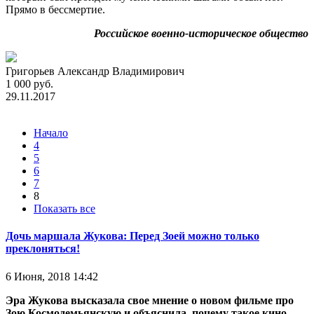
Прямо в бессмертие.
Российское военно-историческое общество
Григорьев Александр Владимирович
1 000 руб.
29.11.2017
Начало
4
5
6
7
8
Показать все
Дочь маршала Жукова: Перед Зоей можно только
преклоняться!
6 Июня, 2018 14:42
Эра Жукова высказала свое мнение о новом фильме про
Зою Космодемьянскую и объяснила, почему такое кино —