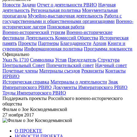
Новости
Задачи
Отчет о деятельности РВИО
Научная
деятельность
Региональная политика
Монументальная
пропаганда
Музейно-выставочная деятельность
Работа с
государственными и общественными организациями
Военно-
исторические лагеря
Поисковая работа
Военно-исторический туризм
Военно-исторические
фестивали
Деятельность Комиссий Общества
Историческая
память
Проекты
Партнеры
Благодарности
Архив
Книги и
сувениры
Информационная политика
Программа лояльности
Официально
Указ № 1710
Символика
Устав
Председатель
Структура
Центральный Совет
Попечительский совет
Научный совет
Почетные члены
Материалы съездов
Реквизиты
Контакты
ИРВИО
Историческая справка
Материалы о деятельности
Знак
Императорского РВИО
Документы Императорского РВИО
Труды Императорского РВИО
Поддержать проекты Российского военно-исторического
общества
Фильм о Зое Космодемьянской
27 ноября 2017
О ПРОЕКТЕ
НОВОСТИ ПРОЕКТА