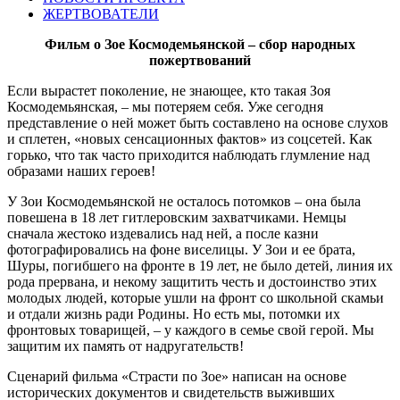
ЖЕРТВОВАТЕЛИ
Фильм о Зое Космодемьянской – сбор народных
пожертвований
Если вырастет поколение, не знающее, кто такая Зоя
Космодемьянская, – мы потеряем себя. Уже сегодня
представление о ней может быть составлено на основе слухов
и сплетен, «новых сенсационных фактов» из соцсетей. Как
горько, что так часто приходится наблюдать глумление над
образами наших героев!
У Зои Космодемьянской не осталось потомков – она была
повешена в 18 лет гитлеровским захватчиками. Немцы
сначала жестоко издевались над ней, а после казни
фотографировались на фоне виселицы. У Зои и ее брата,
Шуры, погибшего на фронте в 19 лет, не было детей, линия их
рода прервана, и некому защитить честь и достоинство этих
молодых людей, которые ушли на фронт со школьной скамьи
и отдали жизнь ради Родины. Но есть мы, потомки их
фронтовых товарищей, – у каждого в семье свой герой. Мы
защитим их память от надругательств!
Сценарий фильма «Страсти по Зое» написан на основе
исторических документов и свидетельств выживших