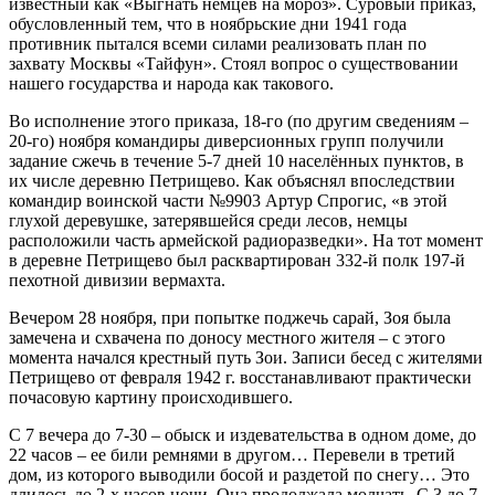
известный как «Выгнать немцев на мороз». Суровый приказ,
обусловленный тем, что в ноябрьские дни 1941 года
противник пытался всеми силами реализовать план по
захвату Москвы «Тайфун». Стоял вопрос о существовании
нашего государства и народа как такового.
Во исполнение этого приказа, 18-го (по другим сведениям –
20-го) ноября командиры диверсионных групп получили
задание сжечь в течение 5-7 дней 10 населённых пунктов, в
их числе деревню Петрищево. Как объяснял впоследствии
командир воинской части №9903 Артур Спрогис, «в этой
глухой деревушке, затерявшейся среди лесов, немцы
расположили часть армейской радиоразведки». На тот момент
в деревне Петрищево был расквартирован 332-й полк 197-й
пехотной дивизии вермахта.
Вечером 28 ноября, при попытке поджечь сарай, Зоя была
замечена и схвачена по доносу местного жителя – с этого
момента начался крестный путь Зои. Записи бесед с жителями
Петрищево от февраля 1942 г. восстанавливают практически
почасовую картину происходившего.
С 7 вечера до 7-30 – обыск и издевательства в одном доме, до
22 часов – ее били ремнями в другом… Перевели в третий
дом, из которого выводили босой и раздетой по снегу… Это
длилось до 2-х часов ночи. Она продолжала молчать. С 3 до 7