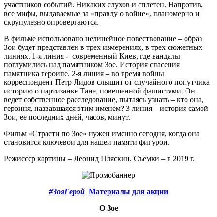
участников событий. Никаких слухов и сплетен. Напротив,
все мифы, выдаваемые за «правду о войне», планомерно и
скрупулезно опровергаются.
В фильме использовано нелинейное повествование – образ
Зои будет представлен в трех измерениях, в трех сюжетных
линиях. 1-я линия - современный Киев, где вандалы
поглумились над памятником Зое. История спасения
памятника героине. 2-я линия – во время войны
корреспондент Петр Лидов слышит от случайного попутчика
историю о партизанке Тане, повешенной фашистами. Он
ведет собственное расследование, пытаясь узнать – кто она,
героиня, назвавшаяся этим именем? 3 линия – история самой
Зои, ее последних дней, часов, минут.
Фильм «Страсти по Зое» нужен именно сегодня, когда она
становится ключевой для нашей памяти фигурой.
Режиссер картины – Леонид Пляскин. Съемки – в 2019 г.
#ЗояГерой
Материалы для акции
О Зое