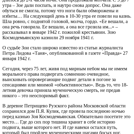
утра – Зое дали поспать, и наутро снова допрос. Она даже
обуться не смогла, потому что ноги были обморожены и
избиты… На следующий день в 10-30 утра ее повели на казнь.
Шла ровно, с поднятой головой, молча, гордо. «Ее вешали, а
она речь говорила. Ее вешали, а она все грозила им...» –
рассказывал в январе 1942 г. пожилой крестьянин. Зою
Космодемьянскую казнили 29 ноября 1941 г.
О судьбе Зои стало широко известно из статьи журналиста
Петра Лидова «Таня», опубликованной в газете «Правда» 27
января 1942 г.
Сегодня, через 75 лет, живя под мирным небом мы не имеем
морального права подвергать сомнению очевидное,
выискивать опровергающие подвиг детали в погоне за
сенсациями или мнимой «объективностью». Ведь то, что 18-
летняя девочка приняла мученическую смерть, не предав
никого – это неоспоримый факт.
В деревне Петрищево Рузского района Московской области
сохранился дом П.Я. Кулик, где провела последнюю ночью
перед казнью Зоя Космодемьянская. Обязательно посетите это
место… Где до сих пор тишина хранит в себе историю
подвига, выше которого нет. И где навеки остался путь,
который был пройден мученическими шагами босых ног.