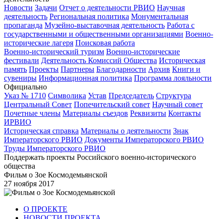
Новости
Задачи
Отчет о деятельности РВИО
Научная
деятельность
Региональная политика
Монументальная
пропаганда
Музейно-выставочная деятельность
Работа с
государственными и общественными организациями
Военно-
исторические лагеря
Поисковая работа
Военно-исторический туризм
Военно-исторические
фестивали
Деятельность Комиссий Общества
Историческая
память
Проекты
Партнеры
Благодарности
Архив
Книги и
сувениры
Информационная политика
Программа лояльности
Официально
Указ № 1710
Символика
Устав
Председатель
Структура
Центральный Совет
Попечительский совет
Научный совет
Почетные члены
Материалы съездов
Реквизиты
Контакты
ИРВИО
Историческая справка
Материалы о деятельности
Знак
Императорского РВИО
Документы Императорского РВИО
Труды Императорского РВИО
Поддержать проекты Российского военно-исторического
общества
Фильм о Зое Космодемьянской
27 ноября 2017
О ПРОЕКТЕ
НОВОСТИ ПРОЕКТА