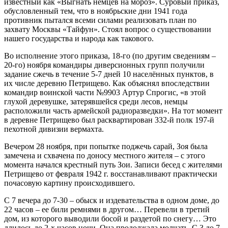
известный как «Выгнать немцев на мороз». Суровый приказ,
обусловленный тем, что в ноябрьские дни 1941 года
противник пытался всеми силами реализовать план по
захвату Москвы «Тайфун». Стоял вопрос о существовании
нашего государства и народа как такового.
Во исполнение этого приказа, 18-го (по другим сведениям –
20-го) ноября командиры диверсионных групп получили
задание сжечь в течение 5-7 дней 10 населённых пунктов, в
их числе деревню Петрищево. Как объяснял впоследствии
командир воинской части №9903 Артур Спрогис, «в этой
глухой деревушке, затерявшейся среди лесов, немцы
расположили часть армейской радиоразведки». На тот момент
в деревне Петрищево был расквартирован 332-й полк 197-й
пехотной дивизии вермахта.
Вечером 28 ноября, при попытке поджечь сарай, Зоя была
замечена и схвачена по доносу местного жителя – с этого
момента начался крестный путь Зои. Записи бесед с жителями
Петрищево от февраля 1942 г. восстанавливают практически
почасовую картину происходившего.
С 7 вечера до 7-30 – обыск и издевательства в одном доме, до
22 часов – ее били ремнями в другом… Перевели в третий
дом, из которого выводили босой и раздетой по снегу… Это
длилось до 2-х часов ночи. Она продолжала молчать. С 3 до 7