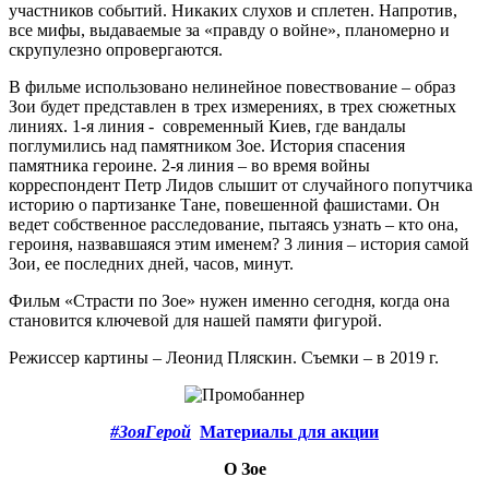
участников событий. Никаких слухов и сплетен. Напротив,
все мифы, выдаваемые за «правду о войне», планомерно и
скрупулезно опровергаются.
В фильме использовано нелинейное повествование – образ
Зои будет представлен в трех измерениях, в трех сюжетных
линиях. 1-я линия - современный Киев, где вандалы
поглумились над памятником Зое. История спасения
памятника героине. 2-я линия – во время войны
корреспондент Петр Лидов слышит от случайного попутчика
историю о партизанке Тане, повешенной фашистами. Он
ведет собственное расследование, пытаясь узнать – кто она,
героиня, назвавшаяся этим именем? 3 линия – история самой
Зои, ее последних дней, часов, минут.
Фильм «Страсти по Зое» нужен именно сегодня, когда она
становится ключевой для нашей памяти фигурой.
Режиссер картины – Леонид Пляскин. Съемки – в 2019 г.
#ЗояГерой
Материалы для акции
О Зое