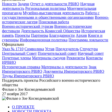
Новости
Задачи
Отчет о деятельности РВИО
Научная
деятельность
Региональная политика
Монументальная
пропаганда
Музейно-выставочная деятельность
Работа с
государственными и общественными организациями
Военно-
исторические лагеря
Поисковая работа
Военно-исторический туризм
Военно-исторические
фестивали
Деятельность Комиссий Общества
Историческая
память
Проекты
Партнеры
Благодарности
Архив
Книги и
сувениры
Информационная политика
Программа лояльности
Официально
Указ № 1710
Символика
Устав
Председатель
Структура
Центральный Совет
Попечительский совет
Научный совет
Почетные члены
Материалы съездов
Реквизиты
Контакты
ИРВИО
Историческая справка
Материалы о деятельности
Знак
Императорского РВИО
Документы Императорского РВИО
Труды Императорского РВИО
Поддержать проекты Российского военно-исторического
общества
Фильм о Зое Космодемьянской
27 ноября 2017
О ПРОЕКТЕ
НОВОСТИ ПРОЕКТА