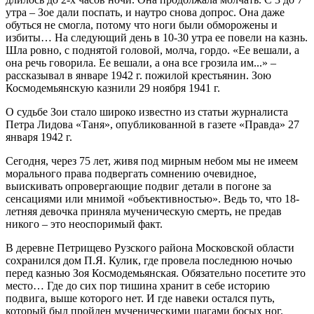
утра – Зое дали поспать, и наутро снова допрос. Она даже
обуться не смогла, потому что ноги были обморожены и
избиты… На следующий день в 10-30 утра ее повели на казнь.
Шла ровно, с поднятой головой, молча, гордо. «Ее вешали, а
она речь говорила. Ее вешали, а она все грозила им...» –
рассказывал в январе 1942 г. пожилой крестьянин. Зою
Космодемьянскую казнили 29 ноября 1941 г.
О судьбе Зои стало широко известно из статьи журналиста
Петра Лидова «Таня», опубликованной в газете «Правда» 27
января 1942 г.
Сегодня, через 75 лет, живя под мирным небом мы не имеем
морального права подвергать сомнению очевидное,
выискивать опровергающие подвиг детали в погоне за
сенсациями или мнимой «объективностью». Ведь то, что 18-
летняя девочка приняла мученическую смерть, не предав
никого – это неоспоримый факт.
В деревне Петрищево Рузского района Московской области
сохранился дом П.Я. Кулик, где провела последнюю ночью
перед казнью Зоя Космодемьянская. Обязательно посетите это
место… Где до сих пор тишина хранит в себе историю
подвига, выше которого нет. И где навеки остался путь,
который был пройден мученическими шагами босых ног.