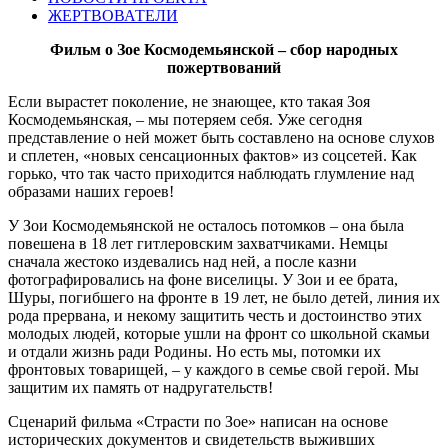
ЖЕРТВОВАТЕЛИ
Фильм о Зое Космодемьянской – сбор народных
пожертвований
Если вырастет поколение, не знающее, кто такая Зоя
Космодемьянская, – мы потеряем себя. Уже сегодня
представление о ней может быть составлено на основе слухов
и сплетен, «новых сенсационных фактов» из соцсетей. Как
горько, что так часто приходится наблюдать глумление над
образами наших героев!
У Зои Космодемьянской не осталось потомков – она была
повешена в 18 лет гитлеровским захватчиками. Немцы
сначала жестоко издевались над ней, а после казни
фотографировались на фоне виселицы. У Зои и ее брата,
Шуры, погибшего на фронте в 19 лет, не было детей, линия их
рода прервана, и некому защитить честь и достоинство этих
молодых людей, которые ушли на фронт со школьной скамьи
и отдали жизнь ради Родины. Но есть мы, потомки их
фронтовых товарищей, – у каждого в семье свой герой. Мы
защитим их память от надругательств!
Сценарий фильма «Страсти по Зое» написан на основе
исторических документов и свидетельств выживших