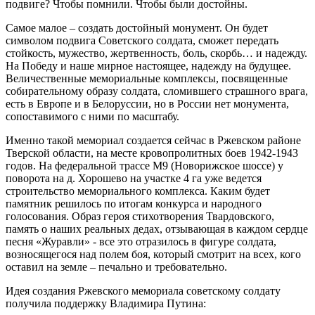
подвиге? Чтобы помнили. Чтобы были достойны.
Самое малое – создать достойный монумент. Он будет
символом подвига Советского солдата, сможет передать
стойкость, мужество, жертвенность, боль, скорбь… и надежду.
На Победу и наше мирное настоящее, надежду на будущее.
Величественные мемориальные комплексы, посвященные
собирательному образу солдата, сломившего страшного врага,
есть в Европе и в Белоруссии, но в России нет монумента,
сопоставимого с ними по масштабу.
Именно такой мемориал создается сейчас в Ржевском районе
Тверской области, на месте кровопролитных боев 1942-1943
годов. На федеральной трассе М9 (Новорижское шоссе) у
поворота на д. Хорошево на участке 4 га уже ведется
строительство мемориального комплекса. Каким будет
памятник решилось по итогам конкурса и народного
голосования. Образ героя стихотворения Твардовского,
память о наших реальных дедах, отзывающая в каждом сердце
песня «Журавли» - все это отразилось в фигуре солдата,
возносящегося над полем боя, который смотрит на всех, кого
оставил на земле – печально и требовательно.
Идея создания Ржевского мемориала советскому солдату
получила поддержку Владимира Путина: