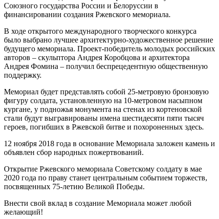
Союзного государства России и Белоруссии в
финансировании создания Ржевского мемориала.
В ходе открытого международного творческого конкурса
было выбрано лучшее архитектурно-художественное решение
будущего мемориала. Проект-победитель молодых российских
авторов – скульптора Андрея Коробцова и архитектора
Андрея Фомина – получил беспрецедентную общественную
поддержку.
Мемориал будет представлять собой 25-метровую бронзовую
фигуру солдата, установленную на 10-метровом насыпном
кургане, у подножья монумента на стенах из кортеновской
стали будут выгравированы имена шестидесяти пяти тысяч
героев, погибших в Ржевской битве и похороненных здесь.
12 ноября 2018 года в основание Мемориала заложен камень и
объявлен сбор народных пожертвований.
Открытие Ржевского мемориала Советскому солдату в мае
2020 года по праву станет центральным событием торжеств,
посвященных 75-летию Великой Победы.
Внести свой вклад в создание Мемориала может любой
желающий!