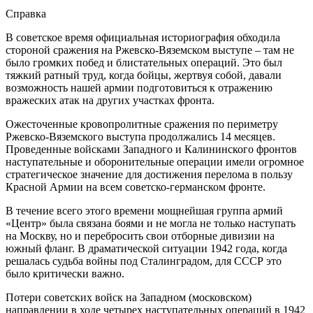
Справка
В советское время официальная историография обходила
стороной сражения на Ржевско-Вяземском выступе – там не
было громких побед и блистательных операций. Это был
тяжкий ратный труд, когда бойцы, жертвуя собой, давали
возможность нашей армии подготовиться к отражению
вражеских атак на других участках фронта.
Ожесточенные кровопролитные сражения по периметру
Ржевско-Вяземского выступа продолжались 14 месяцев.
Проведенные войсками Западного и Калининского фронтов
наступательные и оборонительные операции имели огромное
стратегическое значение для достижения перелома в пользу
Красной Армии на всем советско-германском фронте.
В течение всего этого времени мощнейшая группа армий
«Центр» была связана боями и не могла не только наступать
на Москву, но и перебросить свои отборные дивизии на
южный фланг. В драматической ситуации 1942 года, когда
решалась судьба войны под Сталинградом, для СССР это
было критически важно.
Потери советских войск на Западном (московском)
направлении в ходе четырех наступательных операций в 1942