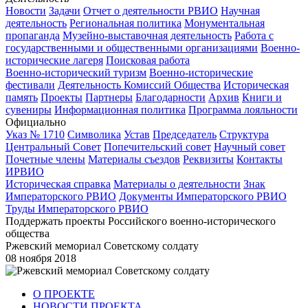
Новости
Задачи
Отчет о деятельности РВИО
Научная
деятельность
Региональная политика
Монументальная
пропаганда
Музейно-выставочная деятельность
Работа с
государственными и общественными организациями
Военно-
исторические лагеря
Поисковая работа
Военно-исторический туризм
Военно-исторические
фестивали
Деятельность Комиссий Общества
Историческая
память
Проекты
Партнеры
Благодарности
Архив
Книги и
сувениры
Информационная политика
Программа лояльности
Официально
Указ № 1710
Символика
Устав
Председатель
Структура
Центральный Совет
Попечительский совет
Научный совет
Почетные члены
Материалы съездов
Реквизиты
Контакты
ИРВИО
Историческая справка
Материалы о деятельности
Знак
Императорского РВИО
Документы Императорского РВИО
Труды Императорского РВИО
Поддержать проекты Российского военно-исторического
общества
Ржевский мемориал Советскому солдату
08 ноября 2018
О ПРОЕКТЕ
НОВОСТИ ПРОЕКТА