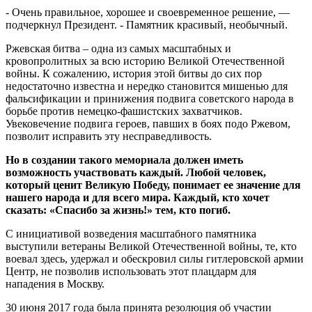
- Очень правильное, хорошее и своевременное решение, —
подчеркнул Президент. - Памятник красивый, необычный.
Ржевская битва – одна из самых масштабных и
кровопролитных за всю историю Великой Отечественной
войны. К сожалению, история этой битвы до сих пор
недостаточно известна и нередко становится мишенью для
фальсификации и принижения подвига советского народа в
борьбе против немецко-фашистских захватчиков.
Увековечение подвига героев, павших в боях подо Ржевом,
позволит исправить эту несправедливость.
Но в создании такого мемориала должен иметь
возможность участвовать каждый. Любой человек,
который ценит Великую Победу, понимает ее значение для
нашего народа и для всего мира. Каждый, кто хочет
сказать: «Спасибо за жизнь!» тем, кто погиб.
С инициативой возведения масштабного памятника
выступили ветераны Великой Отечественной войны, те, кто
воевал здесь, удержал и обескровил силы гитлеровской армии
Центр, не позволив использовать этот плацдарм для
нападения в Москву.
30 июня 2017 года была принята резолюция об участии