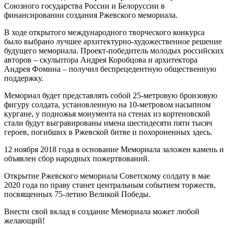
Союзного государства России и Белоруссии в
финансировании создания Ржевского мемориала.
В ходе открытого международного творческого конкурса
было выбрано лучшее архитектурно-художественное решение
будущего мемориала. Проект-победитель молодых российских
авторов – скульптора Андрея Коробцова и архитектора
Андрея Фомина – получил беспрецедентную общественную
поддержку.
Мемориал будет представлять собой 25-метровую бронзовую
фигуру солдата, установленную на 10-метровом насыпном
кургане, у подножья монумента на стенах из кортеновской
стали будут выгравированы имена шестидесяти пяти тысяч
героев, погибших в Ржевской битве и похороненных здесь.
12 ноября 2018 года в основание Мемориала заложен камень и
объявлен сбор народных пожертвований.
Открытие Ржевского мемориала Советскому солдату в мае
2020 года по праву станет центральным событием торжеств,
посвященных 75-летию Великой Победы.
Внести свой вклад в создание Мемориала может любой
желающий!