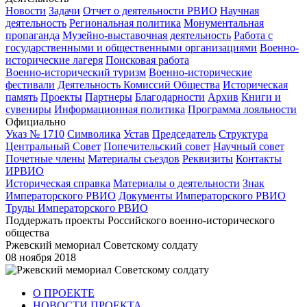
Новости
Задачи
Отчет о деятельности РВИО
Научная
деятельность
Региональная политика
Монументальная
пропаганда
Музейно-выставочная деятельность
Работа с
государственными и общественными организациями
Военно-
исторические лагеря
Поисковая работа
Военно-исторический туризм
Военно-исторические
фестивали
Деятельность Комиссий Общества
Историческая
память
Проекты
Партнеры
Благодарности
Архив
Книги и
сувениры
Информационная политика
Программа лояльности
Официально
Указ № 1710
Символика
Устав
Председатель
Структура
Центральный Совет
Попечительский совет
Научный совет
Почетные члены
Материалы съездов
Реквизиты
Контакты
ИРВИО
Историческая справка
Материалы о деятельности
Знак
Императорского РВИО
Документы Императорского РВИО
Труды Императорского РВИО
Поддержать проекты Российского военно-исторического
общества
Ржевский мемориал Советскому солдату
08 ноября 2018
О ПРОЕКТЕ
НОВОСТИ ПРОЕКТА