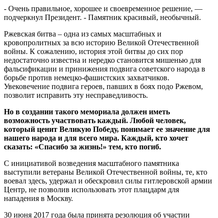
- Очень правильное, хорошее и своевременное решение, —
подчеркнул Президент. - Памятник красивый, необычный.
Ржевская битва – одна из самых масштабных и
кровопролитных за всю историю Великой Отечественной
войны. К сожалению, история этой битвы до сих пор
недостаточно известна и нередко становится мишенью для
фальсификации и принижения подвига советского народа в
борьбе против немецко-фашистских захватчиков.
Увековечение подвига героев, павших в боях подо Ржевом,
позволит исправить эту несправедливость.
Но в создании такого мемориала должен иметь
возможность участвовать каждый. Любой человек,
который ценит Великую Победу, понимает ее значение для
нашего народа и для всего мира. Каждый, кто хочет
сказать: «Спасибо за жизнь!» тем, кто погиб.
С инициативой возведения масштабного памятника
выступили ветераны Великой Отечественной войны, те, кто
воевал здесь, удержал и обескровил силы гитлеровской армии
Центр, не позволив использовать этот плацдарм для
нападения в Москву.
30 июня 2017 года была принята резолюция об участии