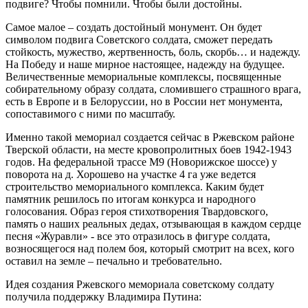
подвиге? Чтобы помнили. Чтобы были достойны.
Самое малое – создать достойный монумент. Он будет
символом подвига Советского солдата, сможет передать
стойкость, мужество, жертвенность, боль, скорбь… и надежду.
На Победу и наше мирное настоящее, надежду на будущее.
Величественные мемориальные комплексы, посвященные
собирательному образу солдата, сломившего страшного врага,
есть в Европе и в Белоруссии, но в России нет монумента,
сопоставимого с ними по масштабу.
Именно такой мемориал создается сейчас в Ржевском районе
Тверской области, на месте кровопролитных боев 1942-1943
годов. На федеральной трассе М9 (Новорижское шоссе) у
поворота на д. Хорошево на участке 4 га уже ведется
строительство мемориального комплекса. Каким будет
памятник решилось по итогам конкурса и народного
голосования. Образ героя стихотворения Твардовского,
память о наших реальных дедах, отзывающая в каждом сердце
песня «Журавли» - все это отразилось в фигуре солдата,
возносящегося над полем боя, который смотрит на всех, кого
оставил на земле – печально и требовательно.
Идея создания Ржевского мемориала советскому солдату
получила поддержку Владимира Путина: