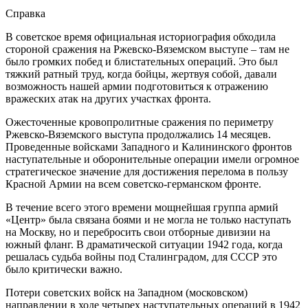
Справка
В советское время официальная историография обходила
стороной сражения на Ржевско-Вяземском выступе – там не
было громких побед и блистательных операций. Это был
тяжкий ратный труд, когда бойцы, жертвуя собой, давали
возможность нашей армии подготовиться к отражению
вражеских атак на других участках фронта.
Ожесточенные кровопролитные сражения по периметру
Ржевско-Вяземского выступа продолжались 14 месяцев.
Проведенные войсками Западного и Калининского фронтов
наступательные и оборонительные операции имели огромное
стратегическое значение для достижения перелома в пользу
Красной Армии на всем советско-германском фронте.
В течение всего этого времени мощнейшая группа армий
«Центр» была связана боями и не могла не только наступать
на Москву, но и перебросить свои отборные дивизии на
южный фланг. В драматической ситуации 1942 года, когда
решалась судьба войны под Сталинградом, для СССР это
было критически важно.
Потери советских войск на Западном (московском)
направлении в ходе четырех наступательных операций в 1942