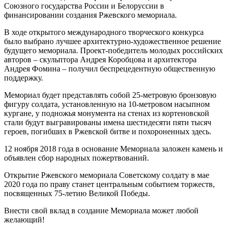
Союзного государства России и Белоруссии в
финансировании создания Ржевского мемориала.
В ходе открытого международного творческого конкурса
было выбрано лучшее архитектурно-художественное решение
будущего мемориала. Проект-победитель молодых российских
авторов – скульптора Андрея Коробцова и архитектора
Андрея Фомина – получил беспрецедентную общественную
поддержку.
Мемориал будет представлять собой 25-метровую бронзовую
фигуру солдата, установленную на 10-метровом насыпном
кургане, у подножья монумента на стенах из кортеновской
стали будут выгравированы имена шестидесяти пяти тысяч
героев, погибших в Ржевской битве и похороненных здесь.
12 ноября 2018 года в основание Мемориала заложен камень и
объявлен сбор народных пожертвований.
Открытие Ржевского мемориала Советскому солдату в мае
2020 года по праву станет центральным событием торжеств,
посвященных 75-летию Великой Победы.
Внести свой вклад в создание Мемориала может любой
желающий!