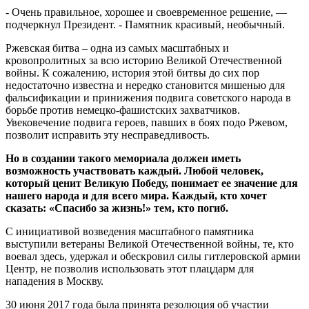
- Очень правильное, хорошее и своевременное решение, —
подчеркнул Президент. - Памятник красивый, необычный.
Ржевская битва – одна из самых масштабных и
кровопролитных за всю историю Великой Отечественной
войны. К сожалению, история этой битвы до сих пор
недостаточно известна и нередко становится мишенью для
фальсификации и принижения подвига советского народа в
борьбе против немецко-фашистских захватчиков.
Увековечение подвига героев, павших в боях подо Ржевом,
позволит исправить эту несправедливость.
Но в создании такого мемориала должен иметь
возможность участвовать каждый. Любой человек,
который ценит Великую Победу, понимает ее значение для
нашего народа и для всего мира. Каждый, кто хочет
сказать: «Спасибо за жизнь!» тем, кто погиб.
С инициативой возведения масштабного памятника
выступили ветераны Великой Отечественной войны, те, кто
воевал здесь, удержал и обескровил силы гитлеровской армии
Центр, не позволив использовать этот плацдарм для
нападения в Москву.
30 июня 2017 года была принята резолюция об участии