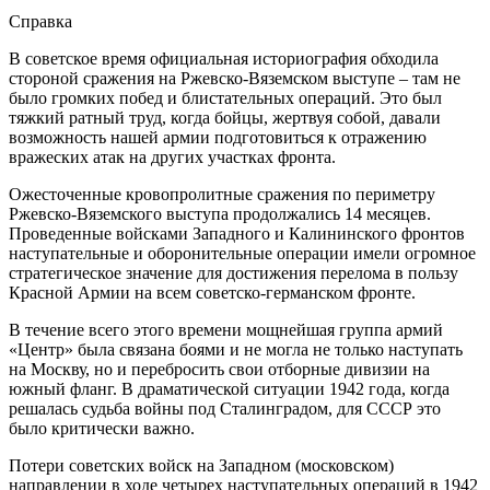
Справка
В советское время официальная историография обходила
стороной сражения на Ржевско-Вяземском выступе – там не
было громких побед и блистательных операций. Это был
тяжкий ратный труд, когда бойцы, жертвуя собой, давали
возможность нашей армии подготовиться к отражению
вражеских атак на других участках фронта.
Ожесточенные кровопролитные сражения по периметру
Ржевско-Вяземского выступа продолжались 14 месяцев.
Проведенные войсками Западного и Калининского фронтов
наступательные и оборонительные операции имели огромное
стратегическое значение для достижения перелома в пользу
Красной Армии на всем советско-германском фронте.
В течение всего этого времени мощнейшая группа армий
«Центр» была связана боями и не могла не только наступать
на Москву, но и перебросить свои отборные дивизии на
южный фланг. В драматической ситуации 1942 года, когда
решалась судьба войны под Сталинградом, для СССР это
было критически важно.
Потери советских войск на Западном (московском)
направлении в ходе четырех наступательных операций в 1942