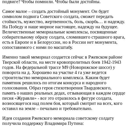
подвиге? Чтобы помнили. Чтобы были достойны.
Самое малое – создать достойный монумент. Он будет
символом подвига Советского солдата, сможет передать
стойкость, мужество, жертвенность, боль, скорбь… и надежду.
На Победу и наше мирное настоящее, надежду на будущее.
Величественные мемориальные комплексы, посвященные
собирательному образу солдата, сломившего страшного врага,
есть в Европе и в Белоруссии, но в России нет монумента,
сопоставимого с ними по масштабу.
Именно такой мемориал создается сейчас в Ржевском районе
Тверской области, на месте кровопролитных боев 1942-1943
годов. На федеральной трассе М9 (Новорижское шоссе) у
поворота на д. Хорошево на участке 4 га уже ведется
строительство мемориального комплекса. Каким будет
памятник решилось по итогам конкурса и народного
голосования. Образ героя стихотворения Твардовского,
память о наших реальных дедах, отзывающая в каждом сердце
песня «Журавли» - все это отразилось в фигуре солдата,
возносящегося над полем боя, который смотрит на всех, кого
оставил на земле – печально и требовательно.
Идея создания Ржевского мемориала советскому солдату
получила поддержку Владимира Путина: