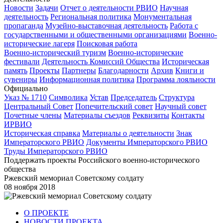
Новости
Задачи
Отчет о деятельности РВИО
Научная
деятельность
Региональная политика
Монументальная
пропаганда
Музейно-выставочная деятельность
Работа с
государственными и общественными организациями
Военно-
исторические лагеря
Поисковая работа
Военно-исторический туризм
Военно-исторические
фестивали
Деятельность Комиссий Общества
Историческая
память
Проекты
Партнеры
Благодарности
Архив
Книги и
сувениры
Информационная политика
Программа лояльности
Официально
Указ № 1710
Символика
Устав
Председатель
Структура
Центральный Совет
Попечительский совет
Научный совет
Почетные члены
Материалы съездов
Реквизиты
Контакты
ИРВИО
Историческая справка
Материалы о деятельности
Знак
Императорского РВИО
Документы Императорского РВИО
Труды Императорского РВИО
Поддержать проекты Российского военно-исторического
общества
Ржевский мемориал Советскому солдату
08 ноября 2018
О ПРОЕКТЕ
НОВОСТИ ПРОЕКТА