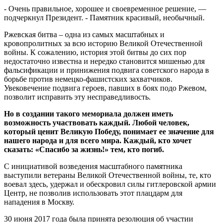
- Очень правильное, хорошее и своевременное решение, —
подчеркнул Президент. - Памятник красивый, необычный.
Ржевская битва – одна из самых масштабных и
кровопролитных за всю историю Великой Отечественной
войны. К сожалению, история этой битвы до сих пор
недостаточно известна и нередко становится мишенью для
фальсификации и принижения подвига советского народа в
борьбе против немецко-фашистских захватчиков.
Увековечение подвига героев, павших в боях подо Ржевом,
позволит исправить эту несправедливость.
Но в создании такого мемориала должен иметь
возможность участвовать каждый. Любой человек,
который ценит Великую Победу, понимает ее значение для
нашего народа и для всего мира. Каждый, кто хочет
сказать: «Спасибо за жизнь!» тем, кто погиб.
С инициативой возведения масштабного памятника
выступили ветераны Великой Отечественной войны, те, кто
воевал здесь, удержал и обескровил силы гитлеровской армии
Центр, не позволив использовать этот плацдарм для
нападения в Москву.
30 июня 2017 года была принята резолюция об участии