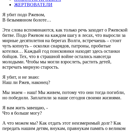
ЖЕРТВОВАТЕЛИ
Я убит подо Ржевом,
В безымянном болоте…
Эти слова вспоминаются, как только речь заходит о Ржевской
битве. Подо Ржевом на каждом шагу в лесах, что выросли за
мирные десятилетия на берегах Волги, встречаешь – стоит
чуть копнуть – осколки снарядов, патроны, пробитые
котелки… Каждый год поисковики находят здесь останки
бойцов. Тех, что в страшной войне остались навсегда
молодыми. Чтобы мы могли взрослеть, растить детей,
встречать мирную старость.
Я убит, и не знаю:
Наш ли Ржев, наконец?
Мы знаем – наш! Мы живем, потому что они тогда погибли,
но победили. Заплатили за наше сегодня своими жизнями.
Я вам жить завещаю, -
Что я больше могу?
А что можем мы? Как отдать этот неизмеримый долг? Как
передать нашим детям, внукам, правнукам память о великом