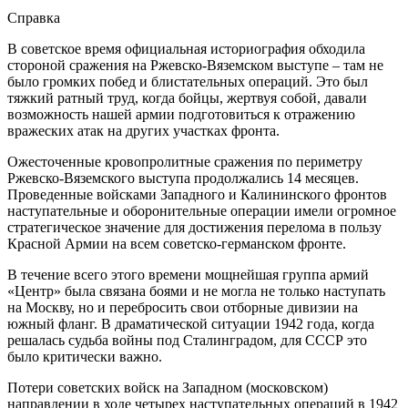
Справка
В советское время официальная историография обходила
стороной сражения на Ржевско-Вяземском выступе – там не
было громких побед и блистательных операций. Это был
тяжкий ратный труд, когда бойцы, жертвуя собой, давали
возможность нашей армии подготовиться к отражению
вражеских атак на других участках фронта.
Ожесточенные кровопролитные сражения по периметру
Ржевско-Вяземского выступа продолжались 14 месяцев.
Проведенные войсками Западного и Калининского фронтов
наступательные и оборонительные операции имели огромное
стратегическое значение для достижения перелома в пользу
Красной Армии на всем советско-германском фронте.
В течение всего этого времени мощнейшая группа армий
«Центр» была связана боями и не могла не только наступать
на Москву, но и перебросить свои отборные дивизии на
южный фланг. В драматической ситуации 1942 года, когда
решалась судьба войны под Сталинградом, для СССР это
было критически важно.
Потери советских войск на Западном (московском)
направлении в ходе четырех наступательных операций в 1942