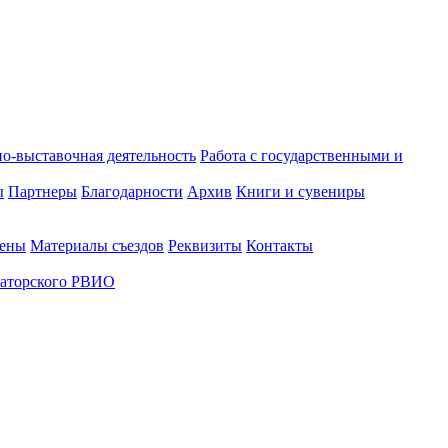
о-выставочная деятельность
Работа с государственными и
ы
Партнеры
Благодарности
Архив
Книги и сувениры
лены
Материалы съездов
Реквизиты
Контакты
аторского РВИО