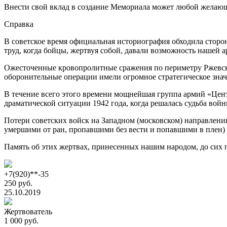
Внести свой вклад в создание Мемориала может любой желаю
Справка
В советское время официальная историография обходила сторо
труд, когда бойцы, жертвуя собой, давали возможность нашей 
Ожесточенные кровопролитные сражения по периметру Ржевск
оборонительные операции имели огромное стратегическое знач
В течение всего этого времени мощнейшая группа армий «Центр
драматической ситуации 1942 года, когда решалась судьба во
Потери советских войск на Западном (московском) направлении 
умершими от ран, пропавшими без вести и попавшими в плен) –
Память об этих жертвах, принесенных нашим народом, до сих п
+7(920)**-35
250 руб.
25.10.2019
Жертвователь
1 000 руб.