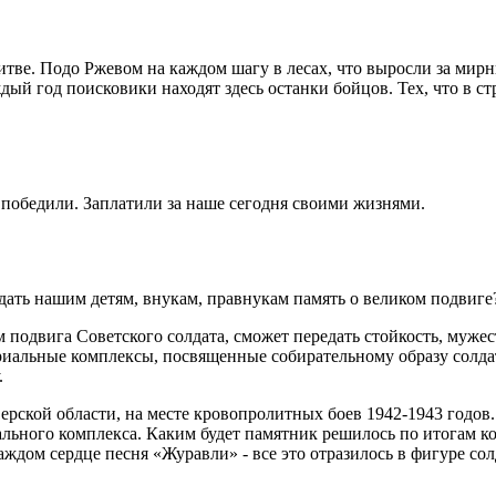
итве. Подо Ржевом на каждом шагу в лесах, что выросли за мирн
дый год поисковики находят здесь останки бойцов. Тех, что в 
 победили. Заплатили за наше сегодня своими жизнями.
дать нашим детям, внукам, правнукам память о великом подвиг
 подвига Советского солдата, сможет передать стойкость, мужес
иальные комплексы, посвященные собирательному образу солдата
.
ерской области, на месте кровопролитных боев 1942-1943 годов
иального комплекса. Каким будет памятник решилось по итогам к
ждом сердце песня «Журавли» - все это отразилось в фигуре солд