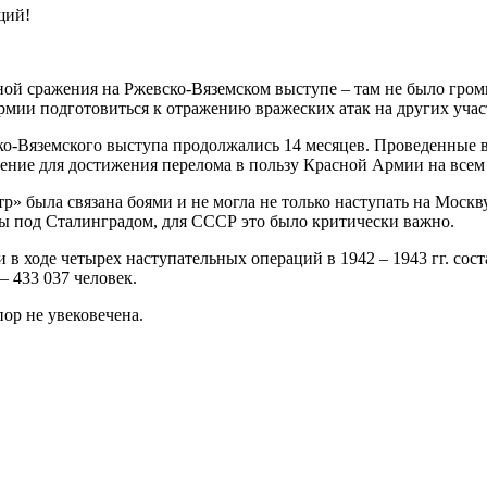
щий!
ной сражения на Ржевско-Вяземском выступе – там не было гро
армии подготовиться к отражению вражеских атак на других учас
о-Вяземского выступа продолжались 14 месяцев. Проведенные в
ение для достижения перелома в пользу Красной Армии на всем 
» была связана боями и не могла не только наступать на Москв
йны под Сталинградом, для СССР это было критически важно.
в ходе четырех наступательных операций в 1942 – 1943 гг. сост
 433 037 человек.
ор не увековечена.