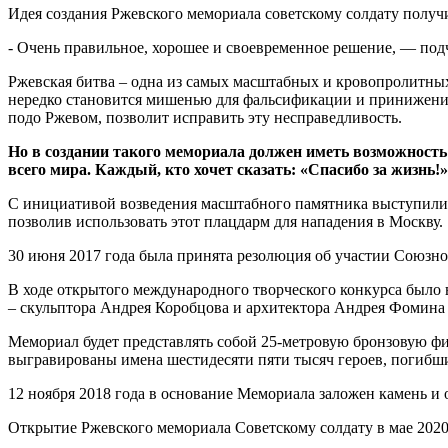
Идея создания Ржевского мемориала советскому солдату полу
- Очень правильное, хорошее и своевременное решение, — под
Ржевская битва – одна из самых масштабных и кровопролитных
нередко становится мишенью для фальсификации и принижения 
подо Ржевом, позволит исправить эту несправедливость.
Но в создании такого мемориала должен иметь возможность
всего мира. Каждый, кто хочет сказать: «Спасибо за жизнь!»
С инициативой возведения масштабного памятника выступили в
позволив использовать этот плацдарм для нападения в Москву.
30 июня 2017 года была принята резолюция об участии Союзно
В ходе открытого международного творческого конкурса было
– скульптора Андрея Коробцова и архитектора Андрея Фомина
Мемориал будет представлять собой 25-метровую бронзовую фи
выгравированы имена шестидесяти пяти тысяч героев, погибши
12 ноября 2018 года в основание Мемориала заложен камень и
Открытие Ржевского мемориала Советскому солдату в мае 202