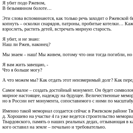
Я убит подо Ржевом,
В безымянном болоте…
Эти слова вспоминаются, как только речь заходит о Ржевской б
копнуть – осколки снарядов, патроны, пробитые котелки… Каж
взрослеть, растить детей, встречать мирную старость.
Я убит, и не знаю:
Наш ли Ржев, наконец?
Мы знаем – наш! Мы живем, потому что они тогда погибли, но
Я вам жить завещаю, -
Что я больше могу?
А что можем мы? Как отдать этот неизмеримый долг? Как пере
Самое малое – создать достойный монумент. Он будет символом
мирное настоящее, надежду на будущее. Величественные мемор
но в России нет монумента, сопоставимого с ними по масштабу
Именно такой мемориал создается сейчас в Ржевском районе Тв
д. Хорошево на участке 4 га уже ведется строительство мемор
Твардовского, память о наших реальных дедах, отзывающая в ка
кого оставил на земле – печально и требовательно.