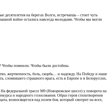
ые десятилетия на берегах Волги, встречаешь – стоит чуть
страшной войне остались навсегда молодыми. Чтобы мы могли
е? Чтобы помнили. Чтобы были достойны.
тво, жертвенность, боль, скорбь… и надежду. На Победу и наше
, сломившего страшного врага, есть в Европе и в Белоруссии,
. На федеральной трассе М9 (Новорижское шоссе) у поворота на
онкурса и народного голосования. Образ героя стихотворения
ата, возносящегося над полем боя, который смотрит на всех,