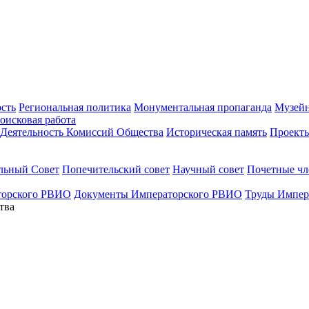
ость
Региональная политика
Монументальная пропаганда
Музейн
оисковая работа
Деятельность Комиссий Общества
Историческая память
Проект
льный Совет
Попечительский совет
Научный совет
Почетные ч
торского РВИО
Документы Императорского РВИО
Труды Импер
тва