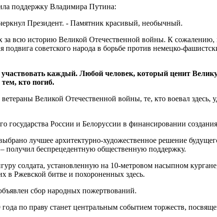
чила поддержку Владимира Путина:
черкнул Президент. - Памятник красивый, необычный.
 за всю историю Великой Отечественной войны. К сожалению, и
подвига советского народа в борьбе против немецко-фашистских
 участвовать каждый. Любой человек, который ценит Великую
 тем, кто погиб.
етераны Великой Отечественной войны, те, кто воевал здесь, у
го государства России и Белоруссии в финансировании создани
 выбрано лучшее архитектурно-художественное решение будущег
 – получил беспрецедентную общественную поддержку.
гуру солдата, установленную на 10-метровом насыпном кургане,
х в Ржевской битве и похороненных здесь.
 объявлен сбор народных пожертвований.
0 года по праву станет центральным событием торжеств, посвя