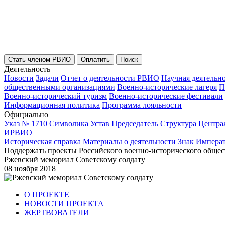
Стать членом РВИО
Оплатить
Поиск
Деятельность
Новости
Задачи
Отчет о деятельности РВИО
Научная деятельн
общественными организациями
Военно-исторические лагеря
П
Военно-исторический туризм
Военно-исторические фестивали
Информационная политика
Программа лояльности
Официально
Указ № 1710
Символика
Устав
Председатель
Структура
Центра
ИРВИО
Историческая справка
Материалы о деятельности
Знак Импера
Поддержать проекты Российского военно-исторического общес
Ржевский мемориал Советскому солдату
08 ноября 2018
О ПРОЕКТЕ
НОВОСТИ ПРОЕКТА
ЖЕРТВОВАТЕЛИ