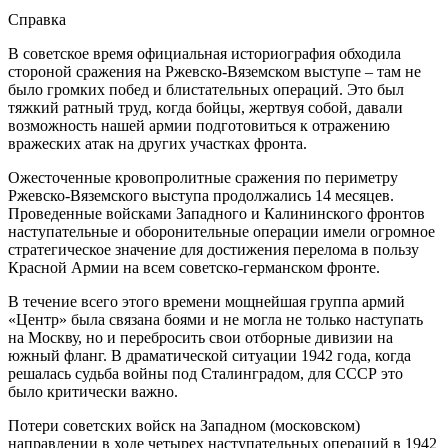
Справка
В советское время официальная историография обходила
стороной сражения на Ржевско-Вяземском выступе – там не
было громких побед и блистательных операций. Это был
тяжкий ратный труд, когда бойцы, жертвуя собой, давали
возможность нашей армии подготовиться к отражению
вражеских атак на других участках фронта.
Ожесточенные кровопролитные сражения по периметру
Ржевско-Вяземского выступа продолжались 14 месяцев.
Проведенные войсками Западного и Калининского фронтов
наступательные и оборонительные операции имели огромное
стратегическое значение для достижения перелома в пользу
Красной Армии на всем советско-германском фронте.
В течение всего этого времени мощнейшая группа армий
«Центр» была связана боями и не могла не только наступать
на Москву, но и перебросить свои отборные дивизии на
южный фланг. В драматической ситуации 1942 года, когда
решалась судьба войны под Сталинградом, для СССР это
было критически важно.
Потери советских войск на Западном (московском)
направлении в ходе четырех наступательных операций в 1942