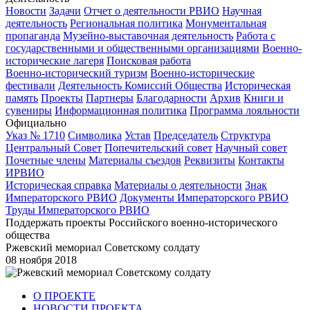
Новости
Задачи
Отчет о деятельности РВИО
Научная
деятельность
Региональная политика
Монументальная
пропаганда
Музейно-выставочная деятельность
Работа с
государственными и общественными организациями
Военно-
исторические лагеря
Поисковая работа
Военно-исторический туризм
Военно-исторические
фестивали
Деятельность Комиссий Общества
Историческая
память
Проекты
Партнеры
Благодарности
Архив
Книги и
сувениры
Информационная политика
Программа лояльности
Официально
Указ № 1710
Символика
Устав
Председатель
Структура
Центральный Совет
Попечительский совет
Научный совет
Почетные члены
Материалы съездов
Реквизиты
Контакты
ИРВИО
Историческая справка
Материалы о деятельности
Знак
Императорского РВИО
Документы Императорского РВИО
Труды Императорского РВИО
Поддержать проекты Российского военно-исторического
общества
Ржевский мемориал Советскому солдату
08 ноября 2018
О ПРОЕКТЕ
НОВОСТИ ПРОЕКТА