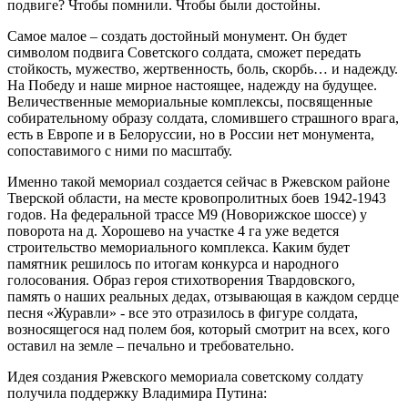
подвиге? Чтобы помнили. Чтобы были достойны.
Самое малое – создать достойный монумент. Он будет
символом подвига Советского солдата, сможет передать
стойкость, мужество, жертвенность, боль, скорбь… и надежду.
На Победу и наше мирное настоящее, надежду на будущее.
Величественные мемориальные комплексы, посвященные
собирательному образу солдата, сломившего страшного врага,
есть в Европе и в Белоруссии, но в России нет монумента,
сопоставимого с ними по масштабу.
Именно такой мемориал создается сейчас в Ржевском районе
Тверской области, на месте кровопролитных боев 1942-1943
годов. На федеральной трассе М9 (Новорижское шоссе) у
поворота на д. Хорошево на участке 4 га уже ведется
строительство мемориального комплекса. Каким будет
памятник решилось по итогам конкурса и народного
голосования. Образ героя стихотворения Твардовского,
память о наших реальных дедах, отзывающая в каждом сердце
песня «Журавли» - все это отразилось в фигуре солдата,
возносящегося над полем боя, который смотрит на всех, кого
оставил на земле – печально и требовательно.
Идея создания Ржевского мемориала советскому солдату
получила поддержку Владимира Путина: