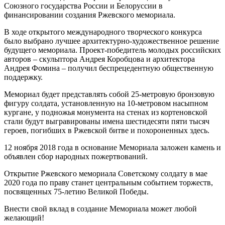
Союзного государства России и Белоруссии в
финансировании создания Ржевского мемориала.
В ходе открытого международного творческого конкурса
было выбрано лучшее архитектурно-художественное решение
будущего мемориала. Проект-победитель молодых российских
авторов – скульптора Андрея Коробцова и архитектора
Андрея Фомина – получил беспрецедентную общественную
поддержку.
Мемориал будет представлять собой 25-метровую бронзовую
фигуру солдата, установленную на 10-метровом насыпном
кургане, у подножья монумента на стенах из кортеновской
стали будут выгравированы имена шестидесяти пяти тысяч
героев, погибших в Ржевской битве и похороненных здесь.
12 ноября 2018 года в основание Мемориала заложен камень и
объявлен сбор народных пожертвований.
Открытие Ржевского мемориала Советскому солдату в мае
2020 года по праву станет центральным событием торжеств,
посвященных 75-летию Великой Победы.
Внести свой вклад в создание Мемориала может любой
желающий!