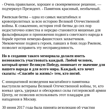
- Очень правильное, хорошее и своевременное решение, —
подчеркнул Президент. - Памятник красивый, необычный.
Ржевская битва – одна из самых масштабных и
кровопролитных за всю историю Великой Отечественной
войны. К сожалению, история этой битвы до сих пор
недостаточно известна и нередко становится мишенью для
фальсификации и принижения подвига советского народа в
борьбе против немецко-фашистских захватчиков.
Увековечение подвига героев, павших в боях подо Ржевом,
позволит исправить эту несправедливость.
Но в создании такого мемориала должен иметь
возможность участвовать каждый. Любой человек,
который ценит Великую Победу, понимает ее значение для
нашего народа и для всего мира. Каждый, кто хочет
сказать: «Спасибо за жизнь!» тем, кто погиб.
С инициативой возведения масштабного памятника
выступили ветераны Великой Отечественной войны, те, кто
воевал здесь, удержал и обескровил силы гитлеровской армии
Центр, не позволив использовать этот плацдарм для
нападения в Москву.
30 июня 2017 года была принята резолюция об участии