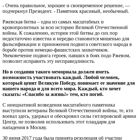
- Очень правильное, хорошее и своевременное решение, —
подчеркнул Президент. - Памятник красивый, необычный.
Ржевская битва – одна из самых масштабных и
кровопролитных за всю историю Великой Отечественной
войны. К сожалению, история этой битвы до сих пор
недостаточно известна и нередко становится мишенью для
фальсификации и принижения подвига советского народа в
борьбе против немецко-фашистских захватчиков.
Увековечение подвига героев, павших в боях подо Ржевом,
позволит исправить эту несправедливость.
Но в создании такого мемориала должен иметь
возможность участвовать каждый. Любой человек,
который ценит Великую Победу, понимает ее значение для
нашего народа и для всего мира. Каждый, кто хочет
сказать: «Спасибо за жизнь!» тем, кто погиб.
С инициативой возведения масштабного памятника
выступили ветераны Великой Отечественной войны, те, кто
воевал здесь, удержал и обескровил силы гитлеровской армии
Центр, не позволив использовать этот плацдарм для
нападения в Москву.
30 июня 2017 года была принята резолюция об участии