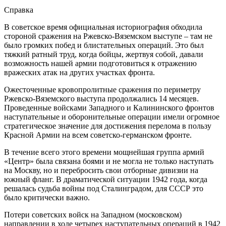
Справка
В советское время официальная историография обходила
стороной сражения на Ржевско-Вяземском выступе – там не
было громких побед и блистательных операций. Это был
тяжкий ратный труд, когда бойцы, жертвуя собой, давали
возможность нашей армии подготовиться к отражению
вражеских атак на других участках фронта.
Ожесточенные кровопролитные сражения по периметру
Ржевско-Вяземского выступа продолжались 14 месяцев.
Проведенные войсками Западного и Калининского фронтов
наступательные и оборонительные операции имели огромное
стратегическое значение для достижения перелома в пользу
Красной Армии на всем советско-германском фронте.
В течение всего этого времени мощнейшая группа армий
«Центр» была связана боями и не могла не только наступать
на Москву, но и перебросить свои отборные дивизии на
южный фланг. В драматической ситуации 1942 года, когда
решалась судьба войны под Сталинградом, для СССР это
было критически важно.
Потери советских войск на Западном (московском)
направлении в ходе четырех наступательных операций в 1942