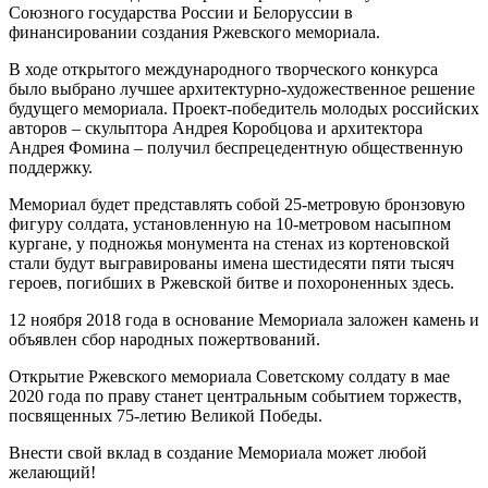
Союзного государства России и Белоруссии в
финансировании создания Ржевского мемориала.
В ходе открытого международного творческого конкурса
было выбрано лучшее архитектурно-художественное решение
будущего мемориала. Проект-победитель молодых российских
авторов – скульптора Андрея Коробцова и архитектора
Андрея Фомина – получил беспрецедентную общественную
поддержку.
Мемориал будет представлять собой 25-метровую бронзовую
фигуру солдата, установленную на 10-метровом насыпном
кургане, у подножья монумента на стенах из кортеновской
стали будут выгравированы имена шестидесяти пяти тысяч
героев, погибших в Ржевской битве и похороненных здесь.
12 ноября 2018 года в основание Мемориала заложен камень и
объявлен сбор народных пожертвований.
Открытие Ржевского мемориала Советскому солдату в мае
2020 года по праву станет центральным событием торжеств,
посвященных 75-летию Великой Победы.
Внести свой вклад в создание Мемориала может любой
желающий!