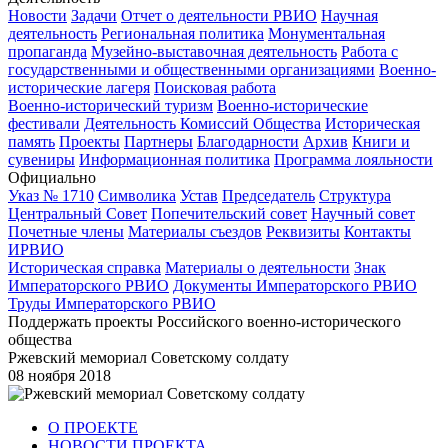
Новости
Задачи
Отчет о деятельности РВИО
Научная
деятельность
Региональная политика
Монументальная
пропаганда
Музейно-выставочная деятельность
Работа с
государственными и общественными организациями
Военно-
исторические лагеря
Поисковая работа
Военно-исторический туризм
Военно-исторические
фестивали
Деятельность Комиссий Общества
Историческая
память
Проекты
Партнеры
Благодарности
Архив
Книги и
сувениры
Информационная политика
Программа лояльности
Официально
Указ № 1710
Символика
Устав
Председатель
Структура
Центральный Совет
Попечительский совет
Научный совет
Почетные члены
Материалы съездов
Реквизиты
Контакты
ИРВИО
Историческая справка
Материалы о деятельности
Знак
Императорского РВИО
Документы Императорского РВИО
Труды Императорского РВИО
Поддержать проекты Российского военно-исторического
общества
Ржевский мемориал Советскому солдату
08 ноября 2018
О ПРОЕКТЕ
НОВОСТИ ПРОЕКТА