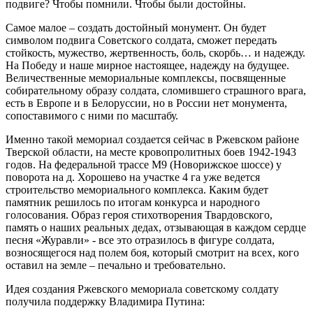
подвиге? Чтобы помнили. Чтобы были достойны.
Самое малое – создать достойный монумент. Он будет
символом подвига Советского солдата, сможет передать
стойкость, мужество, жертвенность, боль, скорбь… и надежду.
На Победу и наше мирное настоящее, надежду на будущее.
Величественные мемориальные комплексы, посвященные
собирательному образу солдата, сломившего страшного врага,
есть в Европе и в Белоруссии, но в России нет монумента,
сопоставимого с ними по масштабу.
Именно такой мемориал создается сейчас в Ржевском районе
Тверской области, на месте кровопролитных боев 1942-1943
годов. На федеральной трассе М9 (Новорижское шоссе) у
поворота на д. Хорошево на участке 4 га уже ведется
строительство мемориального комплекса. Каким будет
памятник решилось по итогам конкурса и народного
голосования. Образ героя стихотворения Твардовского,
память о наших реальных дедах, отзывающая в каждом сердце
песня «Журавли» - все это отразилось в фигуре солдата,
возносящегося над полем боя, который смотрит на всех, кого
оставил на земле – печально и требовательно.
Идея создания Ржевского мемориала советскому солдату
получила поддержку Владимира Путина: