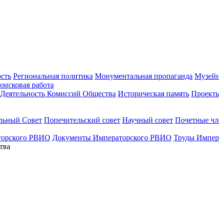
ость
Региональная политика
Монументальная пропаганда
Музейн
оисковая работа
Деятельность Комиссий Общества
Историческая память
Проект
льный Совет
Попечительский совет
Научный совет
Почетные ч
торского РВИО
Документы Императорского РВИО
Труды Импер
тва