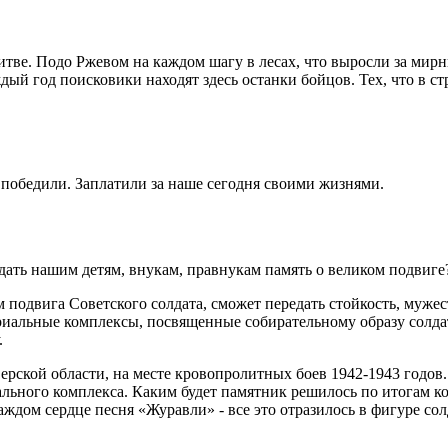
итве. Подо Ржевом на каждом шагу в лесах, что выросли за мирн
дый год поисковики находят здесь останки бойцов. Тех, что в 
 победили. Заплатили за наше сегодня своими жизнями.
дать нашим детям, внукам, правнукам память о великом подвиг
 подвига Советского солдата, сможет передать стойкость, мужес
иальные комплексы, посвященные собирательному образу солдата
.
ерской области, на месте кровопролитных боев 1942-1943 годов
иального комплекса. Каким будет памятник решилось по итогам к
ждом сердце песня «Журавли» - все это отразилось в фигуре солд