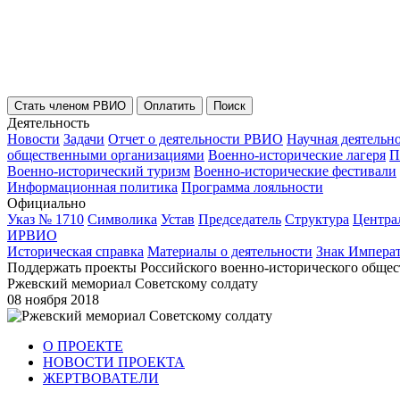
Стать членом РВИО
Оплатить
Поиск
Деятельность
Новости
Задачи
Отчет о деятельности РВИО
Научная деятельн
общественными организациями
Военно-исторические лагеря
П
Военно-исторический туризм
Военно-исторические фестивали
Информационная политика
Программа лояльности
Официально
Указ № 1710
Символика
Устав
Председатель
Структура
Центра
ИРВИО
Историческая справка
Материалы о деятельности
Знак Импера
Поддержать проекты Российского военно-исторического общес
Ржевский мемориал Советскому солдату
08 ноября 2018
О ПРОЕКТЕ
НОВОСТИ ПРОЕКТА
ЖЕРТВОВАТЕЛИ