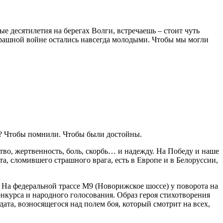
ые десятилетия на берегах Волги, встречаешь – стоит чуть
страшной войне остались навсегда молодыми. Чтобы мы могли
е? Чтобы помнили. Чтобы были достойны.
тво, жертвенность, боль, скорбь… и надежду. На Победу и наше
, сломившего страшного врага, есть в Европе и в Белоруссии,
. На федеральной трассе М9 (Новорижское шоссе) у поворота на
онкурса и народного голосования. Образ героя стихотворения
ата, возносящегося над полем боя, который смотрит на всех,