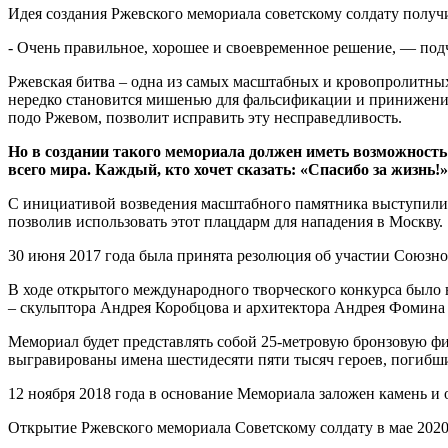
Идея создания Ржевского мемориала советскому солдату полу
- Очень правильное, хорошее и своевременное решение, — под
Ржевская битва – одна из самых масштабных и кровопролитных
нередко становится мишенью для фальсификации и принижения 
подо Ржевом, позволит исправить эту несправедливость.
Но в создании такого мемориала должен иметь возможность
всего мира. Каждый, кто хочет сказать: «Спасибо за жизнь!»
С инициативой возведения масштабного памятника выступили в
позволив использовать этот плацдарм для нападения в Москву.
30 июня 2017 года была принята резолюция об участии Союзно
В ходе открытого международного творческого конкурса было
– скульптора Андрея Коробцова и архитектора Андрея Фомина
Мемориал будет представлять собой 25-метровую бронзовую фи
выгравированы имена шестидесяти пяти тысяч героев, погибши
12 ноября 2018 года в основание Мемориала заложен камень и
Открытие Ржевского мемориала Советскому солдату в мае 202