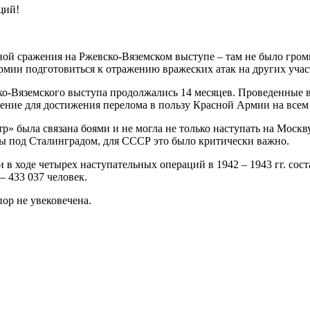
щий!
ной сражения на Ржевско-Вяземском выступе – там не было гро
армии подготовиться к отражению вражеских атак на других учас
о-Вяземского выступа продолжались 14 месяцев. Проведенные в
ение для достижения перелома в пользу Красной Армии на всем 
» была связана боями и не могла не только наступать на Москв
йны под Сталинградом, для СССР это было критически важно.
в ходе четырех наступательных операций в 1942 – 1943 гг. сост
 433 037 человек.
ор не увековечена.