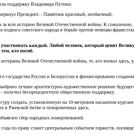
чила поддержку Владимира Путина:
черкнул Президент. - Памятник красивый, необычный.
 за всю историю Великой Отечественной войны. К сожалению, и
подвига советского народа в борьбе против немецко-фашистских
 участвовать каждый. Любой человек, который ценит Великую
 тем, кто погиб.
етераны Великой Отечественной войны, те, кто воевал здесь, у
го государства России и Белоруссии в финансировании создани
 выбрано лучшее архитектурно-художественное решение будущег
 – получил беспрецедентную общественную поддержку.
гуру солдата, установленную на 10-метровом насыпном кургане,
х в Ржевской битве и похороненных здесь.
 объявлен сбор народных пожертвований.
0 года по праву станет центральным событием торжеств, посвя