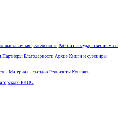
о-выставочная деятельность
Работа с государственными и
ы
Партнеры
Благодарности
Архив
Книги и сувениры
лены
Материалы съездов
Реквизиты
Контакты
аторского РВИО