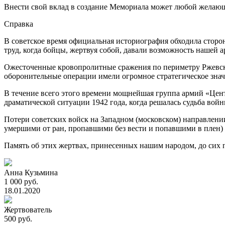
Внести свой вклад в создание Мемориала может любой желаю
Справка
В советское время официальная историография обходила сторо
труд, когда бойцы, жертвуя собой, давали возможность нашей 
Ожесточенные кровопролитные сражения по периметру Ржевск
оборонительные операции имели огромное стратегическое знач
В течение всего этого времени мощнейшая группа армий «Центр
драматической ситуации 1942 года, когда решалась судьба во
Потери советских войск на Западном (московском) направлении 
умершими от ран, пропавшими без вести и попавшими в плен) –
Память об этих жертвах, принесенных нашим народом, до сих п
Анна Кузьмина
1 000 руб.
18.01.2020
Жертвователь
500 руб.