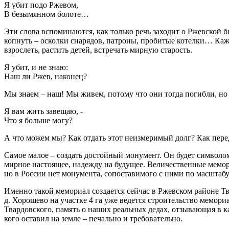
Я убит подо Ржевом,
В безымянном болоте…
Эти слова вспоминаются, как только речь заходит о Ржевской б
копнуть – осколки снарядов, патроны, пробитые котелки… Каж
взрослеть, растить детей, встречать мирную старость.
Я убит, и не знаю:
Наш ли Ржев, наконец?
Мы знаем – наш! Мы живем, потому что они тогда погибли, но
Я вам жить завещаю, -
Что я больше могу?
А что можем мы? Как отдать этот неизмеримый долг? Как пере
Самое малое – создать достойный монумент. Он будет символом
мирное настоящее, надежду на будущее. Величественные мемор
но в России нет монумента, сопоставимого с ними по масштабу
Именно такой мемориал создается сейчас в Ржевском районе Тв
д. Хорошево на участке 4 га уже ведется строительство мемор
Твардовского, память о наших реальных дедах, отзывающая в ка
кого оставил на земле – печально и требовательно.