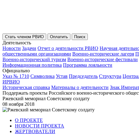
Стать членом РВИО
Оплатить
Поиск
Деятельность
Новости
Задачи
Отчет о деятельности РВИО
Научная деятельн
общественными организациями
Военно-исторические лагеря
П
Военно-исторический туризм
Военно-исторические фестивали
Информационная политика
Программа лояльности
Официально
Указ № 1710
Символика
Устав
Председатель
Структура
Центра
ИРВИО
Историческая справка
Материалы о деятельности
Знак Импера
Поддержать проекты Российского военно-исторического общес
Ржевский мемориал Советскому солдату
08 ноября 2018
О ПРОЕКТЕ
НОВОСТИ ПРОЕКТА
ЖЕРТВОВАТЕЛИ