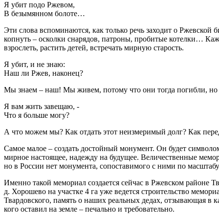
Я убит подо Ржевом,
В безымянном болоте…
Эти слова вспоминаются, как только речь заходит о Ржевской б
копнуть – осколки снарядов, патроны, пробитые котелки… Каж
взрослеть, растить детей, встречать мирную старость.
Я убит, и не знаю:
Наш ли Ржев, наконец?
Мы знаем – наш! Мы живем, потому что они тогда погибли, но
Я вам жить завещаю, -
Что я больше могу?
А что можем мы? Как отдать этот неизмеримый долг? Как пере
Самое малое – создать достойный монумент. Он будет символом
мирное настоящее, надежду на будущее. Величественные мемор
но в России нет монумента, сопоставимого с ними по масштабу
Именно такой мемориал создается сейчас в Ржевском районе Тв
д. Хорошево на участке 4 га уже ведется строительство мемор
Твардовского, память о наших реальных дедах, отзывающая в ка
кого оставил на земле – печально и требовательно.