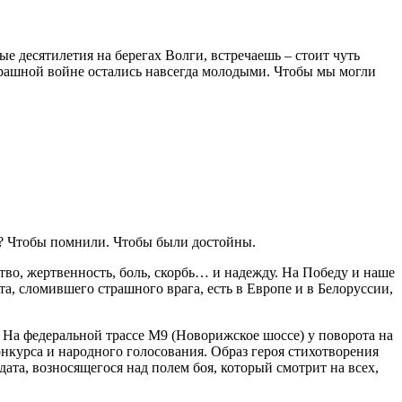
ые десятилетия на берегах Волги, встречаешь – стоит чуть
страшной войне остались навсегда молодыми. Чтобы мы могли
е? Чтобы помнили. Чтобы были достойны.
тво, жертвенность, боль, скорбь… и надежду. На Победу и наше
, сломившего страшного врага, есть в Европе и в Белоруссии,
. На федеральной трассе М9 (Новорижское шоссе) у поворота на
онкурса и народного голосования. Образ героя стихотворения
ата, возносящегося над полем боя, который смотрит на всех,