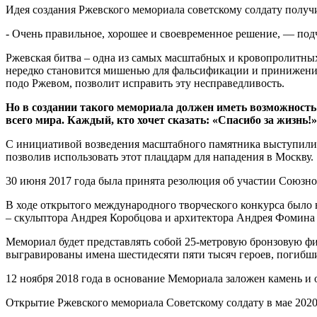
Идея создания Ржевского мемориала советскому солдату полу
- Очень правильное, хорошее и своевременное решение, — под
Ржевская битва – одна из самых масштабных и кровопролитных
нередко становится мишенью для фальсификации и принижения 
подо Ржевом, позволит исправить эту несправедливость.
Но в создании такого мемориала должен иметь возможность
всего мира. Каждый, кто хочет сказать: «Спасибо за жизнь!»
С инициативой возведения масштабного памятника выступили в
позволив использовать этот плацдарм для нападения в Москву.
30 июня 2017 года была принята резолюция об участии Союзно
В ходе открытого международного творческого конкурса было
– скульптора Андрея Коробцова и архитектора Андрея Фомина
Мемориал будет представлять собой 25-метровую бронзовую фи
выгравированы имена шестидесяти пяти тысяч героев, погибши
12 ноября 2018 года в основание Мемориала заложен камень и
Открытие Ржевского мемориала Советскому солдату в мае 202