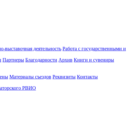
о-выставочная деятельность
Работа с государственными и
ы
Партнеры
Благодарности
Архив
Книги и сувениры
лены
Материалы съездов
Реквизиты
Контакты
аторского РВИО