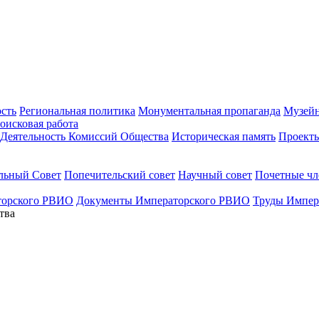
ость
Региональная политика
Монументальная пропаганда
Музейн
оисковая работа
Деятельность Комиссий Общества
Историческая память
Проект
льный Совет
Попечительский совет
Научный совет
Почетные ч
торского РВИО
Документы Императорского РВИО
Труды Импер
тва