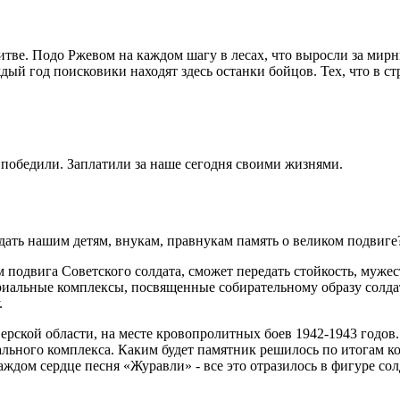
итве. Подо Ржевом на каждом шагу в лесах, что выросли за мирн
дый год поисковики находят здесь останки бойцов. Тех, что в 
 победили. Заплатили за наше сегодня своими жизнями.
дать нашим детям, внукам, правнукам память о великом подвиг
 подвига Советского солдата, сможет передать стойкость, мужес
иальные комплексы, посвященные собирательному образу солдата
.
ерской области, на месте кровопролитных боев 1942-1943 годов
иального комплекса. Каким будет памятник решилось по итогам к
ждом сердце песня «Журавли» - все это отразилось в фигуре солд