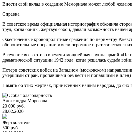
Внести свой вклад в создание Мемориала может любой желаю
Справка
В советское время официальная историография обходила сторо
труд, когда бойцы, жертвуя собой, давали возможность нашей 
Ожесточенные кровопролитные сражения по периметру Ржевск
оборонительные операции имели огромное стратегическое знач
В течение всего этого времени мощнейшая группа армий «Центр
драматической ситуации 1942 года, когда решалась судьба во
Потери советских войск на Западном (московском) направлении 
умершими от ран, пропавшими без вести и попавшими в плен) –
Память об этих жертвах, принесенных нашим народом, до сих п
Александра Морозова
20 000 руб.
28.02.2020
Жертвователь
500 руб.