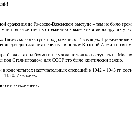
щий!
ной сражения на Ржевско-Вяземском выступе – там не было гро
армии подготовиться к отражению вражеских атак на других учас
о-Вяземского выступа продолжались 14 месяцев. Проведенные в
ение для достижения перелома в пользу Красной Армии на всем 
» была связана боями и не могла не только наступать на Москв
йны под Сталинградом, для СССР это было критически важно.
в ходе четырех наступательных операций в 1942 – 1943 гг. сост
 433 037 человек.
ор не увековечена.