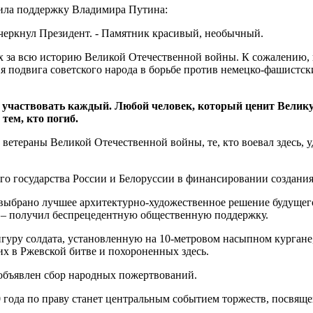
чила поддержку Владимира Путина:
черкнул Президент. - Памятник красивый, необычный.
 за всю историю Великой Отечественной войны. К сожалению, и
подвига советского народа в борьбе против немецко-фашистских
 участвовать каждый. Любой человек, который ценит Великую
 тем, кто погиб.
етераны Великой Отечественной войны, те, кто воевал здесь, у
го государства России и Белоруссии в финансировании создани
 выбрано лучшее архитектурно-художественное решение будущег
 – получил беспрецедентную общественную поддержку.
гуру солдата, установленную на 10-метровом насыпном кургане,
х в Ржевской битве и похороненных здесь.
 объявлен сбор народных пожертвований.
0 года по праву станет центральным событием торжеств, посвя