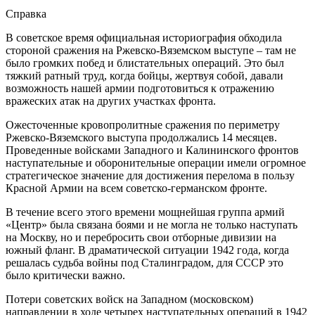
Справка
В советское время официальная историография обходила
стороной сражения на Ржевско-Вяземском выступе – там не
было громких побед и блистательных операций. Это был
тяжкий ратный труд, когда бойцы, жертвуя собой, давали
возможность нашей армии подготовиться к отражению
вражеских атак на других участках фронта.
Ожесточенные кровопролитные сражения по периметру
Ржевско-Вяземского выступа продолжались 14 месяцев.
Проведенные войсками Западного и Калининского фронтов
наступательные и оборонительные операции имели огромное
стратегическое значение для достижения перелома в пользу
Красной Армии на всем советско-германском фронте.
В течение всего этого времени мощнейшая группа армий
«Центр» была связана боями и не могла не только наступать
на Москву, но и перебросить свои отборные дивизии на
южный фланг. В драматической ситуации 1942 года, когда
решалась судьба войны под Сталинградом, для СССР это
было критически важно.
Потери советских войск на Западном (московском)
направлении в ходе четырех наступательных операций в 1942