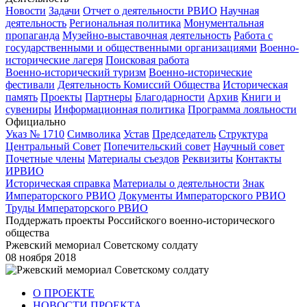
Новости
Задачи
Отчет о деятельности РВИО
Научная
деятельность
Региональная политика
Монументальная
пропаганда
Музейно-выставочная деятельность
Работа с
государственными и общественными организациями
Военно-
исторические лагеря
Поисковая работа
Военно-исторический туризм
Военно-исторические
фестивали
Деятельность Комиссий Общества
Историческая
память
Проекты
Партнеры
Благодарности
Архив
Книги и
сувениры
Информационная политика
Программа лояльности
Официально
Указ № 1710
Символика
Устав
Председатель
Структура
Центральный Совет
Попечительский совет
Научный совет
Почетные члены
Материалы съездов
Реквизиты
Контакты
ИРВИО
Историческая справка
Материалы о деятельности
Знак
Императорского РВИО
Документы Императорского РВИО
Труды Императорского РВИО
Поддержать проекты Российского военно-исторического
общества
Ржевский мемориал Советскому солдату
08 ноября 2018
О ПРОЕКТЕ
НОВОСТИ ПРОЕКТА