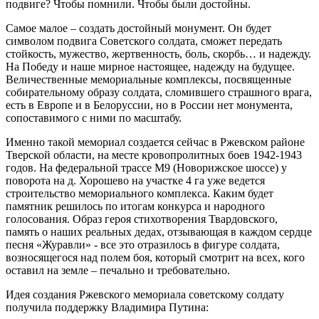
подвиге? Чтобы помнили. Чтобы были достойны.
Самое малое – создать достойный монумент. Он будет
символом подвига Советского солдата, сможет передать
стойкость, мужество, жертвенность, боль, скорбь… и надежду.
На Победу и наше мирное настоящее, надежду на будущее.
Величественные мемориальные комплексы, посвященные
собирательному образу солдата, сломившего страшного врага,
есть в Европе и в Белоруссии, но в России нет монумента,
сопоставимого с ними по масштабу.
Именно такой мемориал создается сейчас в Ржевском районе
Тверской области, на месте кровопролитных боев 1942-1943
годов. На федеральной трассе М9 (Новорижское шоссе) у
поворота на д. Хорошево на участке 4 га уже ведется
строительство мемориального комплекса. Каким будет
памятник решилось по итогам конкурса и народного
голосования. Образ героя стихотворения Твардовского,
память о наших реальных дедах, отзывающая в каждом сердце
песня «Журавли» - все это отразилось в фигуре солдата,
возносящегося над полем боя, который смотрит на всех, кого
оставил на земле – печально и требовательно.
Идея создания Ржевского мемориала советскому солдату
получила поддержку Владимира Путина: