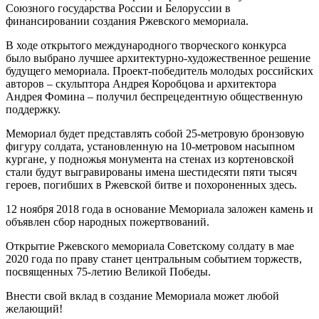
Союзного государства России и Белоруссии в
финансировании создания Ржевского мемориала.
В ходе открытого международного творческого конкурса
было выбрано лучшее архитектурно-художественное решение
будущего мемориала. Проект-победитель молодых российских
авторов – скульптора Андрея Коробцова и архитектора
Андрея Фомина – получил беспрецедентную общественную
поддержку.
Мемориал будет представлять собой 25-метровую бронзовую
фигуру солдата, установленную на 10-метровом насыпном
кургане, у подножья монумента на стенах из кортеновской
стали будут выгравированы имена шестидесяти пяти тысяч
героев, погибших в Ржевской битве и похороненных здесь.
12 ноября 2018 года в основание Мемориала заложен камень и
объявлен сбор народных пожертвований.
Открытие Ржевского мемориала Советскому солдату в мае
2020 года по праву станет центральным событием торжеств,
посвященных 75-летию Великой Победы.
Внести свой вклад в создание Мемориала может любой
желающий!