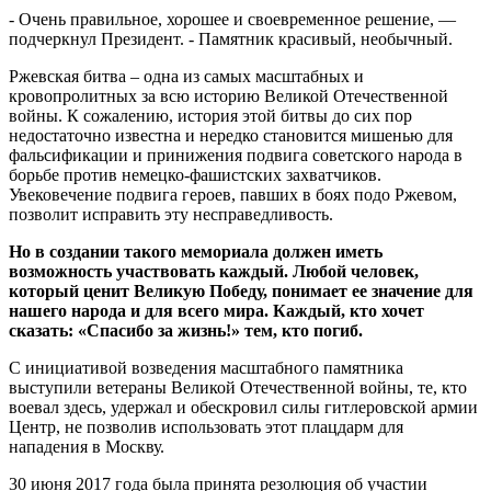
- Очень правильное, хорошее и своевременное решение, —
подчеркнул Президент. - Памятник красивый, необычный.
Ржевская битва – одна из самых масштабных и
кровопролитных за всю историю Великой Отечественной
войны. К сожалению, история этой битвы до сих пор
недостаточно известна и нередко становится мишенью для
фальсификации и принижения подвига советского народа в
борьбе против немецко-фашистских захватчиков.
Увековечение подвига героев, павших в боях подо Ржевом,
позволит исправить эту несправедливость.
Но в создании такого мемориала должен иметь
возможность участвовать каждый. Любой человек,
который ценит Великую Победу, понимает ее значение для
нашего народа и для всего мира. Каждый, кто хочет
сказать: «Спасибо за жизнь!» тем, кто погиб.
С инициативой возведения масштабного памятника
выступили ветераны Великой Отечественной войны, те, кто
воевал здесь, удержал и обескровил силы гитлеровской армии
Центр, не позволив использовать этот плацдарм для
нападения в Москву.
30 июня 2017 года была принята резолюция об участии