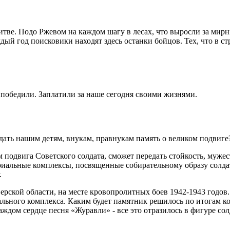
итве. Подо Ржевом на каждом шагу в лесах, что выросли за мирн
дый год поисковики находят здесь останки бойцов. Тех, что в 
 победили. Заплатили за наше сегодня своими жизнями.
дать нашим детям, внукам, правнукам память о великом подвиг
 подвига Советского солдата, сможет передать стойкость, мужес
иальные комплексы, посвященные собирательному образу солдата
.
ерской области, на месте кровопролитных боев 1942-1943 годов
иального комплекса. Каким будет памятник решилось по итогам к
ждом сердце песня «Журавли» - все это отразилось в фигуре солд