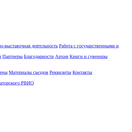
о-выставочная деятельность
Работа с государственными и
ы
Партнеры
Благодарности
Архив
Книги и сувениры
лены
Материалы съездов
Реквизиты
Контакты
аторского РВИО