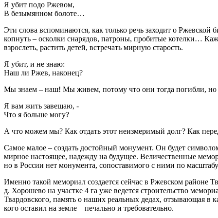
Я убит подо Ржевом,
В безымянном болоте…
Эти слова вспоминаются, как только речь заходит о Ржевской б
копнуть – осколки снарядов, патроны, пробитые котелки… Каж
взрослеть, растить детей, встречать мирную старость.
Я убит, и не знаю:
Наш ли Ржев, наконец?
Мы знаем – наш! Мы живем, потому что они тогда погибли, но
Я вам жить завещаю, -
Что я больше могу?
А что можем мы? Как отдать этот неизмеримый долг? Как пере
Самое малое – создать достойный монумент. Он будет символом
мирное настоящее, надежду на будущее. Величественные мемор
но в России нет монумента, сопоставимого с ними по масштабу
Именно такой мемориал создается сейчас в Ржевском районе Тв
д. Хорошево на участке 4 га уже ведется строительство мемор
Твардовского, память о наших реальных дедах, отзывающая в ка
кого оставил на земле – печально и требовательно.