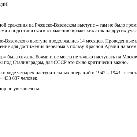
щий!
ной сражения на Ржевско-Вяземском выступе – там не было гро
армии подготовиться к отражению вражеских атак на других учас
о-Вяземского выступа продолжались 14 месяцев. Проведенные в
ение для достижения перелома в пользу Красной Армии на всем 
» была связана боями и не могла не только наступать на Москв
йны под Сталинградом, для СССР это было критически важно.
в ходе четырех наступательных операций в 1942 – 1943 гг. сост
 433 037 человек.
ор не увековечена.