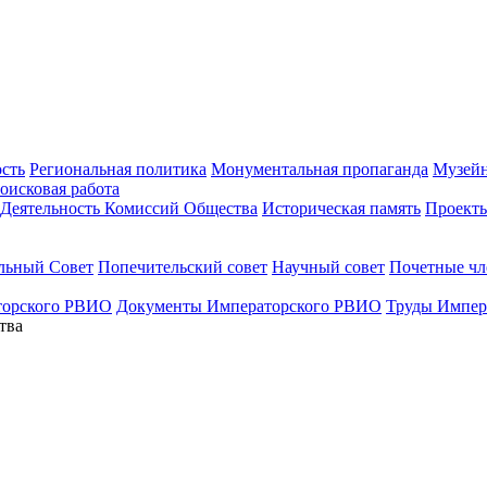
ость
Региональная политика
Монументальная пропаганда
Музейн
оисковая работа
Деятельность Комиссий Общества
Историческая память
Проект
льный Совет
Попечительский совет
Научный совет
Почетные ч
торского РВИО
Документы Императорского РВИО
Труды Импер
тва