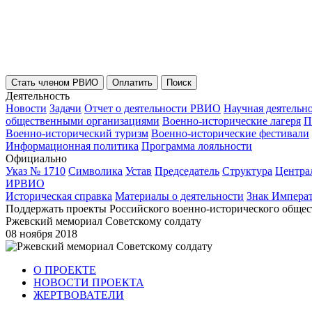
Стать членом РВИО
Оплатить
Поиск
Деятельность
Новости
Задачи
Отчет о деятельности РВИО
Научная деятельн
общественными организациями
Военно-исторические лагеря
П
Военно-исторический туризм
Военно-исторические фестивали
Информационная политика
Программа лояльности
Официально
Указ № 1710
Символика
Устав
Председатель
Структура
Центра
ИРВИО
Историческая справка
Материалы о деятельности
Знак Импера
Поддержать проекты Российского военно-исторического общес
Ржевский мемориал Советскому солдату
08 ноября 2018
О ПРОЕКТЕ
НОВОСТИ ПРОЕКТА
ЖЕРТВОВАТЕЛИ