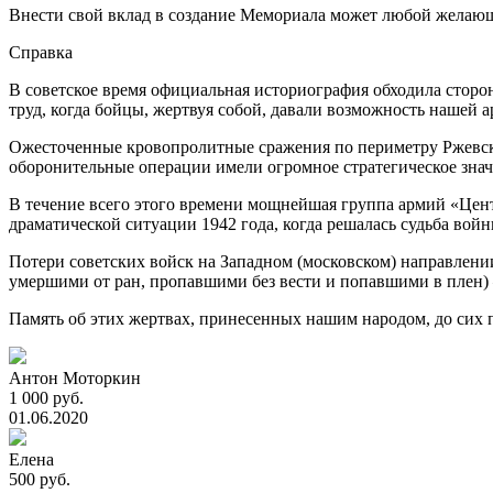
Внести свой вклад в создание Мемориала может любой желаю
Справка
В советское время официальная историография обходила сторо
труд, когда бойцы, жертвуя собой, давали возможность нашей 
Ожесточенные кровопролитные сражения по периметру Ржевск
оборонительные операции имели огромное стратегическое знач
В течение всего этого времени мощнейшая группа армий «Центр
драматической ситуации 1942 года, когда решалась судьба во
Потери советских войск на Западном (московском) направлении 
умершими от ран, пропавшими без вести и попавшими в плен) –
Память об этих жертвах, принесенных нашим народом, до сих п
Антон Моторкин
1 000 руб.
01.06.2020
Елена
500 руб.