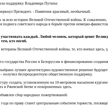
чила поддержку Владимира Путина:
черкнул Президент. - Памятник красивый, необычный.
 за всю историю Великой Отечественной войны. К сожалению, и
подвига советского народа в борьбе против немецко-фашистских
 участвовать каждый. Любой человек, который ценит Великую
 тем, кто погиб.
етераны Великой Отечественной войны, те, кто воевал здесь, у
го государства России и Белоруссии в финансировании создани
 выбрано лучшее архитектурно-художественное решение будущег
 – получил беспрецедентную общественную поддержку.
гуру солдата, установленную на 10-метровом насыпном кургане,
х в Ржевской битве и похороненных здесь.
 объявлен сбор народных пожертвований.
0 года по праву станет центральным событием торжеств, посвя