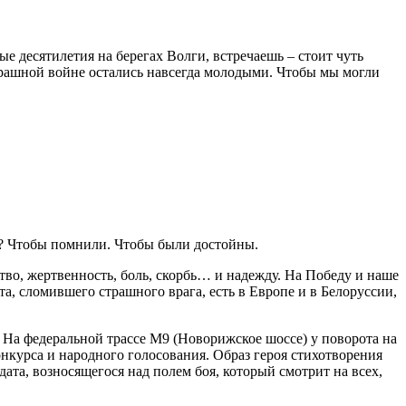
ые десятилетия на берегах Волги, встречаешь – стоит чуть
страшной войне остались навсегда молодыми. Чтобы мы могли
е? Чтобы помнили. Чтобы были достойны.
тво, жертвенность, боль, скорбь… и надежду. На Победу и наше
, сломившего страшного врага, есть в Европе и в Белоруссии,
. На федеральной трассе М9 (Новорижское шоссе) у поворота на
онкурса и народного голосования. Образ героя стихотворения
ата, возносящегося над полем боя, который смотрит на всех,