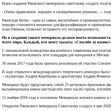
Идея создания Ржевского мемориала советскому солдату полу
- Очень правильное, хорошее и своевременное решение, — под
Ржевская битва – одна из самых масштабных и кровопролитных
нередко становится мишенью для фальсификации и принижения 
подо Ржевом, позволит исправить эту несправедливость.
Но в создании такого мемориала должен иметь возможность
всего мира. Каждый, кто хочет сказать: «Спасибо за жизнь!»
С инициативой возведения масштабного памятника выступили в
позволив использовать этот плацдарм для нападения в Москву.
30 июня 2017 года была принята резолюция об участии Союзно
В ходе открытого международного творческого конкурса было
– скульптора Андрея Коробцова и архитектора Андрея Фомина
Мемориал будет представлять собой 25-метровую бронзовую фи
выгравированы имена шестидесяти пяти тысяч героев, погибши
12 ноября 2018 года в основание Мемориала заложен камень и
Открытие Ржевского мемориала Советскому солдату в мае 202