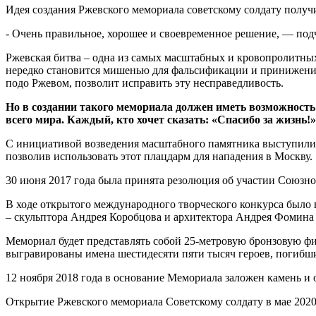
Идея создания Ржевского мемориала советскому солдату полу
- Очень правильное, хорошее и своевременное решение, — под
Ржевская битва – одна из самых масштабных и кровопролитных
нередко становится мишенью для фальсификации и принижения 
подо Ржевом, позволит исправить эту несправедливость.
Но в создании такого мемориала должен иметь возможность
всего мира. Каждый, кто хочет сказать: «Спасибо за жизнь!»
С инициативой возведения масштабного памятника выступили в
позволив использовать этот плацдарм для нападения в Москву.
30 июня 2017 года была принята резолюция об участии Союзно
В ходе открытого международного творческого конкурса было
– скульптора Андрея Коробцова и архитектора Андрея Фомина
Мемориал будет представлять собой 25-метровую бронзовую фи
выгравированы имена шестидесяти пяти тысяч героев, погибши
12 ноября 2018 года в основание Мемориала заложен камень и
Открытие Ржевского мемориала Советскому солдату в мае 202