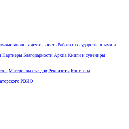
о-выставочная деятельность
Работа с государственными и
ы
Партнеры
Благодарности
Архив
Книги и сувениры
лены
Материалы съездов
Реквизиты
Контакты
аторского РВИО