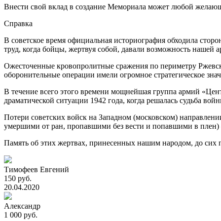
Внести свой вклад в создание Мемориала может любой желаю
Справка
В советское время официальная историография обходила сторо
труд, когда бойцы, жертвуя собой, давали возможность нашей 
Ожесточенные кровопролитные сражения по периметру Ржевск
оборонительные операции имели огромное стратегическое знач
В течение всего этого времени мощнейшая группа армий «Центр
драматической ситуации 1942 года, когда решалась судьба во
Потери советских войск на Западном (московском) направлении 
умершими от ран, пропавшими без вести и попавшими в плен) –
Память об этих жертвах, принесенных нашим народом, до сих п
Тимофеев Евгений
150 руб.
20.04.2020
Александр
1 000 руб.