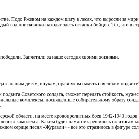
итве. Подо Ржевом на каждом шагу в лесах, что выросли за мирн
дый год поисковики находят здесь останки бойцов. Тех, что в 
 победили. Заплатили за наше сегодня своими жизнями.
дать нашим детям, внукам, правнукам память о великом подвиг
 подвига Советского солдата, сможет передать стойкость, мужес
иальные комплексы, посвященные собирательному образу солдата
.
ерской области, на месте кровопролитных боев 1942-1943 годов
иального комплекса. Каким будет памятник решилось по итогам к
ждом сердце песня «Журавли» - все это отразилось в фигуре солд