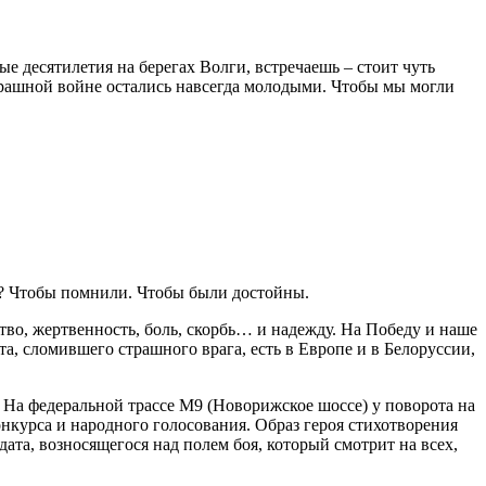
ые десятилетия на берегах Волги, встречаешь – стоит чуть
страшной войне остались навсегда молодыми. Чтобы мы могли
е? Чтобы помнили. Чтобы были достойны.
тво, жертвенность, боль, скорбь… и надежду. На Победу и наше
, сломившего страшного врага, есть в Европе и в Белоруссии,
. На федеральной трассе М9 (Новорижское шоссе) у поворота на
онкурса и народного голосования. Образ героя стихотворения
ата, возносящегося над полем боя, который смотрит на всех,