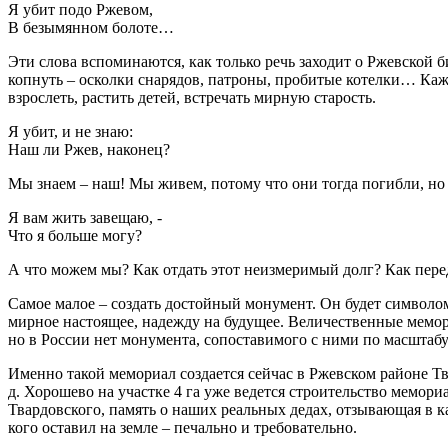
Я убит подо Ржевом,
В безымянном болоте…
Эти слова вспоминаются, как только речь заходит о Ржевской б
копнуть – осколки снарядов, патроны, пробитые котелки… Каж
взрослеть, растить детей, встречать мирную старость.
Я убит, и не знаю:
Наш ли Ржев, наконец?
Мы знаем – наш! Мы живем, потому что они тогда погибли, но
Я вам жить завещаю, -
Что я больше могу?
А что можем мы? Как отдать этот неизмеримый долг? Как пере
Самое малое – создать достойный монумент. Он будет символом
мирное настоящее, надежду на будущее. Величественные мемор
но в России нет монумента, сопоставимого с ними по масштабу
Именно такой мемориал создается сейчас в Ржевском районе Тв
д. Хорошево на участке 4 га уже ведется строительство мемор
Твардовского, память о наших реальных дедах, отзывающая в ка
кого оставил на земле – печально и требовательно.