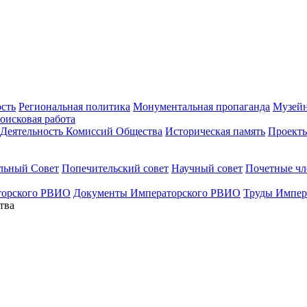
ость
Региональная политика
Монументальная пропаганда
Музейн
оисковая работа
Деятельность Комиссий Общества
Историческая память
Проект
льный Совет
Попечительский совет
Научный совет
Почетные ч
торского РВИО
Документы Императорского РВИО
Труды Импер
тва