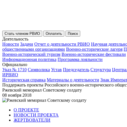
Стать членом РВИО
Оплатить
Поиск
Деятельность
Новости
Задачи
Отчет о деятельности РВИО
Научная деятельн
общественными организациями
Военно-исторические лагеря
П
Военно-исторический туризм
Военно-исторические фестивали
Информационная политика
Программа лояльности
Официально
Указ № 1710
Символика
Устав
Председатель
Структура
Центра
ИРВИО
Историческая справка
Материалы о деятельности
Знак Импера
Поддержать проекты Российского военно-исторического общес
Ржевский мемориал Советскому солдату
08 ноября 2018
О ПРОЕКТЕ
НОВОСТИ ПРОЕКТА
ЖЕРТВОВАТЕЛИ