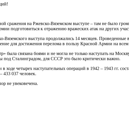
щий!
ной сражения на Ржевско-Вяземском выступе – там не было гро
армии подготовиться к отражению вражеских атак на других учас
о-Вяземского выступа продолжались 14 месяцев. Проведенные в
ение для достижения перелома в пользу Красной Армии на всем 
» была связана боями и не могла не только наступать на Москв
йны под Сталинградом, для СССР это было критически важно.
в ходе четырех наступательных операций в 1942 – 1943 гг. сост
 433 037 человек.
ор не увековечена.