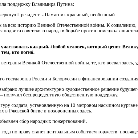
чила поддержку Владимира Путина:
черкнул Президент. - Памятник красивый, необычный.
 за всю историю Великой Отечественной войны. К сожалению, и
подвига советского народа в борьбе против немецко-фашистских
 участвовать каждый. Любой человек, который ценит Великую
 тем, кто погиб.
етераны Великой Отечественной войны, те, кто воевал здесь, у
го государства России и Белоруссии в финансировании создани
 выбрано лучшее архитектурно-художественное решение будущег
 – получил беспрецедентную общественную поддержку.
гуру солдата, установленную на 10-метровом насыпном кургане,
х в Ржевской битве и похороненных здесь.
 объявлен сбор народных пожертвований.
0 года по праву станет центральным событием торжеств, посвя