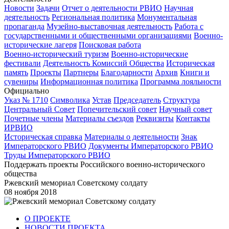
Новости
Задачи
Отчет о деятельности РВИО
Научная
деятельность
Региональная политика
Монументальная
пропаганда
Музейно-выставочная деятельность
Работа с
государственными и общественными организациями
Военно-
исторические лагеря
Поисковая работа
Военно-исторический туризм
Военно-исторические
фестивали
Деятельность Комиссий Общества
Историческая
память
Проекты
Партнеры
Благодарности
Архив
Книги и
сувениры
Информационная политика
Программа лояльности
Официально
Указ № 1710
Символика
Устав
Председатель
Структура
Центральный Совет
Попечительский совет
Научный совет
Почетные члены
Материалы съездов
Реквизиты
Контакты
ИРВИО
Историческая справка
Материалы о деятельности
Знак
Императорского РВИО
Документы Императорского РВИО
Труды Императорского РВИО
Поддержать проекты Российского военно-исторического
общества
Ржевский мемориал Советскому солдату
08 ноября 2018
О ПРОЕКТЕ
НОВОСТИ ПРОЕКТА