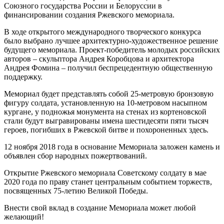
Союзного государства России и Белоруссии в
финансировании создания Ржевского мемориала.
В ходе открытого международного творческого конкурса
было выбрано лучшее архитектурно-художественное решение
будущего мемориала. Проект-победитель молодых российских
авторов – скульптора Андрея Коробцова и архитектора
Андрея Фомина – получил беспрецедентную общественную
поддержку.
Мемориал будет представлять собой 25-метровую бронзовую
фигуру солдата, установленную на 10-метровом насыпном
кургане, у подножья монумента на стенах из кортеновской
стали будут выгравированы имена шестидесяти пяти тысяч
героев, погибших в Ржевской битве и похороненных здесь.
12 ноября 2018 года в основание Мемориала заложен камень и
объявлен сбор народных пожертвований.
Открытие Ржевского мемориала Советскому солдату в мае
2020 года по праву станет центральным событием торжеств,
посвященных 75-летию Великой Победы.
Внести свой вклад в создание Мемориала может любой
желающий!