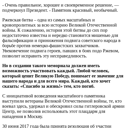
- Очень правильное, хорошее и своевременное решение, —
подчеркнул Президент. - Памятник красивый, необычный.
Ржевская битва – одна из самых масштабных и
кровопролитных за всю историю Великой Отечественной
войны. К сожалению, история этой битвы до сих пор
недостаточно известна и нередко становится мишенью для
фальсификации и принижения подвига советского народа в
борьбе против немецко-фашистских захватчиков.
Увековечение подвига героев, павших в боях подо Ржевом,
позволит исправить эту несправедливость.
Но в создании такого мемориала должен иметь
возможность участвовать каждый. Любой человек,
который ценит Великую Победу, понимает ее значение для
нашего народа и для всего мира. Каждый, кто хочет
сказать: «Спасибо за жизнь!» тем, кто погиб.
С инициативой возведения масштабного памятника
выступили ветераны Великой Отечественной войны, те, кто
воевал здесь, удержал и обескровил силы гитлеровской армии
Центр, не позволив использовать этот плацдарм для
нападения в Москву.
30 июня 2017 года была принята резолюция об участии