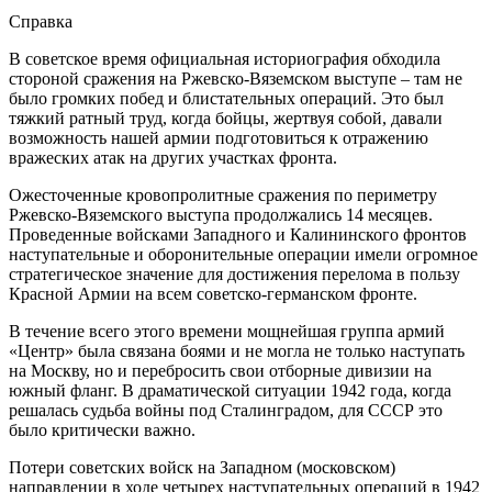
Справка
В советское время официальная историография обходила
стороной сражения на Ржевско-Вяземском выступе – там не
было громких побед и блистательных операций. Это был
тяжкий ратный труд, когда бойцы, жертвуя собой, давали
возможность нашей армии подготовиться к отражению
вражеских атак на других участках фронта.
Ожесточенные кровопролитные сражения по периметру
Ржевско-Вяземского выступа продолжались 14 месяцев.
Проведенные войсками Западного и Калининского фронтов
наступательные и оборонительные операции имели огромное
стратегическое значение для достижения перелома в пользу
Красной Армии на всем советско-германском фронте.
В течение всего этого времени мощнейшая группа армий
«Центр» была связана боями и не могла не только наступать
на Москву, но и перебросить свои отборные дивизии на
южный фланг. В драматической ситуации 1942 года, когда
решалась судьба войны под Сталинградом, для СССР это
было критически важно.
Потери советских войск на Западном (московском)
направлении в ходе четырех наступательных операций в 1942