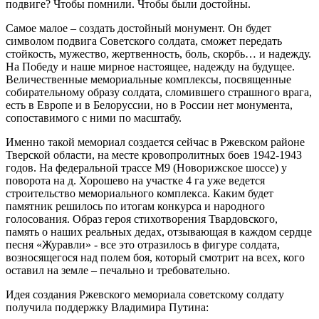
подвиге? Чтобы помнили. Чтобы были достойны.
Самое малое – создать достойный монумент. Он будет
символом подвига Советского солдата, сможет передать
стойкость, мужество, жертвенность, боль, скорбь… и надежду.
На Победу и наше мирное настоящее, надежду на будущее.
Величественные мемориальные комплексы, посвященные
собирательному образу солдата, сломившего страшного врага,
есть в Европе и в Белоруссии, но в России нет монумента,
сопоставимого с ними по масштабу.
Именно такой мемориал создается сейчас в Ржевском районе
Тверской области, на месте кровопролитных боев 1942-1943
годов. На федеральной трассе М9 (Новорижское шоссе) у
поворота на д. Хорошево на участке 4 га уже ведется
строительство мемориального комплекса. Каким будет
памятник решилось по итогам конкурса и народного
голосования. Образ героя стихотворения Твардовского,
память о наших реальных дедах, отзывающая в каждом сердце
песня «Журавли» - все это отразилось в фигуре солдата,
возносящегося над полем боя, который смотрит на всех, кого
оставил на земле – печально и требовательно.
Идея создания Ржевского мемориала советскому солдату
получила поддержку Владимира Путина: