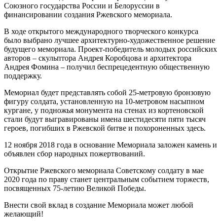
Союзного государства России и Белоруссии в
финансировании создания Ржевского мемориала.
В ходе открытого международного творческого конкурса
было выбрано лучшее архитектурно-художественное решение
будущего мемориала. Проект-победитель молодых российских
авторов – скульптора Андрея Коробцова и архитектора
Андрея Фомина – получил беспрецедентную общественную
поддержку.
Мемориал будет представлять собой 25-метровую бронзовую
фигуру солдата, установленную на 10-метровом насыпном
кургане, у подножья монумента на стенах из кортеновской
стали будут выгравированы имена шестидесяти пяти тысяч
героев, погибших в Ржевской битве и похороненных здесь.
12 ноября 2018 года в основание Мемориала заложен камень и
объявлен сбор народных пожертвований.
Открытие Ржевского мемориала Советскому солдату в мае
2020 года по праву станет центральным событием торжеств,
посвященных 75-летию Великой Победы.
Внести свой вклад в создание Мемориала может любой
желающий!