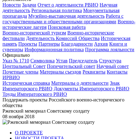
Новости
Задачи
Отчет о деятельности РВИО
Научная
деятельность
Региональная политика
Монументальная
пропаганда
Музейно-выставочная деятельность
Работа с
государственными и общественными организациями
Военно-
исторические лагеря
Поисковая работа
Военно-исторический туризм
Военно-исторические
фестивали
Деятельность Комиссий Общества
Историческая
память
Проекты
Партнеры
Благодарности
Архив
Книги и
сувениры
Информационная политика
Программа лояльности
Официально
Указ № 1710
Символика
Устав
Председатель
Структура
Центральный Совет
Попечительский совет
Научный совет
Почетные члены
Материалы съездов
Реквизиты
Контакты
ИРВИО
Историческая справка
Материалы о деятельности
Знак
Императорского РВИО
Документы Императорского РВИО
Труды Императорского РВИО
Поддержать проекты Российского военно-исторического
общества
Ржевский мемориал Советскому солдату
08 ноября 2018
О ПРОЕКТЕ
НОВОСТИ ПРОЕКТА