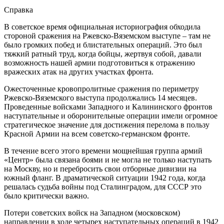
Справка
В советское время официальная историография обходила
стороной сражения на Ржевско-Вяземском выступе – там не
было громких побед и блистательных операций. Это был
тяжкий ратный труд, когда бойцы, жертвуя собой, давали
возможность нашей армии подготовиться к отражению
вражеских атак на других участках фронта.
Ожесточенные кровопролитные сражения по периметру
Ржевско-Вяземского выступа продолжались 14 месяцев.
Проведенные войсками Западного и Калининского фронтов
наступательные и оборонительные операции имели огромное
стратегическое значение для достижения перелома в пользу
Красной Армии на всем советско-германском фронте.
В течение всего этого времени мощнейшая группа армий
«Центр» была связана боями и не могла не только наступать
на Москву, но и перебросить свои отборные дивизии на
южный фланг. В драматической ситуации 1942 года, когда
решалась судьба войны под Сталинградом, для СССР это
было критически важно.
Потери советских войск на Западном (московском)
направлении в ходе четырех наступательных операций в 1942