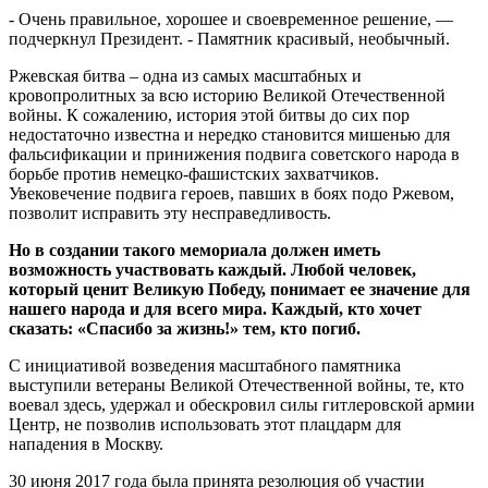
- Очень правильное, хорошее и своевременное решение, —
подчеркнул Президент. - Памятник красивый, необычный.
Ржевская битва – одна из самых масштабных и
кровопролитных за всю историю Великой Отечественной
войны. К сожалению, история этой битвы до сих пор
недостаточно известна и нередко становится мишенью для
фальсификации и принижения подвига советского народа в
борьбе против немецко-фашистских захватчиков.
Увековечение подвига героев, павших в боях подо Ржевом,
позволит исправить эту несправедливость.
Но в создании такого мемориала должен иметь
возможность участвовать каждый. Любой человек,
который ценит Великую Победу, понимает ее значение для
нашего народа и для всего мира. Каждый, кто хочет
сказать: «Спасибо за жизнь!» тем, кто погиб.
С инициативой возведения масштабного памятника
выступили ветераны Великой Отечественной войны, те, кто
воевал здесь, удержал и обескровил силы гитлеровской армии
Центр, не позволив использовать этот плацдарм для
нападения в Москву.
30 июня 2017 года была принята резолюция об участии