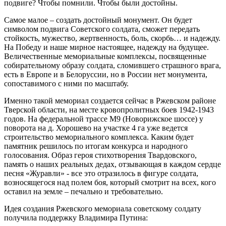
подвиге? Чтобы помнили. Чтобы были достойны.
Самое малое – создать достойный монумент. Он будет
символом подвига Советского солдата, сможет передать
стойкость, мужество, жертвенность, боль, скорбь… и надежду.
На Победу и наше мирное настоящее, надежду на будущее.
Величественные мемориальные комплексы, посвященные
собирательному образу солдата, сломившего страшного врага,
есть в Европе и в Белоруссии, но в России нет монумента,
сопоставимого с ними по масштабу.
Именно такой мемориал создается сейчас в Ржевском районе
Тверской области, на месте кровопролитных боев 1942-1943
годов. На федеральной трассе М9 (Новорижское шоссе) у
поворота на д. Хорошево на участке 4 га уже ведется
строительство мемориального комплекса. Каким будет
памятник решилось по итогам конкурса и народного
голосования. Образ героя стихотворения Твардовского,
память о наших реальных дедах, отзывающая в каждом сердце
песня «Журавли» - все это отразилось в фигуре солдата,
возносящегося над полем боя, который смотрит на всех, кого
оставил на земле – печально и требовательно.
Идея создания Ржевского мемориала советскому солдату
получила поддержку Владимира Путина: