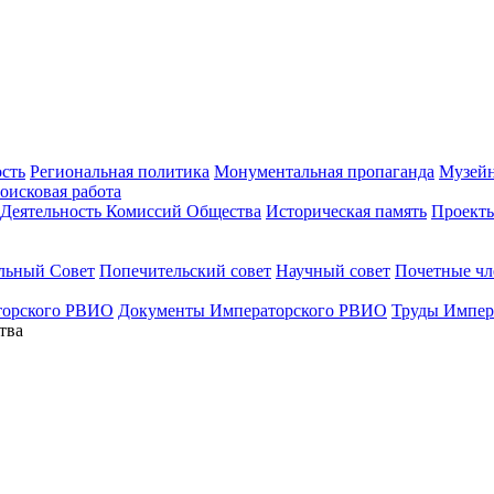
ость
Региональная политика
Монументальная пропаганда
Музейн
оисковая работа
Деятельность Комиссий Общества
Историческая память
Проект
льный Совет
Попечительский совет
Научный совет
Почетные ч
торского РВИО
Документы Императорского РВИО
Труды Импер
тва