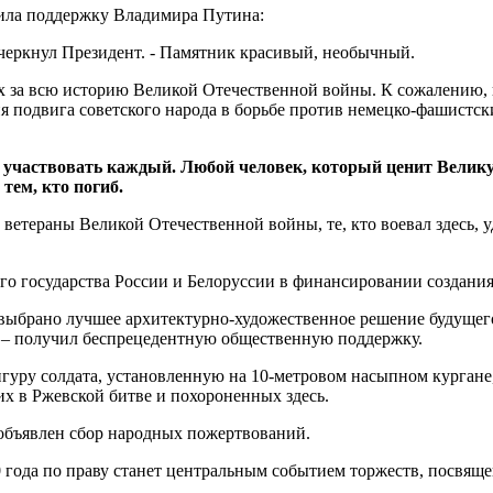
чила поддержку Владимира Путина:
черкнул Президент. - Памятник красивый, необычный.
 за всю историю Великой Отечественной войны. К сожалению, и
подвига советского народа в борьбе против немецко-фашистских
 участвовать каждый. Любой человек, который ценит Великую
 тем, кто погиб.
етераны Великой Отечественной войны, те, кто воевал здесь, у
го государства России и Белоруссии в финансировании создани
 выбрано лучшее архитектурно-художественное решение будущег
 – получил беспрецедентную общественную поддержку.
гуру солдата, установленную на 10-метровом насыпном кургане,
х в Ржевской битве и похороненных здесь.
 объявлен сбор народных пожертвований.
0 года по праву станет центральным событием торжеств, посвя