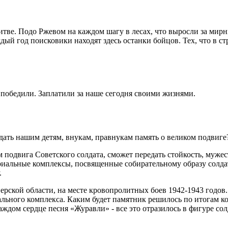
итве. Подо Ржевом на каждом шагу в лесах, что выросли за мирн
дый год поисковики находят здесь останки бойцов. Тех, что в 
 победили. Заплатили за наше сегодня своими жизнями.
дать нашим детям, внукам, правнукам память о великом подвиг
 подвига Советского солдата, сможет передать стойкость, мужес
иальные комплексы, посвященные собирательному образу солдата
.
ерской области, на месте кровопролитных боев 1942-1943 годов
иального комплекса. Каким будет памятник решилось по итогам к
ждом сердце песня «Журавли» - все это отразилось в фигуре солд