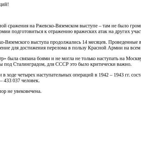
щий!
ной сражения на Ржевско-Вяземском выступе – там не было гро
армии подготовиться к отражению вражеских атак на других учас
о-Вяземского выступа продолжались 14 месяцев. Проведенные в
ение для достижения перелома в пользу Красной Армии на всем 
» была связана боями и не могла не только наступать на Москв
йны под Сталинградом, для СССР это было критически важно.
в ходе четырех наступательных операций в 1942 – 1943 гг. сост
 433 037 человек.
ор не увековечена.