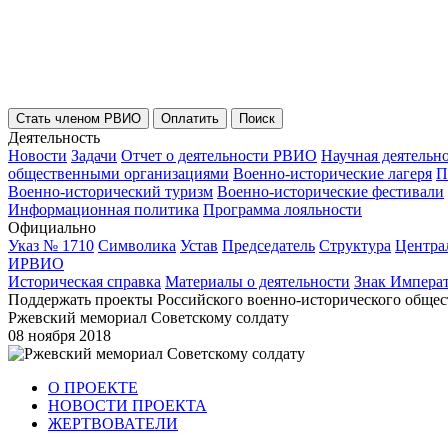
Стать членом РВИО
Оплатить
Поиск
Деятельность
Новости
Задачи
Отчет о деятельности РВИО
Научная деятельн
общественными организациями
Военно-исторические лагеря
П
Военно-исторический туризм
Военно-исторические фестивали
Информационная политика
Программа лояльности
Официально
Указ № 1710
Символика
Устав
Председатель
Структура
Центра
ИРВИО
Историческая справка
Материалы о деятельности
Знак Импера
Поддержать проекты Российского военно-исторического общес
Ржевский мемориал Советскому солдату
08 ноября 2018
О ПРОЕКТЕ
НОВОСТИ ПРОЕКТА
ЖЕРТВОВАТЕЛИ