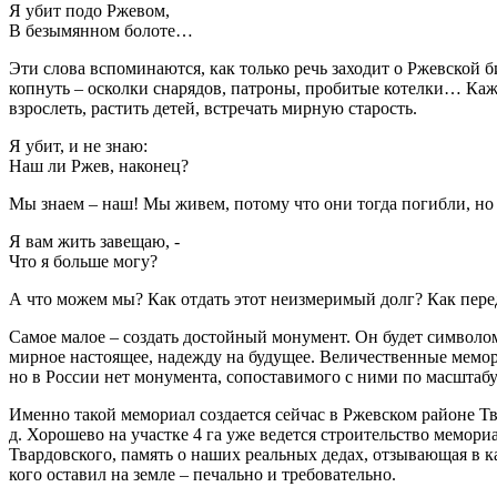
Я убит подо Ржевом,
В безымянном болоте…
Эти слова вспоминаются, как только речь заходит о Ржевской б
копнуть – осколки снарядов, патроны, пробитые котелки… Каж
взрослеть, растить детей, встречать мирную старость.
Я убит, и не знаю:
Наш ли Ржев, наконец?
Мы знаем – наш! Мы живем, потому что они тогда погибли, но
Я вам жить завещаю, -
Что я больше могу?
А что можем мы? Как отдать этот неизмеримый долг? Как пере
Самое малое – создать достойный монумент. Он будет символом
мирное настоящее, надежду на будущее. Величественные мемор
но в России нет монумента, сопоставимого с ними по масштабу
Именно такой мемориал создается сейчас в Ржевском районе Тв
д. Хорошево на участке 4 га уже ведется строительство мемор
Твардовского, память о наших реальных дедах, отзывающая в ка
кого оставил на земле – печально и требовательно.