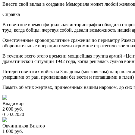
Внести свой вклад в создание Мемориала может любой желаю
Справка
В советское время официальная историография обходила сторо
труд, когда бойцы, жертвуя собой, давали возможность нашей 
Ожесточенные кровопролитные сражения по периметру Ржевск
оборонительные операции имели огромное стратегическое знач
В течение всего этого времени мощнейшая группа армий «Центр
драматической ситуации 1942 года, когда решалась судьба во
Потери советских войск на Западном (московском) направлении 
умершими от ран, пропавшими без вести и попавшими в плен) –
Память об этих жертвах, принесенных нашим народом, до сих п
Владимир
2 000 руб.
01.02.2020
Овчинников Виктор
1 000 руб.