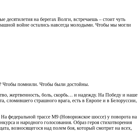
ые десятилетия на берегах Волги, встречаешь – стоит чуть
страшной войне остались навсегда молодыми. Чтобы мы могли
е? Чтобы помнили. Чтобы были достойны.
тво, жертвенность, боль, скорбь… и надежду. На Победу и наше
, сломившего страшного врага, есть в Европе и в Белоруссии,
. На федеральной трассе М9 (Новорижское шоссе) у поворота на
онкурса и народного голосования. Образ героя стихотворения
ата, возносящегося над полем боя, который смотрит на всех,