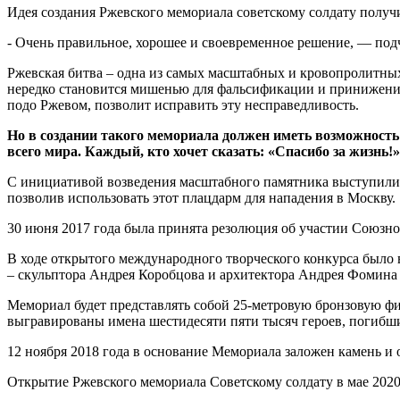
Идея создания Ржевского мемориала советскому солдату полу
- Очень правильное, хорошее и своевременное решение, — под
Ржевская битва – одна из самых масштабных и кровопролитных
нередко становится мишенью для фальсификации и принижения 
подо Ржевом, позволит исправить эту несправедливость.
Но в создании такого мемориала должен иметь возможность
всего мира. Каждый, кто хочет сказать: «Спасибо за жизнь!»
С инициативой возведения масштабного памятника выступили в
позволив использовать этот плацдарм для нападения в Москву.
30 июня 2017 года была принята резолюция об участии Союзно
В ходе открытого международного творческого конкурса было
– скульптора Андрея Коробцова и архитектора Андрея Фомина
Мемориал будет представлять собой 25-метровую бронзовую фи
выгравированы имена шестидесяти пяти тысяч героев, погибши
12 ноября 2018 года в основание Мемориала заложен камень и
Открытие Ржевского мемориала Советскому солдату в мае 202