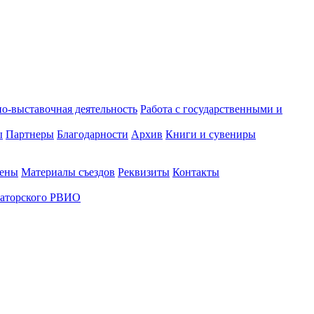
о-выставочная деятельность
Работа с государственными и
ы
Партнеры
Благодарности
Архив
Книги и сувениры
лены
Материалы съездов
Реквизиты
Контакты
аторского РВИО