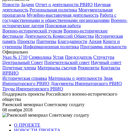
Новости
Задачи
Отчет о деятельности РВИО
Научная
деятельность
Региональная политика
Монументальная
пропаганда
Музейно-выставочная деятельность
Работа с
государственными и общественными организациями
Военно-
исторические лагеря
Поисковая работа
Военно-исторический туризм
Военно-исторические
фестивали
Деятельность Комиссий Общества
Историческая
память
Проекты
Партнеры
Благодарности
Архив
Книги и
сувениры
Информационная политика
Программа лояльности
Официально
Указ № 1710
Символика
Устав
Председатель
Структура
Центральный Совет
Попечительский совет
Научный совет
Почетные члены
Материалы съездов
Реквизиты
Контакты
ИРВИО
Историческая справка
Материалы о деятельности
Знак
Императорского РВИО
Документы Императорского РВИО
Труды Императорского РВИО
Поддержать проекты Российского военно-исторического
общества
Ржевский мемориал Советскому солдату
08 ноября 2018
О ПРОЕКТЕ
НОВОСТИ ПРОЕКТА