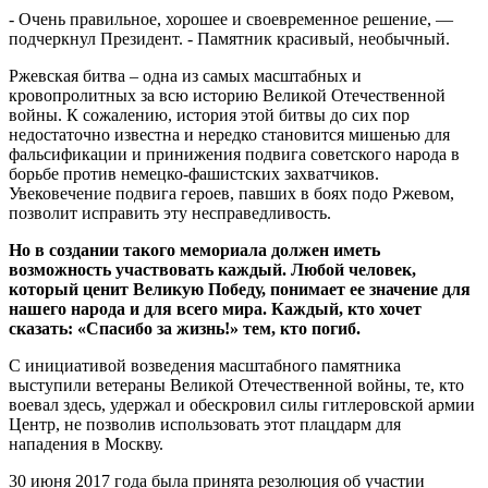
- Очень правильное, хорошее и своевременное решение, —
подчеркнул Президент. - Памятник красивый, необычный.
Ржевская битва – одна из самых масштабных и
кровопролитных за всю историю Великой Отечественной
войны. К сожалению, история этой битвы до сих пор
недостаточно известна и нередко становится мишенью для
фальсификации и принижения подвига советского народа в
борьбе против немецко-фашистских захватчиков.
Увековечение подвига героев, павших в боях подо Ржевом,
позволит исправить эту несправедливость.
Но в создании такого мемориала должен иметь
возможность участвовать каждый. Любой человек,
который ценит Великую Победу, понимает ее значение для
нашего народа и для всего мира. Каждый, кто хочет
сказать: «Спасибо за жизнь!» тем, кто погиб.
С инициативой возведения масштабного памятника
выступили ветераны Великой Отечественной войны, те, кто
воевал здесь, удержал и обескровил силы гитлеровской армии
Центр, не позволив использовать этот плацдарм для
нападения в Москву.
30 июня 2017 года была принята резолюция об участии