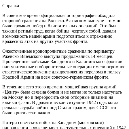
Справка
В советское время официальная историография обходила
стороной сражения на Ржевско-Вяземском выступе – там не
было громких побед и блистательных операций. Это был
тяжкий ратный труд, когда бойцы, жертвуя собой, давали
возможность нашей армии подготовиться к отражению
вражеских атак на других участках фронта.
Ожесточенные кровопролитные сражения по периметру
Ржевско-Вяземского выступа продолжались 14 месяцев.
Проведенные войсками Западного и Калининского фронтов
наступательные и оборонительные операции имели огромное
стратегическое значение для достижения перелома в пользу
Красной Армии на всем советско-германском фронте.
В течение всего этого времени мощнейшая группа армий
«Центр» была связана боями и не могла не только наступать
на Москву, но и перебросить свои отборные дивизии на
южный фланг. В драматической ситуации 1942 года, когда
решалась судьба войны под Сталинградом, для СССР это
было критически важно.
Потери советских войск на Западном (московском)
направлении в ходе четырех наступательных операций в 1942