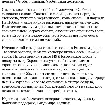
подвиге? Чтобы помнили. Чтобы были достойны.
Самое малое – создать достойный монумент. Он будет
символом подвига Советского солдата, сможет передать
стойкость, мужество, жертвенность, боль, скорбь… и надежду.
На Победу и наше мирное настоящее, надежду на будущее.
Величественные мемориальные комплексы, посвященные
собирательному образу солдата, сломившего страшного врага,
есть в Европе и в Белоруссии, но в России нет монумента,
сопоставимого с ними по масштабу.
Именно такой мемориал создается сейчас в Ржевском районе
Тверской области, на месте кровопролитных боев 1942-1943
годов. На федеральной трассе М9 (Новорижское шоссе) у
поворота на д. Хорошево на участке 4 га уже ведется
строительство мемориального комплекса. Каким будет
памятник решилось по итогам конкурса и народного
голосования. Образ героя стихотворения Твардовского,
память о наших реальных дедах, отзывающая в каждом сердце
песня «Журавли» - все это отразилось в фигуре солдата,
возносящегося над полем боя, который смотрит на всех, кого
оставил на земле – печально и требовательно.
Идея создания Ржевского мемориала советскому солдату
получила поддержку Владимира Путина: