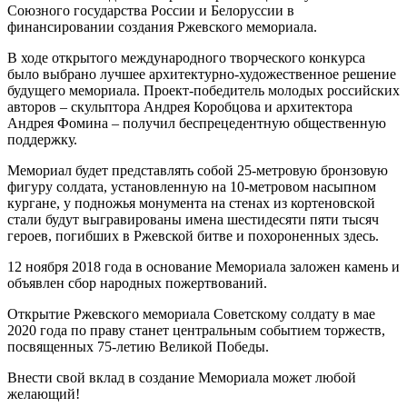
Союзного государства России и Белоруссии в
финансировании создания Ржевского мемориала.
В ходе открытого международного творческого конкурса
было выбрано лучшее архитектурно-художественное решение
будущего мемориала. Проект-победитель молодых российских
авторов – скульптора Андрея Коробцова и архитектора
Андрея Фомина – получил беспрецедентную общественную
поддержку.
Мемориал будет представлять собой 25-метровую бронзовую
фигуру солдата, установленную на 10-метровом насыпном
кургане, у подножья монумента на стенах из кортеновской
стали будут выгравированы имена шестидесяти пяти тысяч
героев, погибших в Ржевской битве и похороненных здесь.
12 ноября 2018 года в основание Мемориала заложен камень и
объявлен сбор народных пожертвований.
Открытие Ржевского мемориала Советскому солдату в мае
2020 года по праву станет центральным событием торжеств,
посвященных 75-летию Великой Победы.
Внести свой вклад в создание Мемориала может любой
желающий!