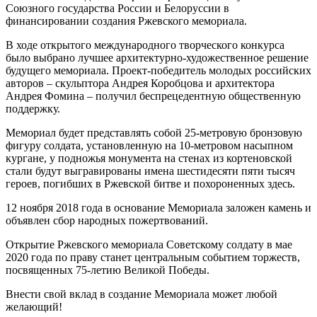
Союзного государства России и Белоруссии в
финансировании создания Ржевского мемориала.
В ходе открытого международного творческого конкурса
было выбрано лучшее архитектурно-художественное решение
будущего мемориала. Проект-победитель молодых российских
авторов – скульптора Андрея Коробцова и архитектора
Андрея Фомина – получил беспрецедентную общественную
поддержку.
Мемориал будет представлять собой 25-метровую бронзовую
фигуру солдата, установленную на 10-метровом насыпном
кургане, у подножья монумента на стенах из кортеновской
стали будут выгравированы имена шестидесяти пяти тысяч
героев, погибших в Ржевской битве и похороненных здесь.
12 ноября 2018 года в основание Мемориала заложен камень и
объявлен сбор народных пожертвований.
Открытие Ржевского мемориала Советскому солдату в мае
2020 года по праву станет центральным событием торжеств,
посвященных 75-летию Великой Победы.
Внести свой вклад в создание Мемориала может любой
желающий!