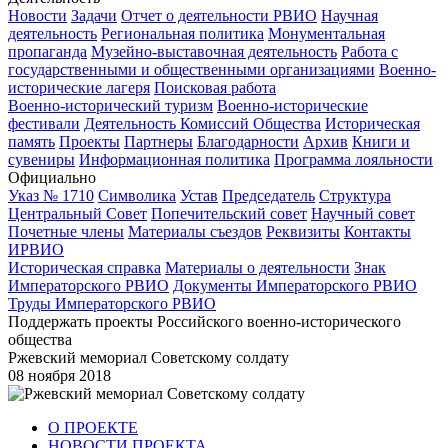
Новости
Задачи
Отчет о деятельности РВИО
Научная
деятельность
Региональная политика
Монументальная
пропаганда
Музейно-выставочная деятельность
Работа с
государственными и общественными организациями
Военно-
исторические лагеря
Поисковая работа
Военно-исторический туризм
Военно-исторические
фестивали
Деятельность Комиссий Общества
Историческая
память
Проекты
Партнеры
Благодарности
Архив
Книги и
сувениры
Информационная политика
Программа лояльности
Официально
Указ № 1710
Символика
Устав
Председатель
Структура
Центральный Совет
Попечительский совет
Научный совет
Почетные члены
Материалы съездов
Реквизиты
Контакты
ИРВИО
Историческая справка
Материалы о деятельности
Знак
Императорского РВИО
Документы Императорского РВИО
Труды Императорского РВИО
Поддержать проекты Российского военно-исторического
общества
Ржевский мемориал Советскому солдату
08 ноября 2018
О ПРОЕКТЕ
НОВОСТИ ПРОЕКТА