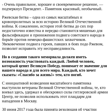
- Очень правильное, хорошее и своевременное решение, —
подчеркнул Президент. - Памятник красивый, необычный.
Ржевская битва – одна из самых масштабных и
кровопролитных за всю историю Великой Отечественной
войны. К сожалению, история этой битвы до сих пор
недостаточно известна и нередко становится мишенью для
фальсификации и принижения подвига советского народа в
борьбе против немецко-фашистских захватчиков.
Увековечение подвига героев, павших в боях подо Ржевом,
позволит исправить эту несправедливость.
Но в создании такого мемориала должен иметь
возможность участвовать каждый. Любой человек,
который ценит Великую Победу, понимает ее значение для
нашего народа и для всего мира. Каждый, кто хочет
сказать: «Спасибо за жизнь!» тем, кто погиб.
С инициативой возведения масштабного памятника
выступили ветераны Великой Отечественной войны, те, кто
воевал здесь, удержал и обескровил силы гитлеровской армии
Центр, не позволив использовать этот плацдарм для
нападения в Москву.
30 июня 2017 года была принята резолюция об участии