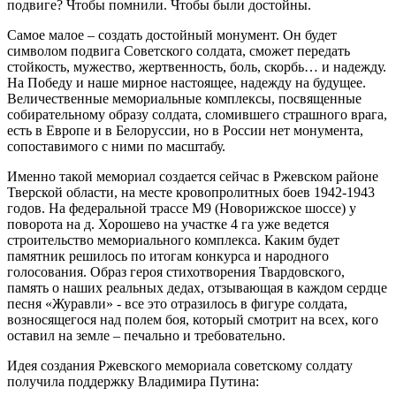
подвиге? Чтобы помнили. Чтобы были достойны.
Самое малое – создать достойный монумент. Он будет
символом подвига Советского солдата, сможет передать
стойкость, мужество, жертвенность, боль, скорбь… и надежду.
На Победу и наше мирное настоящее, надежду на будущее.
Величественные мемориальные комплексы, посвященные
собирательному образу солдата, сломившего страшного врага,
есть в Европе и в Белоруссии, но в России нет монумента,
сопоставимого с ними по масштабу.
Именно такой мемориал создается сейчас в Ржевском районе
Тверской области, на месте кровопролитных боев 1942-1943
годов. На федеральной трассе М9 (Новорижское шоссе) у
поворота на д. Хорошево на участке 4 га уже ведется
строительство мемориального комплекса. Каким будет
памятник решилось по итогам конкурса и народного
голосования. Образ героя стихотворения Твардовского,
память о наших реальных дедах, отзывающая в каждом сердце
песня «Журавли» - все это отразилось в фигуре солдата,
возносящегося над полем боя, который смотрит на всех, кого
оставил на земле – печально и требовательно.
Идея создания Ржевского мемориала советскому солдату
получила поддержку Владимира Путина: