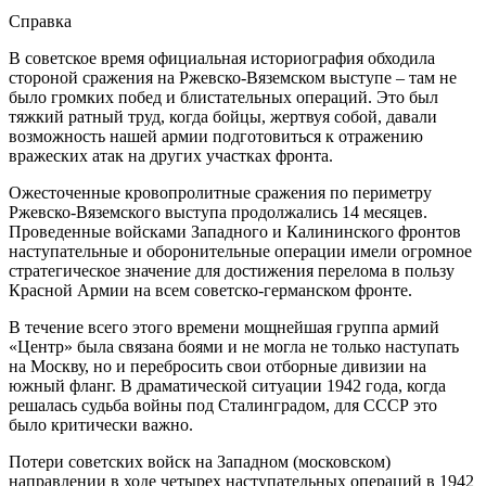
Справка
В советское время официальная историография обходила
стороной сражения на Ржевско-Вяземском выступе – там не
было громких побед и блистательных операций. Это был
тяжкий ратный труд, когда бойцы, жертвуя собой, давали
возможность нашей армии подготовиться к отражению
вражеских атак на других участках фронта.
Ожесточенные кровопролитные сражения по периметру
Ржевско-Вяземского выступа продолжались 14 месяцев.
Проведенные войсками Западного и Калининского фронтов
наступательные и оборонительные операции имели огромное
стратегическое значение для достижения перелома в пользу
Красной Армии на всем советско-германском фронте.
В течение всего этого времени мощнейшая группа армий
«Центр» была связана боями и не могла не только наступать
на Москву, но и перебросить свои отборные дивизии на
южный фланг. В драматической ситуации 1942 года, когда
решалась судьба войны под Сталинградом, для СССР это
было критически важно.
Потери советских войск на Западном (московском)
направлении в ходе четырех наступательных операций в 1942