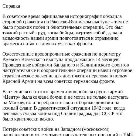
Справка
В советское время официальная историография обходила
стороной сражения на Ржевско-Вяземском выступе – там не
было громких побед и блистательных операций. Это был
тяжкий ратный труд, когда бойцы, жертвуя собой, давали
возможность нашей армии подготовиться к отражению
вражеских атак на других участках фронта.
Ожесточенные кровопролитные сражения по периметру
Ржевско-Вяземского выступа продолжались 14 месяцев.
Проведенные войсками Западного и Калининского фронтов
наступательные и оборонительные операции имели огромное
стратегическое значение для достижения перелома в пользу
Красной Армии на всем советско-германском фронте.
В течение всего этого времени мощнейшая группа армий
«Центр» была связана боями и не могла не только наступать
на Москву, но и перебросить свои отборные дивизии на
южный фланг. В драматической ситуации 1942 года, когда
решалась судьба войны под Сталинградом, для СССР это
было критически важно.
Потери советских войск на Западном (московском)
направлении в ходе четырех наступательных операций в 1942