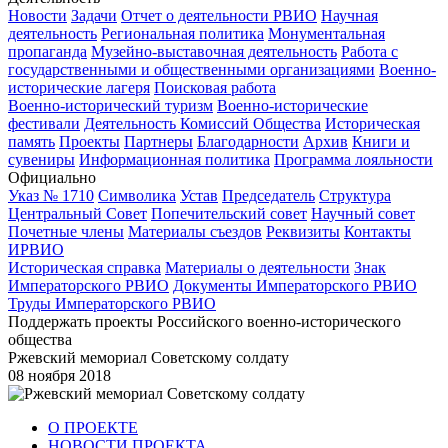
Новости
Задачи
Отчет о деятельности РВИО
Научная
деятельность
Региональная политика
Монументальная
пропаганда
Музейно-выставочная деятельность
Работа с
государственными и общественными организациями
Военно-
исторические лагеря
Поисковая работа
Военно-исторический туризм
Военно-исторические
фестивали
Деятельность Комиссий Общества
Историческая
память
Проекты
Партнеры
Благодарности
Архив
Книги и
сувениры
Информационная политика
Программа лояльности
Официально
Указ № 1710
Символика
Устав
Председатель
Структура
Центральный Совет
Попечительский совет
Научный совет
Почетные члены
Материалы съездов
Реквизиты
Контакты
ИРВИО
Историческая справка
Материалы о деятельности
Знак
Императорского РВИО
Документы Императорского РВИО
Труды Императорского РВИО
Поддержать проекты Российского военно-исторического
общества
Ржевский мемориал Советскому солдату
08 ноября 2018
О ПРОЕКТЕ
НОВОСТИ ПРОЕКТА