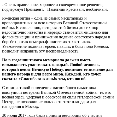
- Очень правильное, хорошее и своевременное решение, —
подчеркнул Президент. - Памятник красивый, необычный.
Ржевская битва – одна из самых масштабных и
кровопролитных за всю историю Великой Отечественной
войны. К сожалению, история этой битвы до сих пор
недостаточно известна и нередко становится мишенью для
фальсификации и принижения подвига советского народа в
борьбе против немецко-фашистских захватчиков.
Увековечение подвига героев, павших в боях подо Ржевом,
позволит исправить эту несправедливость.
Но в создании такого мемориала должен иметь
возможность участвовать каждый. Любой человек,
который ценит Великую Победу, понимает ее значение для
нашего народа и для всего мира. Каждый, кто хочет
сказать: «Спасибо за жизнь!» тем, кто погиб.
С инициативой возведения масштабного памятника
выступили ветераны Великой Отечественной войны, те, кто
воевал здесь, удержал и обескровил силы гитлеровской армии
Центр, не позволив использовать этот плацдарм для
нападения в Москву.
30 июня 2017 года была принята резолюция об участии