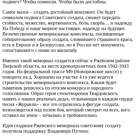
подвиге? Чтобы помнили. Чтобы были достойны.
Самое малое – создать достойный монумент. Он будет
символом подвига Советского солдата, сможет передать
стойкость, мужество, жертвенность, боль, скорбь… и надежду.
На Победу и наше мирное настоящее, надежду на будущее.
Величественные мемориальные комплексы, посвященные
собирательному образу солдата, сломившего страшного врага,
есть в Европе и в Белоруссии, но в России нет монумента,
сопоставимого с ними по масштабу.
Именно такой мемориал создается сейчас в Ржевском районе
Тверской области, на месте кровопролитных боев 1942-1943
годов. На федеральной трассе М9 (Новорижское шоссе) у
поворота на д. Хорошево на участке 4 га уже ведется
строительство мемориального комплекса. Каким будет
памятник решилось по итогам конкурса и народного
голосования. Образ героя стихотворения Твардовского,
память о наших реальных дедах, отзывающая в каждом сердце
песня «Журавли» - все это отразилось в фигуре солдата,
возносящегося над полем боя, который смотрит на всех, кого
оставил на земле – печально и требовательно.
Идея создания Ржевского мемориала советскому солдату
получила поддержку Владимира Путина: