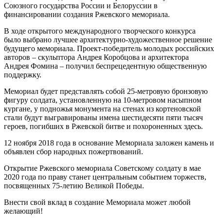
Союзного государства России и Белоруссии в
финансировании создания Ржевского мемориала.
В ходе открытого международного творческого конкурса
было выбрано лучшее архитектурно-художественное решение
будущего мемориала. Проект-победитель молодых российских
авторов – скульптора Андрея Коробцова и архитектора
Андрея Фомина – получил беспрецедентную общественную
поддержку.
Мемориал будет представлять собой 25-метровую бронзовую
фигуру солдата, установленную на 10-метровом насыпном
кургане, у подножья монумента на стенах из кортеновской
стали будут выгравированы имена шестидесяти пяти тысяч
героев, погибших в Ржевской битве и похороненных здесь.
12 ноября 2018 года в основание Мемориала заложен камень и
объявлен сбор народных пожертвований.
Открытие Ржевского мемориала Советскому солдату в мае
2020 года по праву станет центральным событием торжеств,
посвященных 75-летию Великой Победы.
Внести свой вклад в создание Мемориала может любой
желающий!