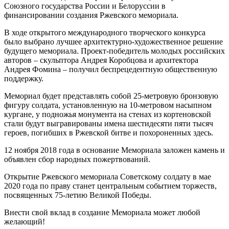
Союзного государства России и Белоруссии в
финансировании создания Ржевского мемориала.
В ходе открытого международного творческого конкурса
было выбрано лучшее архитектурно-художественное решение
будущего мемориала. Проект-победитель молодых российских
авторов – скульптора Андрея Коробцова и архитектора
Андрея Фомина – получил беспрецедентную общественную
поддержку.
Мемориал будет представлять собой 25-метровую бронзовую
фигуру солдата, установленную на 10-метровом насыпном
кургане, у подножья монумента на стенах из кортеновской
стали будут выгравированы имена шестидесяти пяти тысяч
героев, погибших в Ржевской битве и похороненных здесь.
12 ноября 2018 года в основание Мемориала заложен камень и
объявлен сбор народных пожертвований.
Открытие Ржевского мемориала Советскому солдату в мае
2020 года по праву станет центральным событием торжеств,
посвященных 75-летию Великой Победы.
Внести свой вклад в создание Мемориала может любой
желающий!