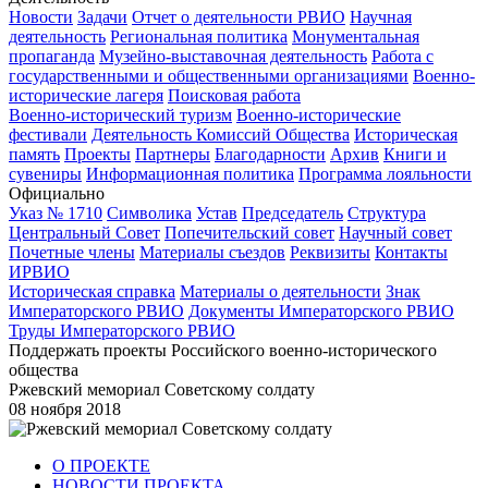
Новости
Задачи
Отчет о деятельности РВИО
Научная
деятельность
Региональная политика
Монументальная
пропаганда
Музейно-выставочная деятельность
Работа с
государственными и общественными организациями
Военно-
исторические лагеря
Поисковая работа
Военно-исторический туризм
Военно-исторические
фестивали
Деятельность Комиссий Общества
Историческая
память
Проекты
Партнеры
Благодарности
Архив
Книги и
сувениры
Информационная политика
Программа лояльности
Официально
Указ № 1710
Символика
Устав
Председатель
Структура
Центральный Совет
Попечительский совет
Научный совет
Почетные члены
Материалы съездов
Реквизиты
Контакты
ИРВИО
Историческая справка
Материалы о деятельности
Знак
Императорского РВИО
Документы Императорского РВИО
Труды Императорского РВИО
Поддержать проекты Российского военно-исторического
общества
Ржевский мемориал Советскому солдату
08 ноября 2018
О ПРОЕКТЕ
НОВОСТИ ПРОЕКТА