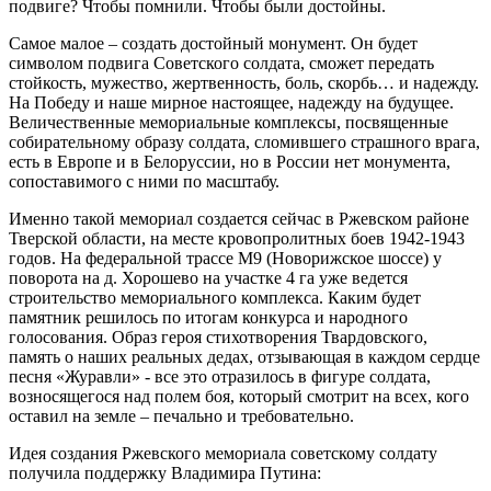
подвиге? Чтобы помнили. Чтобы были достойны.
Самое малое – создать достойный монумент. Он будет
символом подвига Советского солдата, сможет передать
стойкость, мужество, жертвенность, боль, скорбь… и надежду.
На Победу и наше мирное настоящее, надежду на будущее.
Величественные мемориальные комплексы, посвященные
собирательному образу солдата, сломившего страшного врага,
есть в Европе и в Белоруссии, но в России нет монумента,
сопоставимого с ними по масштабу.
Именно такой мемориал создается сейчас в Ржевском районе
Тверской области, на месте кровопролитных боев 1942-1943
годов. На федеральной трассе М9 (Новорижское шоссе) у
поворота на д. Хорошево на участке 4 га уже ведется
строительство мемориального комплекса. Каким будет
памятник решилось по итогам конкурса и народного
голосования. Образ героя стихотворения Твардовского,
память о наших реальных дедах, отзывающая в каждом сердце
песня «Журавли» - все это отразилось в фигуре солдата,
возносящегося над полем боя, который смотрит на всех, кого
оставил на земле – печально и требовательно.
Идея создания Ржевского мемориала советскому солдату
получила поддержку Владимира Путина: