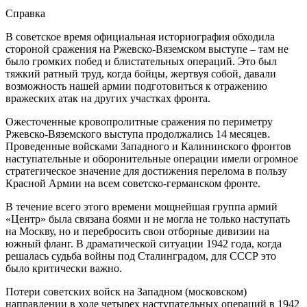
Справка
В советское время официальная историография обходила
стороной сражения на Ржевско-Вяземском выступе – там не
было громких побед и блистательных операций. Это был
тяжкий ратный труд, когда бойцы, жертвуя собой, давали
возможность нашей армии подготовиться к отражению
вражеских атак на других участках фронта.
Ожесточенные кровопролитные сражения по периметру
Ржевско-Вяземского выступа продолжались 14 месяцев.
Проведенные войсками Западного и Калининского фронтов
наступательные и оборонительные операции имели огромное
стратегическое значение для достижения перелома в пользу
Красной Армии на всем советско-германском фронте.
В течение всего этого времени мощнейшая группа армий
«Центр» была связана боями и не могла не только наступать
на Москву, но и перебросить свои отборные дивизии на
южный фланг. В драматической ситуации 1942 года, когда
решалась судьба войны под Сталинградом, для СССР это
было критически важно.
Потери советских войск на Западном (московском)
направлении в ходе четырех наступательных операций в 1942