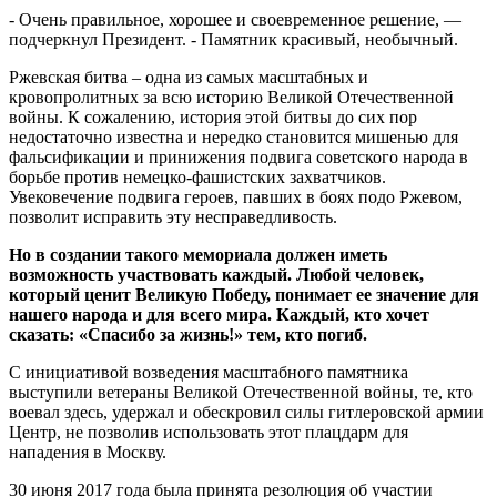
- Очень правильное, хорошее и своевременное решение, —
подчеркнул Президент. - Памятник красивый, необычный.
Ржевская битва – одна из самых масштабных и
кровопролитных за всю историю Великой Отечественной
войны. К сожалению, история этой битвы до сих пор
недостаточно известна и нередко становится мишенью для
фальсификации и принижения подвига советского народа в
борьбе против немецко-фашистских захватчиков.
Увековечение подвига героев, павших в боях подо Ржевом,
позволит исправить эту несправедливость.
Но в создании такого мемориала должен иметь
возможность участвовать каждый. Любой человек,
который ценит Великую Победу, понимает ее значение для
нашего народа и для всего мира. Каждый, кто хочет
сказать: «Спасибо за жизнь!» тем, кто погиб.
С инициативой возведения масштабного памятника
выступили ветераны Великой Отечественной войны, те, кто
воевал здесь, удержал и обескровил силы гитлеровской армии
Центр, не позволив использовать этот плацдарм для
нападения в Москву.
30 июня 2017 года была принята резолюция об участии