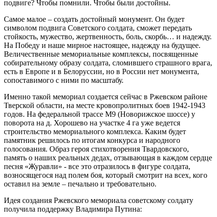
подвиге? Чтобы помнили. Чтобы были достойны.
Самое малое – создать достойный монумент. Он будет
символом подвига Советского солдата, сможет передать
стойкость, мужество, жертвенность, боль, скорбь… и надежду.
На Победу и наше мирное настоящее, надежду на будущее.
Величественные мемориальные комплексы, посвященные
собирательному образу солдата, сломившего страшного врага,
есть в Европе и в Белоруссии, но в России нет монумента,
сопоставимого с ними по масштабу.
Именно такой мемориал создается сейчас в Ржевском районе
Тверской области, на месте кровопролитных боев 1942-1943
годов. На федеральной трассе М9 (Новорижское шоссе) у
поворота на д. Хорошево на участке 4 га уже ведется
строительство мемориального комплекса. Каким будет
памятник решилось по итогам конкурса и народного
голосования. Образ героя стихотворения Твардовского,
память о наших реальных дедах, отзывающая в каждом сердце
песня «Журавли» - все это отразилось в фигуре солдата,
возносящегося над полем боя, который смотрит на всех, кого
оставил на земле – печально и требовательно.
Идея создания Ржевского мемориала советскому солдату
получила поддержку Владимира Путина: