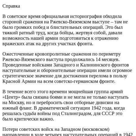
Справка
В советское время официальная историография обходила
стороной сражения на Ржевско-Вяземском выступе – там не
было громких побед и блистательных операций. Это был
тяжкий ратный труд, когда бойцы, жертвуя собой, давали
возможность нашей армии подготовиться к отражению
вражеских атак на других участках фронта.
Ожесточенные кровопролитные сражения по периметру
Ржевско-Вяземского выступа продолжались 14 месяцев.
Проведенные войсками Западного и Калининского фронтов
наступательные и оборонительные операции имели огромное
стратегическое значение для достижения перелома в пользу
Красной Армии на всем советско-германском фронте.
В течение всего этого времени мощнейшая группа армий
«Центр» была связана боями и не могла не только наступать
на Москву, но и перебросить свои отборные дивизии на
южный фланг. В драматической ситуации 1942 года, когда
решалась судьба войны под Сталинградом, для СССР это
было критически важно.
Потери советских войск на Западном (московском)
направлении в ходе четырех наступательных операций в 1942