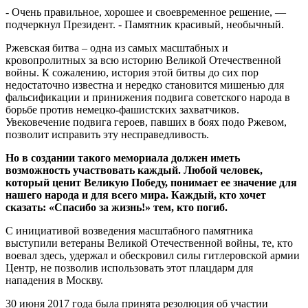
- Очень правильное, хорошее и своевременное решение, —
подчеркнул Президент. - Памятник красивый, необычный.
Ржевская битва – одна из самых масштабных и
кровопролитных за всю историю Великой Отечественной
войны. К сожалению, история этой битвы до сих пор
недостаточно известна и нередко становится мишенью для
фальсификации и принижения подвига советского народа в
борьбе против немецко-фашистских захватчиков.
Увековечение подвига героев, павших в боях подо Ржевом,
позволит исправить эту несправедливость.
Но в создании такого мемориала должен иметь
возможность участвовать каждый. Любой человек,
который ценит Великую Победу, понимает ее значение для
нашего народа и для всего мира. Каждый, кто хочет
сказать: «Спасибо за жизнь!» тем, кто погиб.
С инициативой возведения масштабного памятника
выступили ветераны Великой Отечественной войны, те, кто
воевал здесь, удержал и обескровил силы гитлеровской армии
Центр, не позволив использовать этот плацдарм для
нападения в Москву.
30 июня 2017 года была принята резолюция об участии