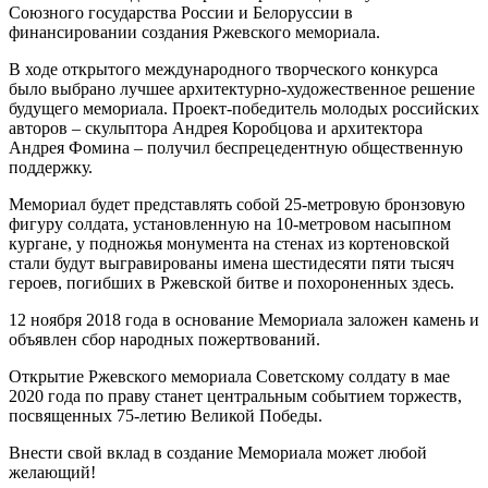
Союзного государства России и Белоруссии в
финансировании создания Ржевского мемориала.
В ходе открытого международного творческого конкурса
было выбрано лучшее архитектурно-художественное решение
будущего мемориала. Проект-победитель молодых российских
авторов – скульптора Андрея Коробцова и архитектора
Андрея Фомина – получил беспрецедентную общественную
поддержку.
Мемориал будет представлять собой 25-метровую бронзовую
фигуру солдата, установленную на 10-метровом насыпном
кургане, у подножья монумента на стенах из кортеновской
стали будут выгравированы имена шестидесяти пяти тысяч
героев, погибших в Ржевской битве и похороненных здесь.
12 ноября 2018 года в основание Мемориала заложен камень и
объявлен сбор народных пожертвований.
Открытие Ржевского мемориала Советскому солдату в мае
2020 года по праву станет центральным событием торжеств,
посвященных 75-летию Великой Победы.
Внести свой вклад в создание Мемориала может любой
желающий!