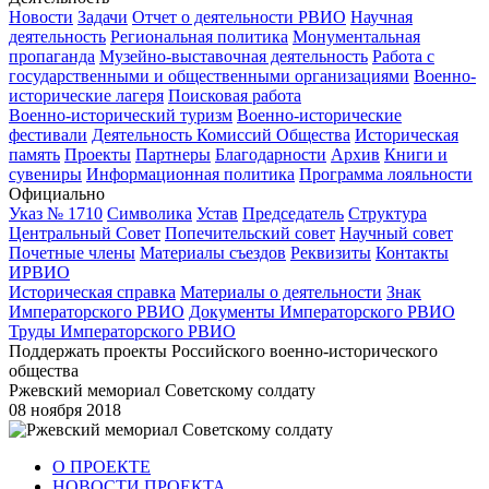
Новости
Задачи
Отчет о деятельности РВИО
Научная
деятельность
Региональная политика
Монументальная
пропаганда
Музейно-выставочная деятельность
Работа с
государственными и общественными организациями
Военно-
исторические лагеря
Поисковая работа
Военно-исторический туризм
Военно-исторические
фестивали
Деятельность Комиссий Общества
Историческая
память
Проекты
Партнеры
Благодарности
Архив
Книги и
сувениры
Информационная политика
Программа лояльности
Официально
Указ № 1710
Символика
Устав
Председатель
Структура
Центральный Совет
Попечительский совет
Научный совет
Почетные члены
Материалы съездов
Реквизиты
Контакты
ИРВИО
Историческая справка
Материалы о деятельности
Знак
Императорского РВИО
Документы Императорского РВИО
Труды Императорского РВИО
Поддержать проекты Российского военно-исторического
общества
Ржевский мемориал Советскому солдату
08 ноября 2018
О ПРОЕКТЕ
НОВОСТИ ПРОЕКТА