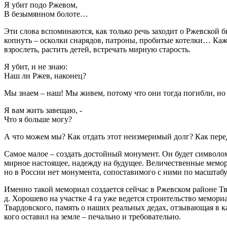
Я убит подо Ржевом,
В безымянном болоте…
Эти слова вспоминаются, как только речь заходит о Ржевской б
копнуть – осколки снарядов, патроны, пробитые котелки… Каж
взрослеть, растить детей, встречать мирную старость.
Я убит, и не знаю:
Наш ли Ржев, наконец?
Мы знаем – наш! Мы живем, потому что они тогда погибли, но
Я вам жить завещаю, -
Что я больше могу?
А что можем мы? Как отдать этот неизмеримый долг? Как пере
Самое малое – создать достойный монумент. Он будет символом
мирное настоящее, надежду на будущее. Величественные мемор
но в России нет монумента, сопоставимого с ними по масштабу
Именно такой мемориал создается сейчас в Ржевском районе Тв
д. Хорошево на участке 4 га уже ведется строительство мемор
Твардовского, память о наших реальных дедах, отзывающая в ка
кого оставил на земле – печально и требовательно.