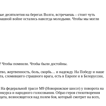
ые десятилетия на берегах Волги, встречаешь – стоит чуть
страшной войне остались навсегда молодыми. Чтобы мы могли
е? Чтобы помнили. Чтобы были достойны.
тво, жертвенность, боль, скорбь… и надежду. На Победу и наше
, сломившего страшного врага, есть в Европе и в Белоруссии,
. На федеральной трассе М9 (Новорижское шоссе) у поворота на
онкурса и народного голосования. Образ героя стихотворения
ата, возносящегося над полем боя, который смотрит на всех,