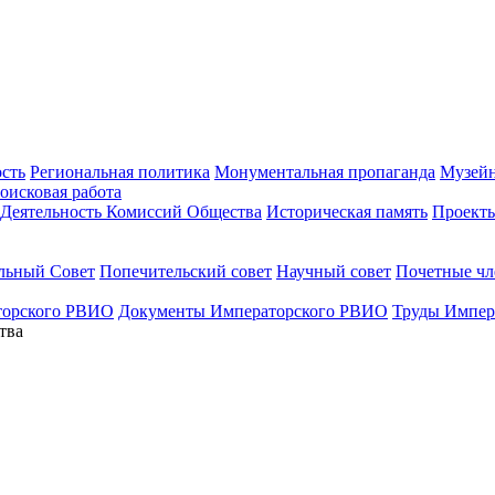
ость
Региональная политика
Монументальная пропаганда
Музейн
оисковая работа
Деятельность Комиссий Общества
Историческая память
Проект
льный Совет
Попечительский совет
Научный совет
Почетные ч
торского РВИО
Документы Императорского РВИО
Труды Импер
тва