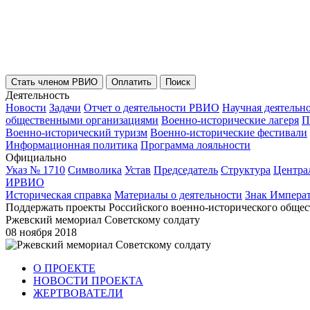
Стать членом РВИО
Оплатить
Поиск
Деятельность
Новости
Задачи
Отчет о деятельности РВИО
Научная деятельн
общественными организациями
Военно-исторические лагеря
П
Военно-исторический туризм
Военно-исторические фестивали
Информационная политика
Программа лояльности
Официально
Указ № 1710
Символика
Устав
Председатель
Структура
Центра
ИРВИО
Историческая справка
Материалы о деятельности
Знак Импера
Поддержать проекты Российского военно-исторического общес
Ржевский мемориал Советскому солдату
08 ноября 2018
О ПРОЕКТЕ
НОВОСТИ ПРОЕКТА
ЖЕРТВОВАТЕЛИ