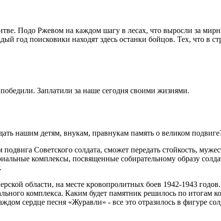
итве. Подо Ржевом на каждом шагу в лесах, что выросли за мирн
дый год поисковики находят здесь останки бойцов. Тех, что в 
 победили. Заплатили за наше сегодня своими жизнями.
дать нашим детям, внукам, правнукам память о великом подвиг
 подвига Советского солдата, сможет передать стойкость, мужес
иальные комплексы, посвященные собирательному образу солдата
.
ерской области, на месте кровопролитных боев 1942-1943 годов
иального комплекса. Каким будет памятник решилось по итогам к
ждом сердце песня «Журавли» - все это отразилось в фигуре солд