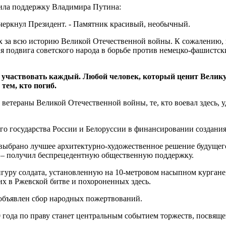
чила поддержку Владимира Путина:
черкнул Президент. - Памятник красивый, необычный.
 за всю историю Великой Отечественной войны. К сожалению, и
подвига советского народа в борьбе против немецко-фашистских
 участвовать каждый. Любой человек, который ценит Великую
 тем, кто погиб.
етераны Великой Отечественной войны, те, кто воевал здесь, у
го государства России и Белоруссии в финансировании создани
 выбрано лучшее архитектурно-художественное решение будущег
 – получил беспрецедентную общественную поддержку.
гуру солдата, установленную на 10-метровом насыпном кургане,
х в Ржевской битве и похороненных здесь.
 объявлен сбор народных пожертвований.
0 года по праву станет центральным событием торжеств, посвя