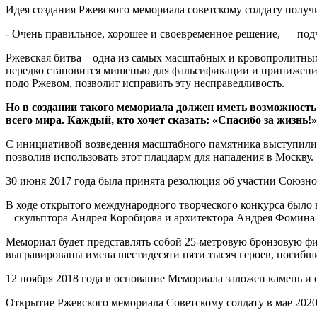
Идея создания Ржевского мемориала советскому солдату полу
- Очень правильное, хорошее и своевременное решение, — под
Ржевская битва – одна из самых масштабных и кровопролитных
нередко становится мишенью для фальсификации и принижения 
подо Ржевом, позволит исправить эту несправедливость.
Но в создании такого мемориала должен иметь возможность
всего мира. Каждый, кто хочет сказать: «Спасибо за жизнь!»
С инициативой возведения масштабного памятника выступили в
позволив использовать этот плацдарм для нападения в Москву.
30 июня 2017 года была принята резолюция об участии Союзно
В ходе открытого международного творческого конкурса было
– скульптора Андрея Коробцова и архитектора Андрея Фомина
Мемориал будет представлять собой 25-метровую бронзовую фи
выгравированы имена шестидесяти пяти тысяч героев, погибши
12 ноября 2018 года в основание Мемориала заложен камень и
Открытие Ржевского мемориала Советскому солдату в мае 202