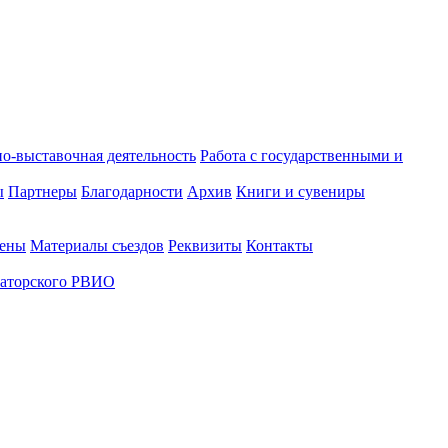
о-выставочная деятельность
Работа с государственными и
ы
Партнеры
Благодарности
Архив
Книги и сувениры
лены
Материалы съездов
Реквизиты
Контакты
аторского РВИО