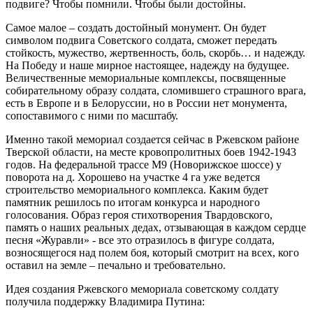
подвиге? Чтобы помнили. Чтобы были достойны.
Самое малое – создать достойный монумент. Он будет
символом подвига Советского солдата, сможет передать
стойкость, мужество, жертвенность, боль, скорбь… и надежду.
На Победу и наше мирное настоящее, надежду на будущее.
Величественные мемориальные комплексы, посвященные
собирательному образу солдата, сломившего страшного врага,
есть в Европе и в Белоруссии, но в России нет монумента,
сопоставимого с ними по масштабу.
Именно такой мемориал создается сейчас в Ржевском районе
Тверской области, на месте кровопролитных боев 1942-1943
годов. На федеральной трассе М9 (Новорижское шоссе) у
поворота на д. Хорошево на участке 4 га уже ведется
строительство мемориального комплекса. Каким будет
памятник решилось по итогам конкурса и народного
голосования. Образ героя стихотворения Твардовского,
память о наших реальных дедах, отзывающая в каждом сердце
песня «Журавли» - все это отразилось в фигуре солдата,
возносящегося над полем боя, который смотрит на всех, кого
оставил на земле – печально и требовательно.
Идея создания Ржевского мемориала советскому солдату
получила поддержку Владимира Путина: