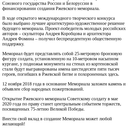
Союзного государства России и Белоруссии в
финансировании создания Ржевского мемориала.
В ходе открытого международного творческого конкурса
было выбрано лучшее архитектурно-художественное решение
будущего мемориала. Проект-победитель молодых российских
авторов – скульптора Андрея Коробцова и архитектора
Андрея Фомина – получил беспрецедентную общественную
поддержку.
Мемориал будет представлять собой 25-метровую бронзовую
фигуру солдата, установленную на 10-метровом насыпном
кургане, у подножья монумента на стенах из кортеновской
стали будут выгравированы имена шестидесяти пяти тысяч
героев, погибших в Ржевской битве и похороненных здесь.
12 ноября 2018 года в основание Мемориала заложен камень и
объявлен сбор народных пожертвований.
Открытие Ржевского мемориала Советскому солдату в мае
2020 года по праву станет центральным событием торжеств,
посвященных 75-летию Великой Победы.
Внести свой вклад в создание Мемориала может любой
желающий!