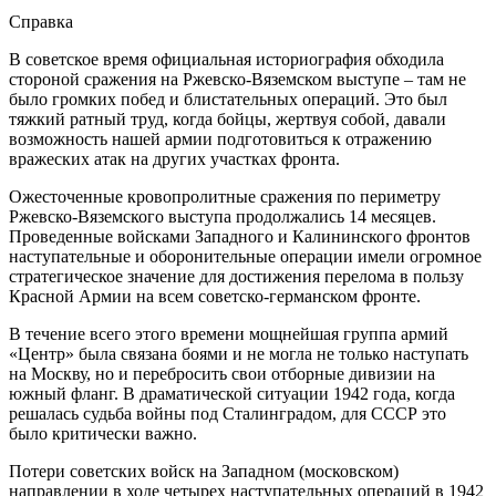
Справка
В советское время официальная историография обходила
стороной сражения на Ржевско-Вяземском выступе – там не
было громких побед и блистательных операций. Это был
тяжкий ратный труд, когда бойцы, жертвуя собой, давали
возможность нашей армии подготовиться к отражению
вражеских атак на других участках фронта.
Ожесточенные кровопролитные сражения по периметру
Ржевско-Вяземского выступа продолжались 14 месяцев.
Проведенные войсками Западного и Калининского фронтов
наступательные и оборонительные операции имели огромное
стратегическое значение для достижения перелома в пользу
Красной Армии на всем советско-германском фронте.
В течение всего этого времени мощнейшая группа армий
«Центр» была связана боями и не могла не только наступать
на Москву, но и перебросить свои отборные дивизии на
южный фланг. В драматической ситуации 1942 года, когда
решалась судьба войны под Сталинградом, для СССР это
было критически важно.
Потери советских войск на Западном (московском)
направлении в ходе четырех наступательных операций в 1942