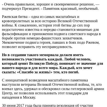
- Очень правильное, хорошее и своевременное решение, —
подчеркнул Президент. - Памятник красивый, необычный.
Ржевская битва – одна из самых масштабных и
кровопролитных за всю историю Великой Отечественной
войны. К сожалению, история этой битвы до сих пор
недостаточно известна и нередко становится мишенью для
фальсификации и принижения подвига советского народа в
борьбе против немецко-фашистских захватчиков.
Увековечение подвига героев, павших в боях подо Ржевом,
позволит исправить эту несправедливость.
Но в создании такого мемориала должен иметь
возможность участвовать каждый. Любой человек,
который ценит Великую Победу, понимает ее значение для
нашего народа и для всего мира. Каждый, кто хочет
сказать: «Спасибо за жизнь!» тем, кто погиб.
С инициативой возведения масштабного памятника
выступили ветераны Великой Отечественной войны, те, кто
воевал здесь, удержал и обескровил силы гитлеровской армии
Центр, не позволив использовать этот плацдарм для
нападения в Москву.
30 июня 2017 года была принята резолюция об участии