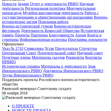
Новости
Задачи
Отчет о деятельности РВИО
Научная
деятельность
Региональная политика
Монументальная
пропаганда
Музейно-выставочная деятельность
Работа с
государственными и общественными организациями
Военно-
исторические лагеря
Поисковая работа
Военно-исторический туризм
Военно-исторические
фестивали
Деятельность Комиссий Общества
Историческая
память
Проекты
Партнеры
Благодарности
Архив
Книги и
сувениры
Информационная политика
Программа лояльности
Официально
Указ № 1710
Символика
Устав
Председатель
Структура
Центральный Совет
Попечительский совет
Научный совет
Почетные члены
Материалы съездов
Реквизиты
Контакты
ИРВИО
Историческая справка
Материалы о деятельности
Знак
Императорского РВИО
Документы Императорского РВИО
Труды Императорского РВИО
Поддержать проекты Российского военно-исторического
общества
Ржевский мемориал Советскому солдату
08 ноября 2018
О ПРОЕКТЕ
НОВОСТИ ПРОЕКТА