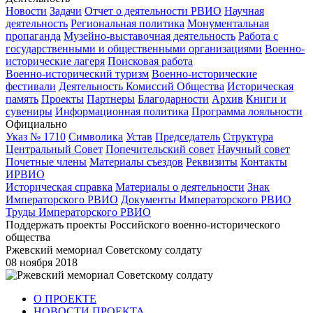
Новости
Задачи
Отчет о деятельности РВИО
Научная
деятельность
Региональная политика
Монументальная
пропаганда
Музейно-выставочная деятельность
Работа с
государственными и общественными организациями
Военно-
исторические лагеря
Поисковая работа
Военно-исторический туризм
Военно-исторические
фестивали
Деятельность Комиссий Общества
Историческая
память
Проекты
Партнеры
Благодарности
Архив
Книги и
сувениры
Информационная политика
Программа лояльности
Официально
Указ № 1710
Символика
Устав
Председатель
Структура
Центральный Совет
Попечительский совет
Научный совет
Почетные члены
Материалы съездов
Реквизиты
Контакты
ИРВИО
Историческая справка
Материалы о деятельности
Знак
Императорского РВИО
Документы Императорского РВИО
Труды Императорского РВИО
Поддержать проекты Российского военно-исторического
общества
Ржевский мемориал Советскому солдату
08 ноября 2018
О ПРОЕКТЕ
НОВОСТИ ПРОЕКТА