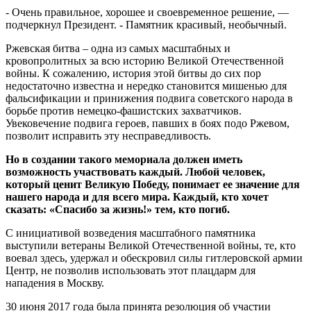
- Очень правильное, хорошее и своевременное решение, —
подчеркнул Президент. - Памятник красивый, необычный.
Ржевская битва – одна из самых масштабных и
кровопролитных за всю историю Великой Отечественной
войны. К сожалению, история этой битвы до сих пор
недостаточно известна и нередко становится мишенью для
фальсификации и принижения подвига советского народа в
борьбе против немецко-фашистских захватчиков.
Увековечение подвига героев, павших в боях подо Ржевом,
позволит исправить эту несправедливость.
Но в создании такого мемориала должен иметь
возможность участвовать каждый. Любой человек,
который ценит Великую Победу, понимает ее значение для
нашего народа и для всего мира. Каждый, кто хочет
сказать: «Спасибо за жизнь!» тем, кто погиб.
С инициативой возведения масштабного памятника
выступили ветераны Великой Отечественной войны, те, кто
воевал здесь, удержал и обескровил силы гитлеровской армии
Центр, не позволив использовать этот плацдарм для
нападения в Москву.
30 июня 2017 года была принята резолюция об участии