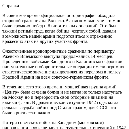
Справка
В советское время официальная историография обходила
стороной сражения на Ржевско-Вяземском выступе – там не
было громких побед и блистательных операций. Это был
тяжкий ратный труд, когда бойцы, жертвуя собой, давали
возможность нашей армии подготовиться к отражению
вражеских атак на других участках фронта.
Ожесточенные кровопролитные сражения по периметру
Ржевско-Вяземского выступа продолжались 14 месяцев.
Проведенные войсками Западного и Калининского фронтов
наступательные и оборонительные операции имели огромное
стратегическое значение для достижения перелома в пользу
Красной Армии на всем советско-германском фронте.
В течение всего этого времени мощнейшая группа армий
«Центр» была связана боями и не могла не только наступать
на Москву, но и перебросить свои отборные дивизии на
южный фланг. В драматической ситуации 1942 года, когда
решалась судьба войны под Сталинградом, для СССР это
было критически важно.
Потери советских войск на Западном (московском)
направлении в ходе четырех наступательных операций в 1942