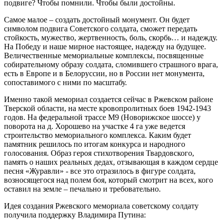
подвиге? Чтобы помнили. Чтобы были достойны.
Самое малое – создать достойный монумент. Он будет
символом подвига Советского солдата, сможет передать
стойкость, мужество, жертвенность, боль, скорбь… и надежду.
На Победу и наше мирное настоящее, надежду на будущее.
Величественные мемориальные комплексы, посвященные
собирательному образу солдата, сломившего страшного врага,
есть в Европе и в Белоруссии, но в России нет монумента,
сопоставимого с ними по масштабу.
Именно такой мемориал создается сейчас в Ржевском районе
Тверской области, на месте кровопролитных боев 1942-1943
годов. На федеральной трассе М9 (Новорижское шоссе) у
поворота на д. Хорошево на участке 4 га уже ведется
строительство мемориального комплекса. Каким будет
памятник решилось по итогам конкурса и народного
голосования. Образ героя стихотворения Твардовского,
память о наших реальных дедах, отзывающая в каждом сердце
песня «Журавли» - все это отразилось в фигуре солдата,
возносящегося над полем боя, который смотрит на всех, кого
оставил на земле – печально и требовательно.
Идея создания Ржевского мемориала советскому солдату
получила поддержку Владимира Путина: