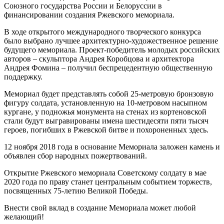
Союзного государства России и Белоруссии в
финансировании создания Ржевского мемориала.
В ходе открытого международного творческого конкурса
было выбрано лучшее архитектурно-художественное решение
будущего мемориала. Проект-победитель молодых российских
авторов – скульптора Андрея Коробцова и архитектора
Андрея Фомина – получил беспрецедентную общественную
поддержку.
Мемориал будет представлять собой 25-метровую бронзовую
фигуру солдата, установленную на 10-метровом насыпном
кургане, у подножья монумента на стенах из кортеновской
стали будут выгравированы имена шестидесяти пяти тысяч
героев, погибших в Ржевской битве и похороненных здесь.
12 ноября 2018 года в основание Мемориала заложен камень и
объявлен сбор народных пожертвований.
Открытие Ржевского мемориала Советскому солдату в мае
2020 года по праву станет центральным событием торжеств,
посвященных 75-летию Великой Победы.
Внести свой вклад в создание Мемориала может любой
желающий!